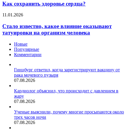
здоровье
Как сохранить здоровье сердца?
сердца?
Стало
11.01.2026
известно,
какое
Стало известно, какое влияние оказывают
влияние
татуировки на организм человека
оказывают
татуировки
Новые
на
Популярные
организм
Комментарии
человека
Гинцбург ответил, когда зарегистрируют вакцину от
рака мочевого пузыря
07.08.2026
Кардиолог объяснил, что происходит с давлением в
жару
07.08.2026
Ученые выяснили, почему многие просыпаются около
трех часов ночи
07.08.2026