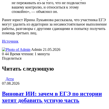
не переживать из-за того, что не подвластно
вашему контролю, и относиться к этому
спокойно», — объяснил он.
Ранее юрист Ирина Лукьянова рассказала, что участника ЕГЭ
могут удалить из аудитории за несамостоятельное выполнение
работы, разговоры с другими сдающими и попытку получить
помощь третьих лиц.
Источник
Send
Admin
21.05.2026
an
0
44
Время чтения: 1 минута
email
Поделиться
Facebook
Twitter
LinkedIn
Tumblr
Reddit
Вконтакте
Одноклассники
Skype
WhatsApp
Telegram
Viber
Line
Поделиться
Печатать
через
Читать следующую
электронную
почту
Дети
07.08.2026
Виноват ИИ: зачем в ЕГЭ по истории
хотят добавить устную часть