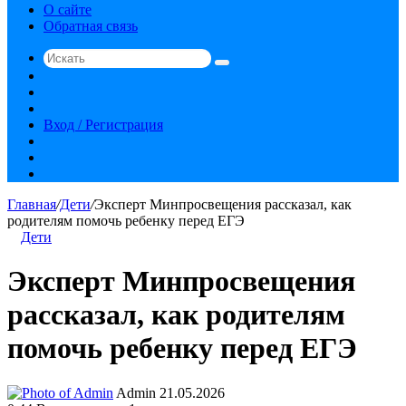
О сайте
Обратная связь
Искать
Switch
skin
Sidebar
Случайная
статья
Вход / Регистрация
RSS
vk.com
YouTube
Главная
/
Дети
/
Эксперт Минпросвещения рассказал, как
родителям помочь ребенку перед ЕГЭ
Дети
Эксперт Минпросвещения
рассказал, как родителям
помочь ребенку перед ЕГЭ
Send
Admin
21.05.2026