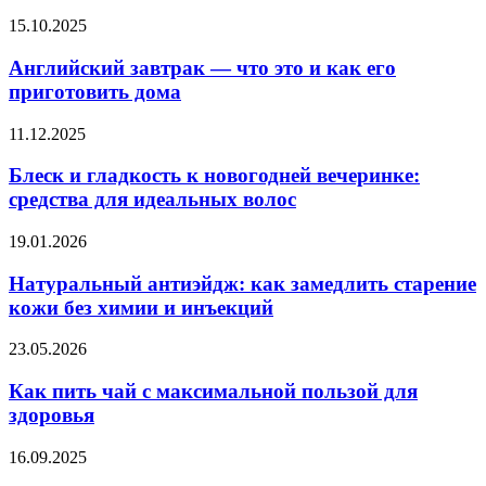
к
Английский
15.10.2025
2035
завтрак
году
—
Английский завтрак — что это и как его
что
приготовить дома
это
и
Блеск
11.12.2025
как
и
его
гладкость
Блеск и гладкость к новогодней вечеринке:
приготовить
к
средства для идеальных волос
дома
новогодней
вечеринке:
Натуральный
19.01.2026
средства
антиэйдж:
для
как
Натуральный антиэйдж: как замедлить старение
идеальных
замедлить
кожи без химии и инъекций
волос
старение
кожи
Как
23.05.2026
без
пить
химии
чай
Как пить чай с максимальной пользой для
и
с
здоровья
инъекций
максимальной
пользой
Как
16.09.2025
для
сохранить
здоровья