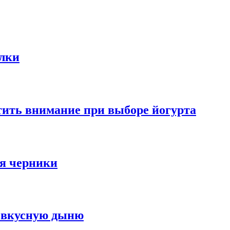
олки
тить внимание при выборе йогурта
ья черники
ю вкусную дыню