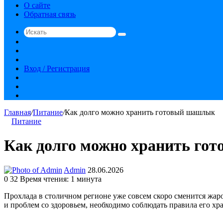
О сайте
Обратная связь
Искать
Switch
skin
Sidebar
Случайная
статья
Вход / Регистрация
RSS
vk.com
YouTube
Главная
/
Питание
/
Как долго можно хранить готовый шашлык
Питание
Как долго можно хранить го
Send
Admin
28.06.2026
an
0
32
Время чтения: 1 минута
email
Прохлада в столичном регионе уже совсем скоро сменится жарой
и проблем со здоровьем, необходимо соблюдать правила его хр