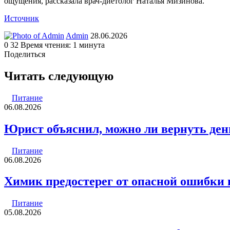
ощущения, рассказала врач-диетолог Наталья Мизинова.
Источник
Send
Admin
28.06.2026
an
0
32
Время чтения: 1 минута
email
Поделиться
Facebook
Twitter
LinkedIn
Tumblr
Reddit
Вконтакте
Одноклассники
Skype
WhatsApp
Telegram
Viber
Line
Поделиться
Печатать
через
Читать следующую
электронную
почту
Питание
06.08.2026
Юрист объяснил, можно ли вернуть ден
Питание
06.08.2026
Химик предостерег от опасной ошибки 
Питание
05.08.2026