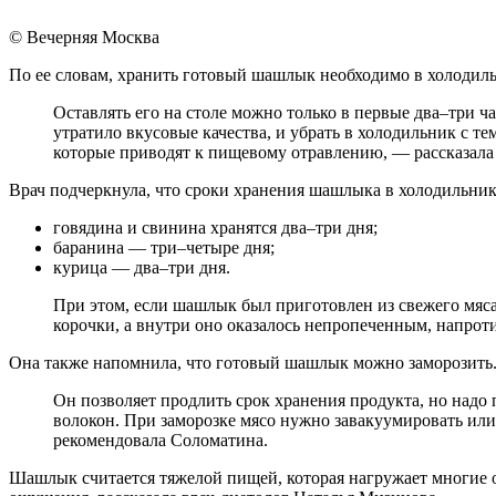
© Вечерняя Москва
По ее словам, хранить готовый шашлык необходимо в холодил
Оставлять его на столе можно только в первые два–три ч
утратило вкусовые качества, и убрать в холодильник с 
которые приводят к пищевому отравлению, — рассказала
Врач подчеркнула, что сроки хранения шашлыка в холодильнике
говядина и свинина хранятся два–три дня;
баранина — три–четыре дня;
курица — два–три дня.
При этом, если шашлык был приготовлен из свежего мяса
корочки, а внутри оно оказалось непропеченным, напроти
Она также напомнила, что готовый шашлык можно заморозить. 
Он позволяет продлить срок хранения продукта, но надо 
волокон. При заморозке мясо нужно завакуумировать или
рекомендовала Соломатина.
Шашлык считается тяжелой пищей, которая нагружает многие о