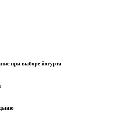
ание при выборе йогурта
и
 дыню