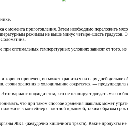
ьнике.
аса с момента приготовления. Затем необходимо переложить мясо 
температурным режимом не выше минус четыре–шесть градусов. Э
 Соломатина.
 при оптимальных температурных условиях зависят от того, из 
 и хорошо пропечен, он может храниться на пару дней дольше о
в, сроки хранения в холодильнике сократятся, — предупредила 
Этот вариант подходит тем, кто не планирует доедать мясо в б
понимать, что при таком способе хранения шашлык может утрати
 положить в контейнер с плотной крышкой, таким образом срок 
рганы ЖКТ (желудочно-кишечного тракта). Какие продукты не с