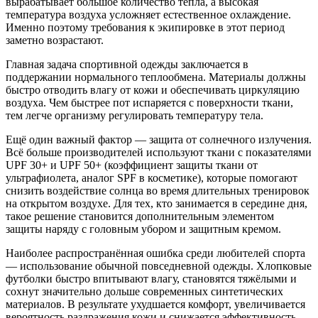
вырабатывает большое количество тепла, а высокая
температура воздуха усложняет естественное охлаждение.
Именно поэтому требования к экипировке в этот период
заметно возрастают.
Главная задача спортивной одежды заключается в
поддержании нормального теплообмена. Материалы должны
быстро отводить влагу от кожи и обеспечивать циркуляцию
воздуха. Чем быстрее пот испаряется с поверхности ткани,
тем легче организму регулировать температуру тела.
Ещё один важный фактор — защита от солнечного излучения.
Всё больше производителей используют ткани с показателями
UPF 30+ и UPF 50+ (коэффициент защиты ткани от
ультрафиолета, аналог SPF в косметике), которые помогают
снизить воздействие солнца во время длительных тренировок
на открытом воздухе. Для тех, кто занимается в середине дня,
такое решение становится дополнительным элементом
защиты наряду с головным убором и защитным кремом.
Наиболее распространённая ошибка среди любителей спорта
— использование обычной повседневной одежды. Хлопковые
футболки быстро впитывают влагу, становятся тяжёлыми и
сохнут значительно дольше современных синтетических
материалов. В результате ухудшается комфорт, увеличивается
вероятность раздражения кожи и снижается эффективность