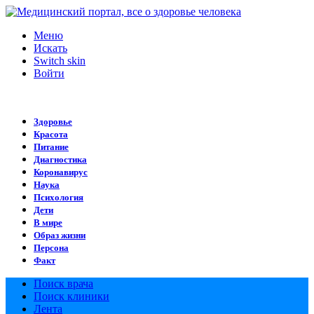
Меню
Искать
Switch skin
Войти
Здоровье
Красота
Питание
Диагностика
Коронавирус
Наука
Психология
Дети
В мире
Образ жизни
Персона
Факт
Поиск врача
Поиск клиники
Лента