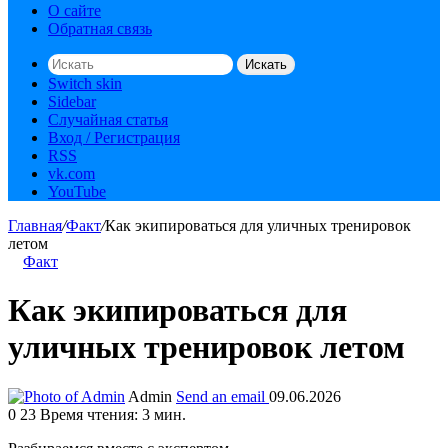
О сайте
Обратная связь
Искать
Switch skin
Sidebar
Случайная статья
Вход / Регистрация
RSS
vk.com
YouTube
Главная
/
Факт
/
Как экипироваться для уличных тренировок
летом
Факт
Как экипироваться для
уличных тренировок летом
Admin
Send an email
09.06.2026
0
23
Время чтения: 3 мин.