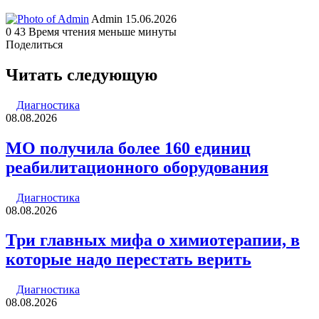
Send
Admin
15.06.2026
an
0
43
Время чтения меньше минуты
email
Поделиться
Facebook
Twitter
LinkedIn
Tumblr
Reddit
Вконтакте
Одноклассники
Skype
WhatsApp
Telegram
Viber
Line
Поделиться
Печатать
через
Читать следующую
электронную
почту
Диагностика
08.08.2026
МО получила более 160 единиц
реабилитационного оборудования
Диагностика
08.08.2026
Три главных мифа о химиотерапии, в
которые надо перестать верить
Диагностика
08.08.2026