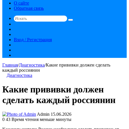
О сайте
Обратная связь
Искать
Switch
skin
Sidebar
Случайная
статья
Вход / Регистрация
RSS
vk.com
YouTube
Главная
/
Диагностика
/
Какие прививки должен сделать
каждый россиянин
Диагностика
Какие прививки должен
сделать каждый россиянин
Send
Admin
15.06.2026
an
0
43
Время чтения меньше минуты
email