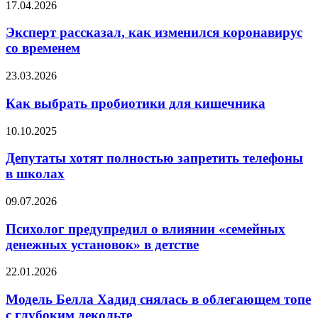
Эксперт
17.04.2026
жизни
рассказал,
ребенка
как
Эксперт рассказал, как изменился коронавирус
изменился
со временем
коронавирус
со
Как
23.03.2026
временем
выбрать
пробиотики
Как выбрать пробиотики для кишечника
для
кишечника
Депутаты
10.10.2025
хотят
полностью
Депутаты хотят полностью запретить телефоны
запретить
в школах
телефоны
в
Психолог
09.07.2026
школах
предупредил
о
Психолог предупредил о влиянии «семейных
влиянии
денежных установок» в детстве
«семейных
денежных
Модель
22.01.2026
установок»
Белла
в
Хадид
Модель Белла Хадид снялась в облегающем топе
детстве
снялась
с глубоким декольте