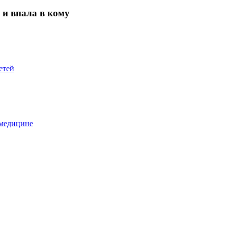
 и впала в кому
етей
 медицине