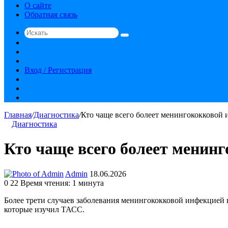
О сайте
Обратная связь
Искать
Switch
skin
Sidebar
Случайная
статья
Вход / Регистрация
RSS
vk.com
YouTube
Главная
/
Диагностика
/
Кто чаще всего болеет менингококковой
Диагностика
Кто чаще всего болеет менин
Send
Admin
18.06.2026
an
0
22
Время чтения: 1 минута
email
Более трети случаев заболевания менингококковой инфекцией в
которые изучил ТАСС.