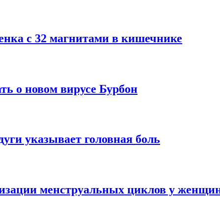
енка с 32 магнитами в кишечнике
ть о новом вирусе Бурбон
дуги указывает головная боль
изации менструальных циклов у женщи