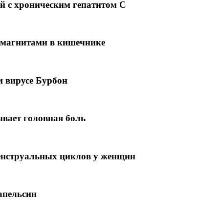
й с хроническим гепатитом С
 магнитами в кишечнике
м вирусе Бурбон
ывает головная боль
енструальных циклов у женщин
апельсин