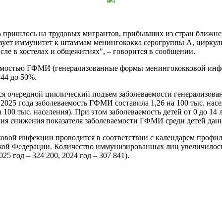
 пришлось на трудовых мигрантов, прибывших из стран ближне
твует иммунитет к штаммам менингококка серогруппы А, цирку
ле в хостелах и общежитиях", – говорится в сообщении.
ваемостью ГФМИ (генерализованные формы менингококковой инфе
 44 до 50%.
ался очередной циклический подъем заболеваемости генерализо
ам 2025 года заболеваемость ГФМИ составила 1,26 на 100 тыс. нас
на 100 тыс. населения). При этом заболеваемость детей от 0 до 14 
ция снижения показателя заболеваемости ГФМИ среди детей дан
ковой инфекции проводится в соответствии с календарем профи
кой Федерации. Количество иммунизированных лиц увеличилось на
5 год – 324 200, 2024 год – 307 841).