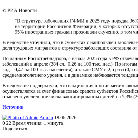
© РИА Новости
"В структуре заболевших ГФМИ в 2025 году порядка 36%
на территории Российской Федерации, у которых отсутс
95% иностранных граждан проживали скученно, в том чис
В ведомстве уточнили, что в субъектах с наибольшей заболе
доля трудовых мигрантов в структуре заболевших составила от
По данным Роспотребнадзора, с начала 2025 года в РФ отмеч
заболеваний в апреле (384 сл., 0,26 на 100 тыс. нас.). По итог
год – 0,47 на 100 тыс. населения), а также СМУ в 2,5 раза (0,5 
среднемноголетнего уровня, а в динамике наблюдается тенден
В ведомстве подчеркнули, что вакцинация против менингокок
осуществляется за счет финансовых средств субъектов Российс
отмечено увеличение числа вакцинированных детей на 5,3% (202
Источник
Send
Admin
18.06.2026
an
0
22
Время чтения: 1 минута
email
Поделиться
Facebook
Twitter
LinkedIn
Tumblr
Reddit
Вконтакте
Одноклассники
Skype
WhatsApp
Telegram
Viber
Line
Поделиться
Печатать