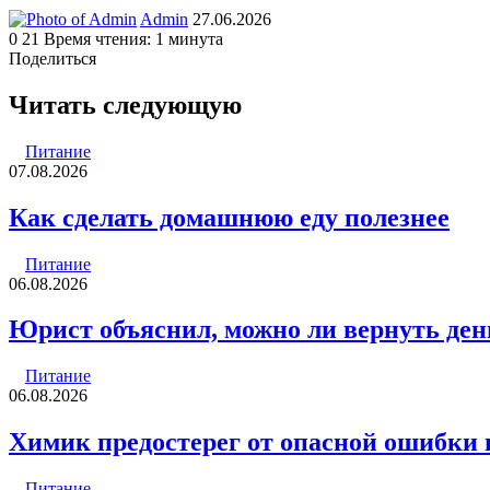
Send
Admin
27.06.2026
an
0
21
Время чтения: 1 минута
email
Поделиться
Facebook
Twitter
LinkedIn
Tumblr
Reddit
Вконтакте
Одноклассники
Skype
WhatsApp
Telegram
Viber
Line
Поделиться
Печатать
через
Читать следующую
электронную
почту
Питание
07.08.2026
Как сделать домашнюю еду полезнее
Питание
06.08.2026
Юрист объяснил, можно ли вернуть ден
Питание
06.08.2026
Химик предостерег от опасной ошибки 
Питание