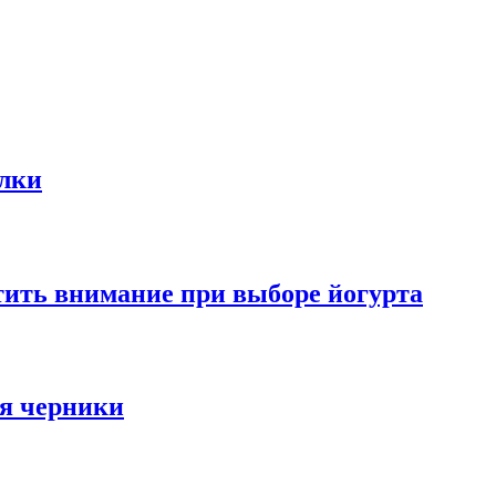
олки
тить внимание при выборе йогурта
ья черники