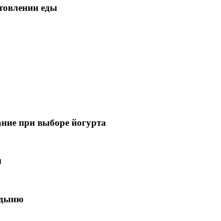
товлении еды
ание при выборе йогурта
и
 дыню