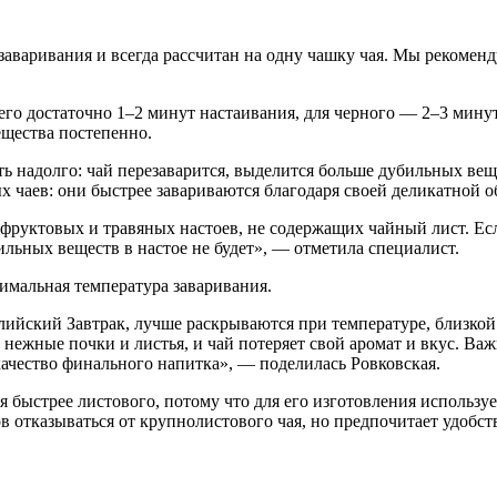
заваривания и всегда рассчитан на одну чашку чая. Мы рекомен
него достаточно 1–2 минут настаивания, для черного — 2–3 минуты
ещества постепенно.
ть надолго: чай перезаварится, выделится больше дубильных веще
ых чаев: они быстрее завариваются благодаря своей деликатной о
фруктовых и травяных настоев, не содержащих чайный лист. Есл
льных веществ в настое не будет», — отметила специалист.
тимальная температура заваривания.
лийский Завтрак, лучше раскрываются при температуре, близкой
 нежные почки и листья, и чай потеряет свой аромат и вкус. Важн
качество финального напитка», — поделилась Ровковская.
 быстрее листового, потому что для его изготовления используе
ов отказываться от крупнолистового чая, но предпочитает удобс