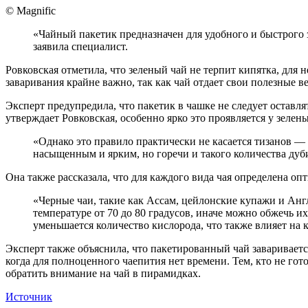
© Magnific
«Чайный пакетик предназначен для удобного и быстрого 
заявила специалист.
Ровковская отметила, что зеленый чай не терпит кипятка, для 
заваривания крайне важно, так как чай отдает свои полезные в
Эксперт предупредила, что пакетик в чашке не следует оставля
утверждает Ровковская, особенно ярко это проявляется у зелен
«Однако это правило практически не касается тизанов — 
насыщенным и ярким, но горечи и такого количества дуби
Она также рассказала, что для каждого вида чая определена оп
«Черные чаи, такие как Ассам, цейлонские купажи и Анг
температуре от 70 до 80 градусов, иначе можно обжечь их
уменьшается количество кислорода, что также влияет на 
Эксперт также объяснила, что пакетированный чай заваривается
когда для полноценного чаепития нет времени. Тем, кто не гот
обратить внимание на чай в пирамидках.
Источник