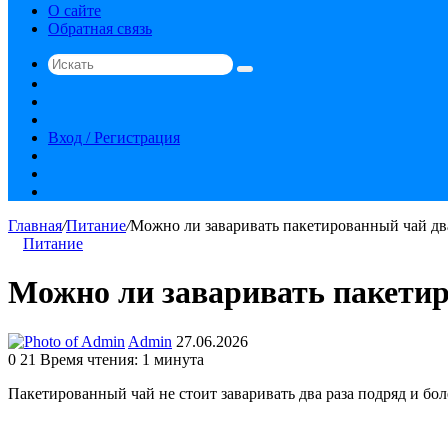
О сайте
Обратная связь
Искать
Switch
skin
Sidebar
Случайная
статья
Вход / Регистрация
RSS
vk.com
YouTube
Главная
/
Питание
/
Можно ли заваривать пакетированный чай два
Питание
Можно ли заваривать пакетир
Send
Admin
27.06.2026
an
0
21
Время чтения: 1 минута
email
Пакетированный чай не стоит заваривать два раза подряд и бол