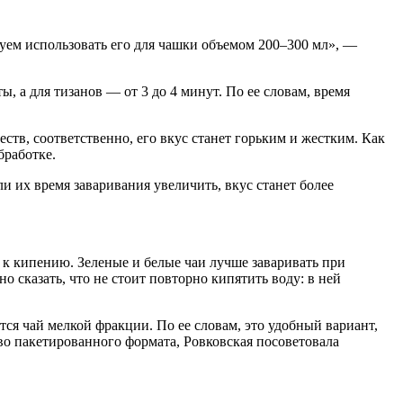
дуем использовать его для чашки объемом 200–300 мл», —
, а для тизанов — от 3 до 4 минут. По ее словам, время
ств, соответственно, его вкус станет горьким и жестким. Как
бработке.
и их время заваривания увеличить, вкус станет более
 к кипению. Зеленые и белые чаи лучше заваривать при
о сказать, что не стоит повторно кипятить воду: в ней
тся чай мелкой фракции. По ее словам, это удобный вариант,
тво пакетированного формата, Ровковская посоветовала