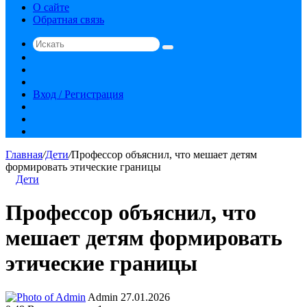
О сайте
Обратная связь
Искать
Switch
skin
Sidebar
Случайная
статья
Вход / Регистрация
RSS
vk.com
YouTube
Главная
/
Дети
/
Профессор объяснил, что мешает детям
формировать этические границы
Дети
Профессор объяснил, что
мешает детям формировать
этические границы
Send
Admin
27.01.2026