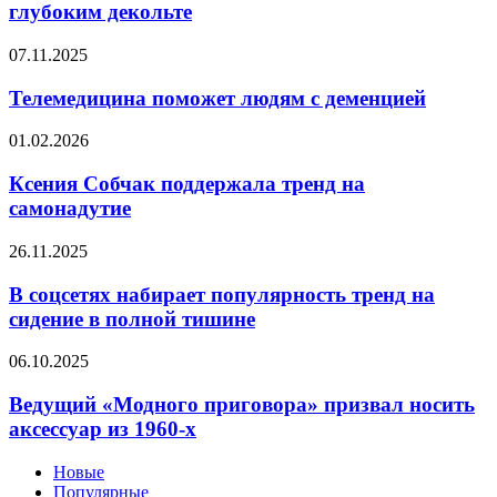
в
глубоким декольте
мини-
платье
Телемедицина
07.11.2025
с
поможет
глубоким
людям
Телемедицина поможет людям с деменцией
декольте
с
деменцией
Ксения
01.02.2026
Собчак
поддержала
Ксения Собчак поддержала тренд на
тренд
самонадутие
на
самонадутие
В
26.11.2025
соцсетях
набирает
В соцсетях набирает популярность тренд на
популярность
сидение в полной тишине
тренд
на
Ведущий
06.10.2025
сидение
«Модного
в
приговора»
Ведущий «Модного приговора» призвал носить
полной
призвал
аксессуар из 1960-х
тишине
носить
аксессуар
Новые
из
Популярные