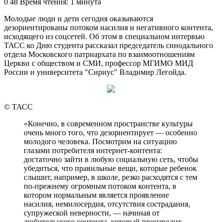
an
0
48
Время чтения: 1 минута
email
Молодые люди и дети сегодня оказываются
дезориентированы потоком насилия и негативного контента,
исходящего из соцсетей. Об этом в специальном интервью
ТАСС ко Дню студента рассказал председатель синодального
отдела Московского патриархата по взаимоотношениям
Церкви с обществом и СМИ, профессор МГИМО МИД
России и университета "Сириус" Владимир Легойда.
© ТАСС
«Конечно, в современном пространстве культуры
очень много того, что дезориентирует — особенно
молодого человека. Посмотрим на ситуацию
глазами потребителя интернет-контента:
достаточно зайти в любую социальную сеть, чтобы
убедиться, что правильные вещи, которые ребенок
слышит, например, в школе, резко расходятся с тем
по-прежнему огромным потоком контента, в
котором нормальным является проявление
насилия, немилосердия, отсутствия сострадания,
супружеской неверности, — начиная от
любительского контента, который производит