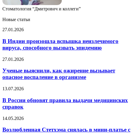
Стоматология “Дмитрович и коллеги”
Новые статьи
В
27.01.2026
Индии
произошла
В Индии произошла вспышка неизлечимого
вспышка
вируса, способного вызвать эпидемию
неизлечимого
вируса,
Ученые
27.01.2026
способного
выяснили,
вызвать
как
Ученые выяснили, как ожирение вызывает
эпидемию
ожирение
опасное воспаление в организме
вызывает
опасное
В
13.07.2026
воспаление
России
в
обновят
В России обновят правила выдачи медицинских
организме
правила
справок
выдачи
медицинских
Возлюбленная
14.05.2026
справок
Стетхэма
снялась
Возлюбленная Стетхэма снялась в мини-платье с