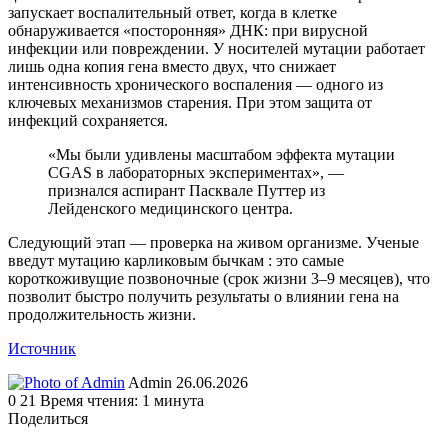
запускает воспалительный ответ, когда в клетке
обнаруживается «посторонняя» ДНК: при вирусной
инфекции или повреждении. У носителей мутации работает
лишь одна копия гена вместо двух, что снижает
интенсивность хронического воспаления — одного из
ключевых механизмов старения. При этом защита от
инфекций сохраняется.
«Мы были удивлены масштабом эффекта мутации
CGAS в лабораторных экспериментах», —
признался аспирант Пасквале Путтер из
Лейденского медицинского центра.
Следующий этап — проверка на живом организме. Ученые
введут мутацию карликовым бычкам : это самые
короткоживущие позвоночные (срок жизни 3–9 месяцев), что
позволит быстро получить результаты о влиянии гена на
продолжительность жизни.
Источник
Send
Admin
26.06.2026
an
0
21
Время чтения: 1 минута
email
Поделиться
Facebook
Twitter
LinkedIn
Tumblr
Reddit
Вконтакте
Одноклассники
Skype
WhatsApp
Telegram
Viber
Line
Поделиться
Печатать