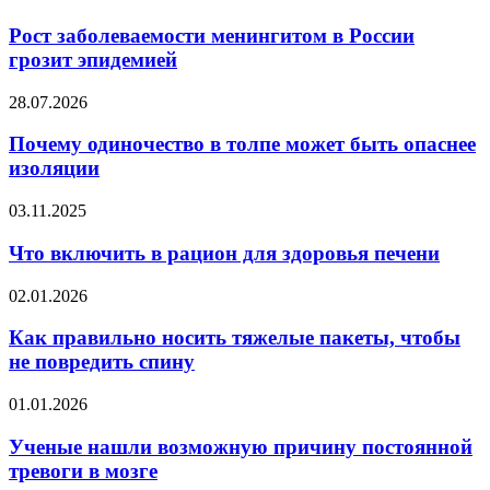
заболеваемости
менингитом
Рост заболеваемости менингитом в России
в
грозит эпидемией
России
грозит
Почему
28.07.2026
эпидемией
одиночество
в
Почему одиночество в толпе может быть опаснее
толпе
изоляции
может
быть
Что
03.11.2025
опаснее
включить
изоляции
в
Что включить в рацион для здоровья печени
рацион
для
Как
02.01.2026
здоровья
правильно
печени
носить
Как правильно носить тяжелые пакеты, чтобы
тяжелые
не повредить спину
пакеты,
чтобы
Ученые
01.01.2026
не
нашли
повредить
возможную
Ученые нашли возможную причину постоянной
спину
причину
тревоги в мозге
постоянной