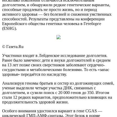
несколько поколений отличаются исключительным
долголетием, и обнаружили редкие генетические варианты,
способные продлевать не просто жизнь, но и период
активного здоровья — без болезней и снижения умственных
способностей. Результаты представлены на конференции
Европейского общества генетики человека в Гетеборге
(ESHG).
© Газета.Ru
Участники входят в Лейденское исследование долголетия.
Ранее было замечено: дети и внуки долгожителей в среднем
на 13 лет позже своих сверстников заболевают сердечно-
сосудистыми и метаболическими болезнями. То есть «запас
здоровья» передаётся по наследству.
Анализируя геномы братьев и сестер из долгоживущих семей,
ученые выделили четыре участка ДНК, связанных с
долголетием, и сузили поиск с 20 000 генов до 350. Итогом
стали 12 редких вариантов, предположительно влияющих на
продолжительность здоровой жизни.
Особого внимания удостоился вариант в гене CGAS —
циклической ГМП-АМФ-синтазы. Этот белок в норме