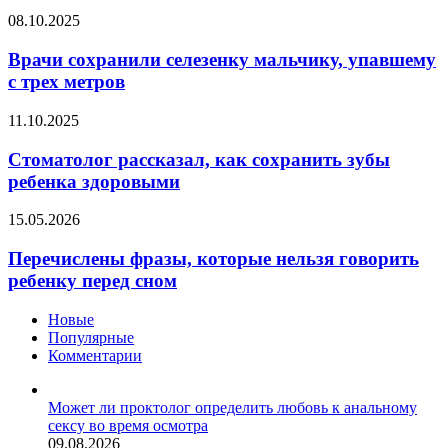
тревоги
Врачи
08.10.2025
в
сохранили
мозге
селезенку
Врачи сохранили селезенку мальчику, упавшему
мальчику,
с трех метров
упавшему
с
Стоматолог
11.10.2025
трех
рассказал,
метров
как
Стоматолог рассказал, как сохранить зубы
сохранить
ребенка здоровыми
зубы
ребенка
Перечислены
15.05.2026
здоровыми
фразы,
которые
Перечислены фразы, которые нельзя говорить
нельзя
ребенку перед сном
говорить
ребенку
Новые
перед
Популярные
сном
Комментарии
Может ли проктолог определить любовь к анальному
сексу во время осмотра
09.08.2026