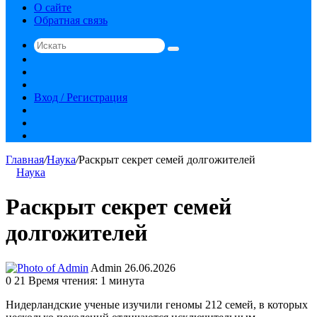
О сайте
Обратная связь
Искать
Switch
skin
Sidebar
Случайная
статья
Вход / Регистрация
RSS
vk.com
YouTube
Главная
/
Наука
/
Раскрыт секрет семей долгожителей
Наука
Раскрыт секрет семей
долгожителей
Send
Admin
26.06.2026
an
0
21
Время чтения: 1 минута
email
Нидерландские ученые изучили геномы 212 семей, в которых