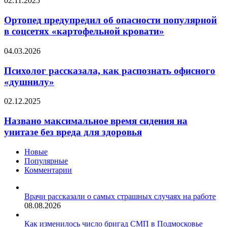
02.11.2025
предупредил
об
Ортопед предупредил об опасности популярной
опасности
в соцсетях «картофельной кровати»
популярной
в
Психолог
04.03.2026
соцсетях
рассказала,
«картофельной
как
Психолог рассказала, как распознать офисного
кровати»
распознать
«душнилу»
офисного
«душнилу»
Названо
02.12.2025
максимальное
время
Названо максимальное время сидения на
сидения
унитазе без вреда для здоровья
на
унитазе
Новые
без
Популярные
вреда
Комментарии
для
здоровья
Врачи рассказали о самых страшных случаях на работе
08.08.2026
Как изменилось число бригад СМП в Подмосковье