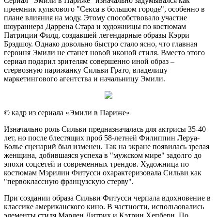
Сериал "Эмили в Париже" изначально задумывался как
преемник культового "Секса в большом городе", особенно в
плане влияния на моду. Этому способствовало участие
шоураннера Даррена Стара и художницы по костюмам
Патриции Филд, создавшей легендарные образы Кэрри
Брэдшоу. Однако довольно быстро стало ясно, что главная
героиня Эмили не станет новой иконой стиля. Вместо этого
сериал подарил зрителям совершенно иной образ –
стервозную парижанку Сильви Грато, владелицу
маркетингового агентства и начальницу Эмили.
© кадр из сериала «Эмили в Париже»
Изначально роль Сильви предназначалась для актрисы 35-40
лет, но после блестящих проб 58-летней Филиппин Леруа-
Болье сценарий был изменен. Так на экране появилась зрелая
женщина, добившаяся успеха в "мужском мире" задолго до
эпохи соцсетей и современных трендов. Художница по
костюмам Мэрилин Фитусси охарактеризовала Сильви как
"первоклассную французскую стерву".
При создании образа Сильви Фитусси черпала вдохновение в
классике американского кино. В частности, использовались
элементы стиля Марлен Дитрих и Кэтрин Хепберн. По