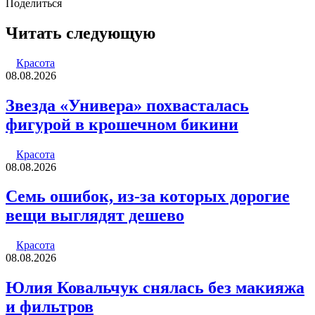
email
Поделиться
Facebook
Twitter
LinkedIn
Tumblr
Reddit
Вконтакте
Одноклассники
Skype
WhatsApp
Telegram
Viber
Line
Поделиться
Печатать
через
Читать следующую
электронную
почту
Красота
08.08.2026
Звезда «Универа» похвасталась
фигурой в крошечном бикини
Красота
08.08.2026
Семь ошибок, из-за которых дорогие
вещи выглядят дешево
Красота
08.08.2026
Юлия Ковальчук снялась без макияжа
и фильтров