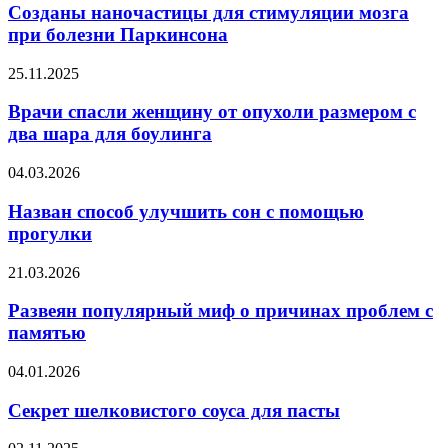
для
Созданы наночастицы для стимуляции мозга
стимуляции
при болезни Паркинсона
мозга
при
Врачи
25.11.2025
болезни
спасли
Паркинсона
женщину
Врачи спасли женщину от опухоли размером с
от
два шара для боулинга
опухоли
размером
Назван
04.03.2026
с
способ
два
улучшить
Назван способ улучшить сон с помощью
шара
сон
прогулки
для
с
боулинга
помощью
Развеян
21.03.2026
прогулки
популярный
миф
Развеян популярный миф о причинах проблем с
о
памятью
причинах
проблем
Секрет
04.01.2026
с
шелковистого
памятью
соуса
Секрет шелковистого соуса для пасты
для
пасты
Ортопед