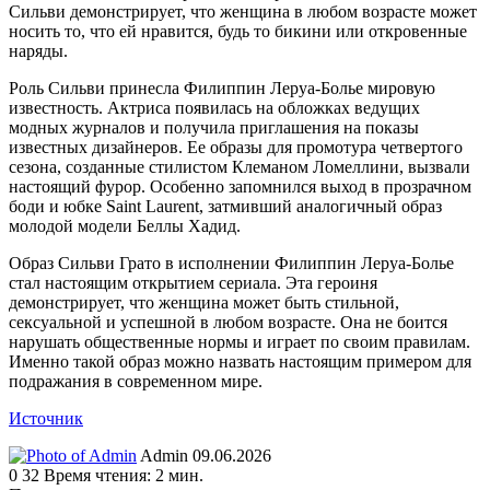
Сильви демонстрирует, что женщина в любом возрасте может
носить то, что ей нравится, будь то бикини или откровенные
наряды.
Роль Сильви принесла Филиппин Леруа-Болье мировую
известность. Актриса появилась на обложках ведущих
модных журналов и получила приглашения на показы
известных дизайнеров. Ее образы для промотура четвертого
сезона, созданные стилистом Клеманом Ломеллини, вызвали
настоящий фурор. Особенно запомнился выход в прозрачном
боди и юбке Saint Laurent, затмивший аналогичный образ
молодой модели Беллы Хадид.
Образ Сильви Грато в исполнении Филиппин Леруа-Болье
стал настоящим открытием сериала. Эта героиня
демонстрирует, что женщина может быть стильной,
сексуальной и успешной в любом возрасте. Она не боится
нарушать общественные нормы и играет по своим правилам.
Именно такой образ можно назвать настоящим примером для
подражания в современном мире.
Источник
Send
Admin
09.06.2026
an
0
32
Время чтения: 2 мин.