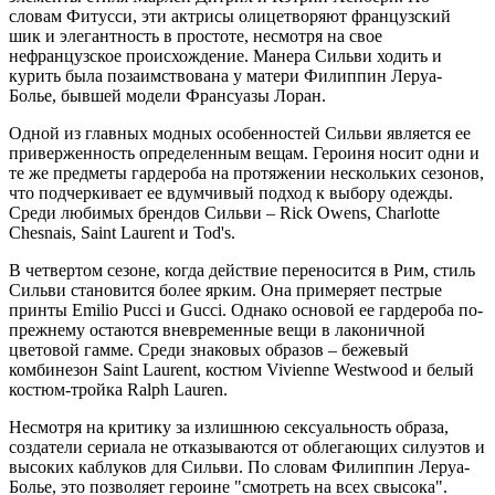
словам Фитусси, эти актрисы олицетворяют французский
шик и элегантность в простоте, несмотря на свое
нефранцузское происхождение. Манера Сильви ходить и
курить была позаимствована у матери Филиппин Леруа-
Болье, бывшей модели Франсуазы Лоран.
Одной из главных модных особенностей Сильви является ее
приверженность определенным вещам. Героиня носит одни и
те же предметы гардероба на протяжении нескольких сезонов,
что подчеркивает ее вдумчивый подход к выбору одежды.
Среди любимых брендов Сильви – Rick Owens, Charlotte
Chesnais, Saint Laurent и Tod's.
В четвертом сезоне, когда действие переносится в Рим, стиль
Сильви становится более ярким. Она примеряет пестрые
принты Emilio Pucci и Gucci. Однако основой ее гардероба по-
прежнему остаются вневременные вещи в лаконичной
цветовой гамме. Среди знаковых образов – бежевый
комбинезон Saint Laurent, костюм Vivienne Westwood и белый
костюм-тройка Ralph Lauren.
Несмотря на критику за излишнюю сексуальность образа,
создатели сериала не отказываются от облегающих силуэтов и
высоких каблуков для Сильви. По словам Филиппин Леруа-
Болье, это позволяет героине "смотреть на всех свысока".