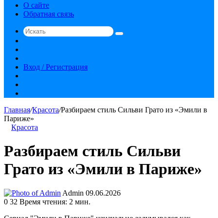
О сайте
Обратная связь
Искать
Switch
skin
Sidebar
Случайная
статья
Вход / Регистрация
RSS
vk.com
YouTube
Главная
/
Красота
/
Разбираем стиль Сильви Грато из «Эмили в
Париже»
Красота
Разбираем стиль Сильви
Грато из «Эмили в Париже»
Send
Admin
09.06.2026
an
0
32
Время чтения: 2 мин.
email