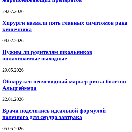
жаропонижающих
препаратов
Хирурги
29.07.2026
назвали
пять
Хирурги назвали пять главных симптомов рака
главных
кишечника
симптомов
рака
Нужны
09.02.2026
кишечника
ли
родителям
Нужны ли родителям школьников
школьников
оплачиваемые выходные
оплачиваемые
выходные
Обнаружен
29.05.2026
неочевидный
маркер
Обнаружен неочевидный маркер риска болезни
риска
Альцгеймера
болезни
Альцгеймера
Врачи
22.01.2026
поделились
идеальной
Врачи поделились идеальной формулой
формулой
полезного для сердца завтрака
полезного
для
Названа
05.05.2026
сердца