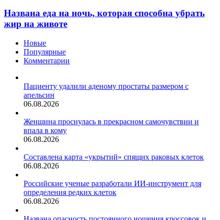
еда
завтрака
на
Названа еда на ночь, которая способна убрать
ночь,
жир на животе
которая
способна
Новые
убрать
Популярные
жир
Комментарии
на
животе
Пациенту удалили аденому простаты размером с
апельсин
06.08.2026
Женщина проснулась в прекрасном самочувствии и
впала в кому
06.08.2026
Составлена карта «укрытий» спящих раковых клеток
06.08.2026
Российские ученые разработали ИИ-инструмент для
определения редких клеток
06.08.2026
Названа опасность постоянного ношения кроссовок и