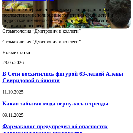
школьного
возраста
Ожирение впервые стало самым распространенным
в
последствием неполноценного питания среди детей и
мире
подростков школьного возраста, превысив показатели
недостаточного веса. От ожирения…
Стоматология “Дмитрович и коллеги”
Стоматология “Дмитрович и коллеги”
Новые статьи
В
29.05.2026
Сети
восхитились
В Сети восхитились фигурой 63-летней Алены
фигурой
Свиридовой в бикини
63-
летней
Какая
11.10.2025
Алены
забытая
Свиридовой
мода
Какая забытая мода вернулась в тренды
в
вернулась
бикини
в
Фармаколог
09.11.2025
тренды
предупредил
об
Фармаколог предупредил об опасностях
опасностях
жаропонижающих препаратов