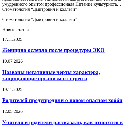
умудренного опытом профессионала Питание культуриста…
Стоматология “Дмитрович и коллеги”
Стоматология “Дмитрович и коллеги”
Новые статьи
Женщина
17.11.2025
ослепла
после
Женщина ослепла после процедуры ЭКО
процедуры
ЭКО
Названы
10.07.2026
негативные
черты
Названы негативные черты характера,
характера,
защищающие организм от стресса
защищающие
организм
Родителей
19.11.2025
от
предупредили
стресса
о
Родителей предупредили о новом опасном хобби
новом
опасном
Учителя
12.05.2026
хобби
и
родители
Учителя и родители рассказали, как относятся к
рассказали,