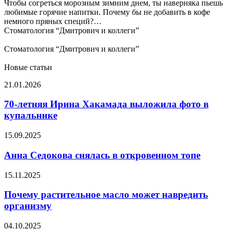
и
Чтобы согреться морозным зимним днем, ты наверняка пьешь
укрепляет
любимые горячие напитки. Почему бы не добавить в кофе
иммунитет
немного пряных специй?…
Стоматология “Дмитрович и коллеги”
Стоматология “Дмитрович и коллеги”
Новые статьи
70-
21.01.2026
летняя
Ирина
70-летняя Ирина Хакамада выложила фото в
Хакамада
купальнике
выложила
фото
Анна
15.09.2025
в
Седокова
купальнике
снялась
Анна Седокова снялась в откровенном топе
в
откровенном
Почему
15.11.2025
топе
растительное
масло
Почему растительное масло может навредить
может
организму
навредить
организму
Названы
04.10.2025