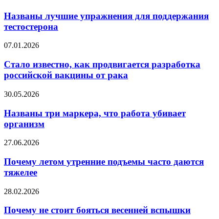
лучшие
упражнения
Названы лучшие упражнения для поддержания
для
тестостерона
поддержания
тестостерона
Стало
07.01.2026
известно,
как
Стало известно, как продвигается разработка
продвигается
российской вакцины от рака
разработка
российской
Названы
30.05.2026
вакцины
три
от
маркера,
Названы три маркера, что работа убивает
рака
что
организм
работа
убивает
Почему
27.06.2026
организм
летом
утренние
Почему летом утренние подъемы часто даются
подъемы
тяжелее
часто
даются
Почему
28.02.2026
тяжелее
не
стоит
Почему не стоит бояться весенней вспышки
бояться