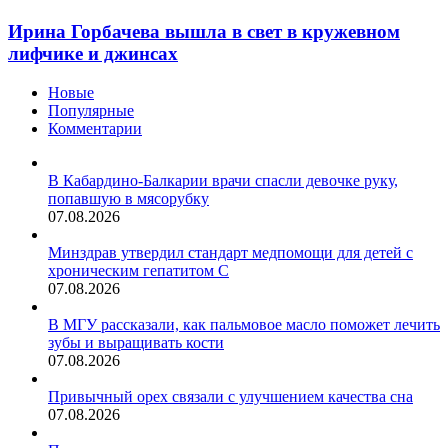
Горбачева
вышла
Ирина Горбачева вышла в свет в кружевном
в
лифчике и джинсах
свет
в
Новые
кружевном
Популярные
лифчике
Комментарии
и
джинсах
В Кабардино-Балкарии врачи спасли девочке руку,
попавшую в мясорубку
07.08.2026
Минздрав утвердил стандарт медпомощи для детей с
хроническим гепатитом С
07.08.2026
В МГУ рассказали, как пальмовое масло поможет лечить
зубы и выращивать кости
07.08.2026
Привычный орех связали с улучшением качества сна
07.08.2026