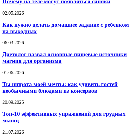
теле
Почему на теле могут появляться синяки
могут
появляться
Как
02.05.2026
синяки
нужно
делать
Как нужно делать домашнее задание с ребенком
домашнее
на выходных
задание
с
Диетолог
06.03.2026
ребенком
назвал
на
основные
Диетолог назвал основные пищевые источники
выходных
пищевые
магния для организма
источники
магния
Ты
01.06.2026
для
шпрота
организма
моей
Ты шпрота моей мечты: как удивить гостей
мечты:
необычными блюдами из консервов
как
удивить
Топ-10
20.09.2025
гостей
эффективных
необычными
упражнений
Топ-10 эффективных упражнений для грудных
блюдами
для
мышц
из
грудных
консервов
мышц
Ирина
21.07.2026