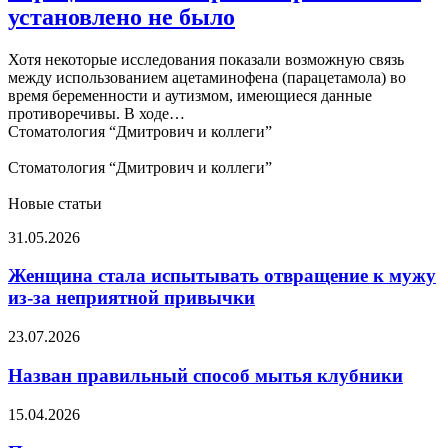
аутизмом
установлено не было
и
приемом
парацетамола
Хотя некоторые исследования показали возможную связь
во
между использованием ацетаминофена (парацетамола) во
время
время беременности и аутизмом, имеющиеся данные
беременности
противоречивы. В ходе…
установлено
Стоматология “Дмитрович и коллеги”
не
было
Стоматология “Дмитрович и коллеги”
Новые статьи
Женщина
31.05.2026
стала
испытывать
Женщина стала испытывать отвращение к мужу
отвращение
из-за неприятной привычки
к
мужу
Назван
23.07.2026
из-
правильный
за
способ
Назван правильный способ мытья клубники
неприятной
мытья
привычки
клубники
Почему
15.04.2026
на