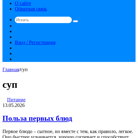
О сайте
Обратная связь
Искать
Switch
skin
Sidebar
Случайная
статья
Вход / Регистрация
RSS
vk.com
YouTube
Главная
/
суп
суп
Польза
Питание
первых
13.05.2026
блюд
Польза первых блюд
Первое блюдо – сытное, но вместе с тем, как правило, легкое.
Оно быстрее усваивается, хорошо согревает и способствует