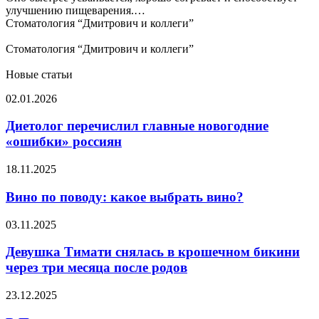
улучшению пищеварения.…
Стоматология “Дмитрович и коллеги”
Стоматология “Дмитрович и коллеги”
Новые статьи
Диетолог
02.01.2026
перечислил
главные
Диетолог перечислил главные новогодние
новогодние
«ошибки» россиян
«ошибки»
россиян
Вино
18.11.2025
по
поводу:
Вино по поводу: какое выбрать вино?
какое
выбрать
Девушка
03.11.2025
вино?
Тимати
снялась
Девушка Тимати снялась в крошечном бикини
в
через три месяца после родов
крошечном
бикини
В
23.12.2025
через
Подмосковье
три