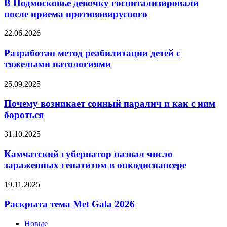
девочку
В Подмосковье девочку госпитализировали
месяца
госпитализировали
после приема противовирусного
после
после
родов
приема
Разработан
22.06.2026
противовирусного
метод
реабилитации
Разработан метод реабилитации детей с
детей
тяжелыми патологиями
с
тяжелыми
Почему
25.09.2025
патологиями
возникает
сонный
Почему возникает сонный паралич и как с ним
паралич
бороться
и
как
Камчатский
31.10.2025
с
губернатор
ним
назвал
Камчатский губернатор назвал число
бороться
число
зараженных гепатитом в онкодиспансере
зараженных
гепатитом
Раскрыта
19.11.2025
в
тема
онкодиспансере
Met
Раскрыта тема Met Gala 2026
Gala
2026
Новые