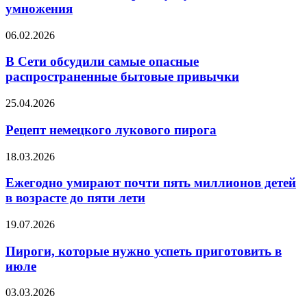
мужчин
умножения
по
таблице
В
06.02.2026
умножения
Сети
обсудили
В Сети обсудили самые опасные
самые
распространенные бытовые привычки
опасные
распространенные
Рецепт
25.04.2026
бытовые
немецкого
привычки
лукового
Рецепт немецкого лукового пирога
пирога
Ежегодно
18.03.2026
умирают
почти
Ежегодно умирают почти пять миллионов детей
пять
в возрасте до пяти лети
миллионов
детей
Пироги,
19.07.2026
в
которые
возрасте
нужно
Пироги, которые нужно успеть приготовить в
до
успеть
июле
пяти
приготовить
лети
в
Выявлена
03.03.2026
июле
указывающая