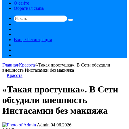
О сайте
Обратная связь
Искать
Switch
skin
Sidebar
Случайная
статья
Вход / Регистрация
RSS
vk.com
YouTube
Главная
/
Красота
/
«Такая простушка». В Cети обсудили
внешность Инстасамки без макияжа
Красота
«Такая простушка». В Cети
обсудили внешность
Инстасамки без макияжа
Send
Admin
04.06.2026