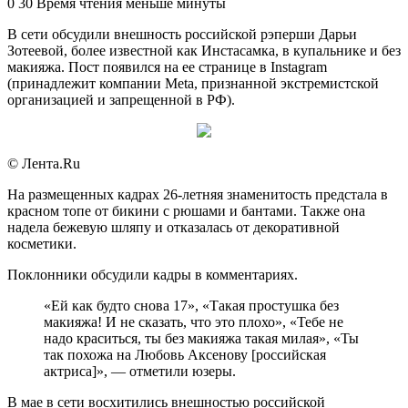
an
0
30
Время чтения меньше минуты
email
В сети обсудили внешность российской рэперши Дарьи
Зотеевой, более известной как Инстасамка, в купальнике и без
макияжа. Пост появился на ее странице в Instagram
(принадлежит компании Meta, признанной экстремистской
организацией и запрещенной в РФ).
© Лента.Ru
На размещенных кадрах 26-летняя знаменитость предстала в
красном топе от бикини с рюшами и бантами. Также она
надела бежевую шляпу и отказалась от декоративной
косметики.
Поклонники обсудили кадры в комментариях.
«Ей как будто снова 17», «Такая простушка без
макияжа! И не сказать, что это плохо», «Тебе не
надо краситься, ты без макияжа такая милая», «Ты
так похожа на Любовь Аксенову [российская
актриса]», — отметили юзеры.
В мае в сети восхитились внешностью российской