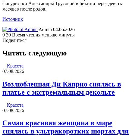
фигуристки Александры Трусовой в бикини через девять
месяцев после родов.
Источник
Send
Admin
04.06.2026
an
0
30
Время чтения меньше минуты
email
Поделиться
Facebook
Twitter
LinkedIn
Tumblr
Reddit
Вконтакте
Одноклассники
Skype
WhatsApp
Telegram
Viber
Line
Поделиться
Печатать
через
Читать следующую
электронную
почту
Красота
07.08.2026
Возлюбленная Ди Каприо снялась в
платье с экстремальным декольте
Красота
07.08.2026
Самая красивая женщина в мире
снялась в ультракоротких шортах для