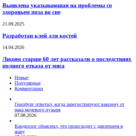
на
Выявлена указывающая на проблемы со
проблемы
здоровьем поза во сне
со
здоровьем
Разработан
21.09.2025
поза
клей
во
для
Разработан клей для костей
сне
костей
Людям
14.04.2026
старше
60
Людям старше 60 лет рассказали о последствиях
лет
полного отказа от мяса
рассказали
о
Новые
последствиях
Популярные
полного
Комментарии
отказа
от
мяса
Гинцбург ответил, когда зарегистрируют вакцину от
рака мочевого пузыря
07.08.2026
Кардиолог объяснил, что происходит с давлением в
жару