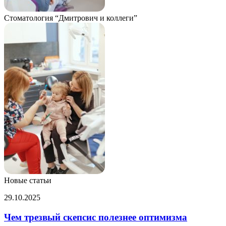
Стоматология “Дмитрович и коллеги”
Новые статьи
Чем
29.10.2025
трезвый
скепсис
Чем трезвый скепсис полезнее оптимизма
полезнее