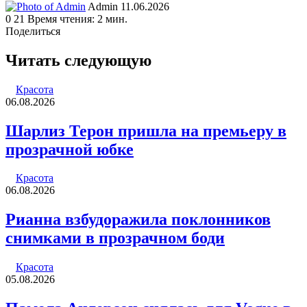
Send
Admin
11.06.2026
an
0
21
Время чтения: 2 мин.
email
Поделиться
Facebook
Twitter
LinkedIn
Tumblr
Reddit
Вконтакте
Одноклассники
Skype
WhatsApp
Telegram
Viber
Line
Поделиться
Печатать
через
Читать следующую
электронную
почту
Красота
06.08.2026
Шарлиз Терон пришла на премьеру в
прозрачной юбке
Красота
06.08.2026
Рианна взбудоражила поклонников
снимками в прозрачном боди
Красота
05.08.2026