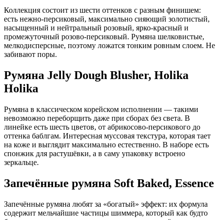
Коллекция состоит из шести оттенков с разным финишем:
есть нежно‑персиковый, максимально сияющий золотистый,
насыщенный и нейтральный розовый, ярко‑красный и
промежуточный розово‑персиковый. Румяна шелковистые,
мелкодисперсные, поэтому ложатся тонким ровным слоем. Не
забивают поры.
Румяна Jelly Dough Blusher, Holika
Holika
Румяна в классическом корейском исполнении — такими
невозможно переборщить даже при сборах без света. В
линейке есть шесть цветов, от абрикосово‑персикового до
оттенка баблгам. Интересная муссовая текстура, которая тает
на коже и выглядит максимально естественно. В наборе есть
спонжик для растушёвки, а в саму упаковку встроено
зеркальце.
Запечённые румяна Soft Baked, Essence
Запечённые румяна любят за «богатый» эффект: их формула
содержит мельчайшие частицы шиммера, который как будто