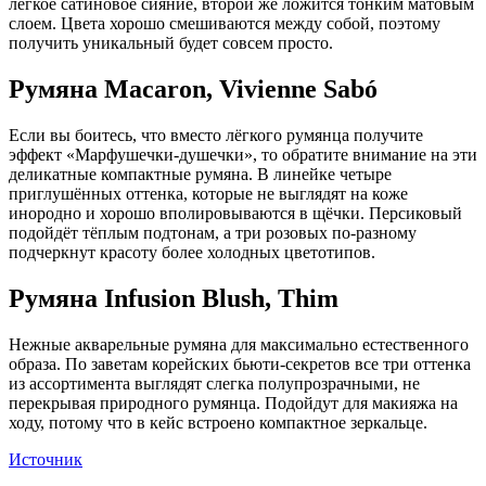
лёгкое сатиновое сияние, второй же ложится тонким матовым
слоем. Цвета хорошо смешиваются между собой, поэтому
получить уникальный будет совсем просто.
Румяна Macaron, Vivienne Sabó
Если вы боитесь, что вместо лёгкого румянца получите
эффект «Марфушечки‑душечки», то обратите внимание на эти
деликатные компактные румяна. В линейке четыре
приглушённых оттенка, которые не выглядят на коже
инородно и хорошо вполировываются в щёчки. Персиковый
подойдёт тёплым подтонам, а три розовых по‑разному
подчеркнут красоту более холодных цветотипов.
Румяна Infusion Blush, Thim
Нежные акварельные румяна для максимально естественного
образа. По заветам корейских бьюти‑секретов все три оттенка
из ассортимента выглядят слегка полупрозрачными, не
перекрывая природного румянца. Подойдут для макияжа на
ходу, потому что в кейс встроено компактное зеркальце.
Источник