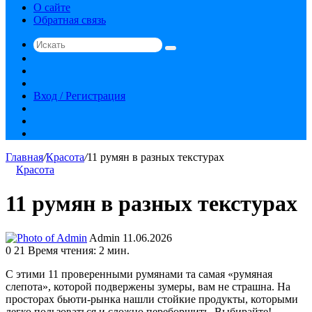
О сайте
Обратная связь
Искать
Switch
skin
Sidebar
Случайная
статья
Вход / Регистрация
RSS
vk.com
YouTube
Главная
/
Красота
/
11 румян в разных текстурах
Красота
11 румян в разных текстурах
Send
Admin
11.06.2026
an
0
21
Время чтения: 2 мин.
email
С этими 11 проверенными румянами та самая «румяная
слепота», которой подвержены зумеры, вам не страшна. На
просторах бьюти‑рынка нашли стойкие продукты, которыми
легко пользоваться и сложно переборщить. Выбирайте!