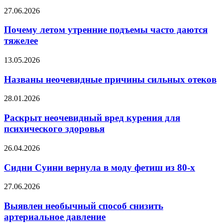
оптимизма
Почему
27.06.2026
летом
утренние
Почему летом утренние подъемы часто даются
подъемы
тяжелее
часто
даются
Названы
13.05.2026
тяжелее
неочевидные
причины
Названы неочевидные причины сильных отеков
сильных
отеков
Раскрыт
28.01.2026
неочевидный
вред
Раскрыт неочевидный вред курения для
курения
психического здоровья
для
психического
Сидни
26.04.2026
здоровья
Суини
вернула
Сидни Суини вернула в моду фетиш из 80-х
в
моду
Выявлен
27.06.2026
фетиш
необычный
из
способ
Выявлен необычный способ снизить
80-
снизить
артериальное давление
х
артериальное