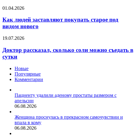
давление
Как
01.04.2026
людей
заставляют
Как людей заставляют покупать старое под
покупать
видом нового
старое
под
Доктор
19.07.2026
видом
рассказал,
нового
сколько
Доктор рассказал, сколько соли можно съедать в
соли
сутки
можно
съедать
Новые
в
Популярные
сутки
Комментарии
Пациенту удалили аденому простаты размером с
апельсин
06.08.2026
Женщина проснулась в прекрасном самочувствии и
впала в кому
06.08.2026