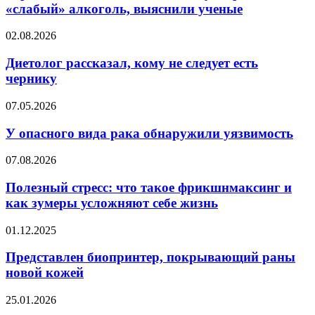
чаще
«слабый» алкоголь, выяснили ученые
употребляют
«слабый»
Диетолог
02.08.2026
алкоголь,
рассказал,
выяснили
кому
Диетолог рассказал, кому не следует есть
ученые
не
чернику
следует
есть
У
07.05.2026
чернику
опасного
вида
У опасного вида рака обнаружили уязвимость
рака
обнаружили
Полезный
07.08.2026
уязвимость
стресс:
что
Полезный стресс: что такое фрикшнмаксинг и
такое
как зумеры усложняют себе жизнь
фрикшнмаксинг
и
Представлен
01.12.2025
как
биопринтер,
зумеры
покрывающий
Представлен биопринтер, покрывающий раны
усложняют
раны
новой кожей
себе
новой
жизнь
кожей
Женщин
25.01.2026
предупредили