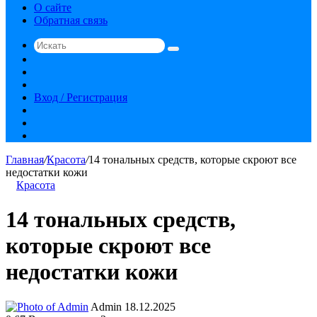
О сайте
Обратная связь
Искать
Switch
skin
Sidebar
Случайная
статья
Вход / Регистрация
RSS
vk.com
YouTube
Главная
/
Красота
/
14 тональных средств, которые скроют все
недостатки кожи
Красота
14 тональных средств,
которые скроют все
недостатки кожи
Send
Admin
18.12.2025