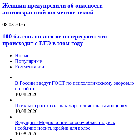
об
Женщин предупредили об опасности
опасности
антивозрастной косметике зимой
антивозрастной
косметике
100
08.08.2026
зимой
баллов
никого
100 баллов никого не интересуют: что
не
происходит с ЕГЭ в этом году
интересуют:
что
Новые
происходит
Популярные
с
Комментарии
ЕГЭ
в
этом
В России введут ГОСТ по психологическому здоровью
году
на работе
10.08.2026
Психиатр рассказал, как жара влияет на самооценку
10.08.2026
Ведущий «Модного приговора» объяснил, как
необычно носить крабик для волос
10.08.2026