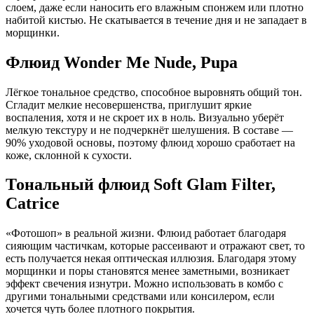
слоем, даже если наносить его влажным спонжем или плотно
набитой кистью. Не скатывается в течение дня и не западает в
морщинки.
Флюид Wonder Me Nude, Pupa
Лёгкое тональное средство, способное выровнять общий тон.
Сгладит мелкие несовершенства, приглушит яркие
воспаления, хотя и не скроет их в ноль. Визуально уберёт
мелкую текстуру и не подчеркнёт шелушения. В составе —
90% уходовой основы, поэтому флюид хорошо сработает на
коже, склонной к сухости.
Тональный флюид Soft Glam Filter,
Catrice
«Фотошоп» в реальной жизни. Флюид работает благодаря
сияющим частичкам, которые рассеивают и отражают свет, то
есть получается некая оптическая иллюзия. Благодаря этому
морщинки и поры становятся менее заметными, возникает
эффект свечения изнутри. Можно использовать в комбо с
другими тональными средствами или консилером, если
хочется чуть более плотного покрытия.