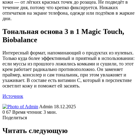
кожи — от лёгких красных точек до розацеа. Не подведёт в
течение дня, потому что крепко фиксируется. Никаких
отпечатков на экране телефона, одежде или подтёков в жаркие
дни.
Тональная основа 3 в 1 Magic Touch,
Biobalance
Интересный формат, напоминающий о продуктах из нулевых.
Только куда более эффективный и приятный в использовании:
если муссы из прошлого ложились комками и сушили, то этот
крем работает радикально противоположно. Он заменяет
праймер, консилер и сам тональник, при этом увлажняет и
ухаживает. В составе есть витамин С, который в перспективе
осветлит кожу и поможет ей засиять.
Источник
Send
Admin
18.12.2025
an
0
67
Время чтения: 3 мин.
email
Поделиться
Facebook
Twitter
LinkedIn
Tumblr
Reddit
Вконтакте
Одноклассники
Skype
WhatsApp
Telegram
Viber
Line
Поделиться
Печатать
через
Читать следующую
электронную