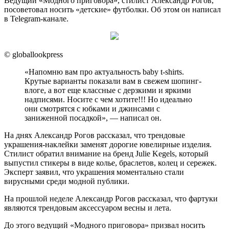
Ведущий «Модного приговора», стилист Александр Рогов,
посоветовал носить «детские» футболки. Об этом он написал
в Telegram-канале.
© globallookpress
«Напомню вам про актуальность baby t-shirts.
Крутые варианты показали вам в свежем шопинг-
влоге, а вот еще классные с дерзкими и яркими
надписями. Носите с чем хотите!!! Но идеально
они смотрятся с юбками и джинсами с
заниженной посадкой», — написал он.
На днях Александр Рогов рассказал, что трендовые
украшения-наклейки заменят дорогие ювелирные изделия.
Стилист обратил внимание на бренд Julie Kegels, который
выпустил стикеры в виде колье, браслетов, колец и сережек.
Эксперт заявил, что украшения моментально стали
вирусными среди модной публики.
На прошлой неделе Александр Рогов рассказал, что фартуки
являются трендовым аксессуаром весны и лета.
До этого ведущий «Модного приговора» призвал носить