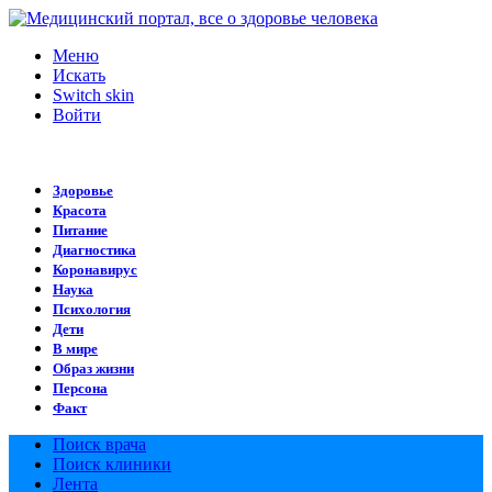
Меню
Искать
Switch skin
Войти
Здоровье
Красота
Питание
Диагностика
Коронавирус
Наука
Психология
Дети
В мире
Образ жизни
Персона
Факт
Поиск врача
Поиск клиники
Лента