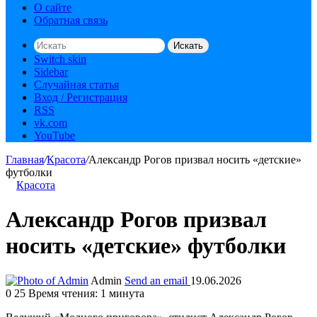
О сайте
Обратная связь
Искать
Switch skin
Sidebar
Случайная статья
Вход / Регистрация
RSS
vk.com
YouTube
Главная
/
Красота
/
Александр Рогов призвал носить «детские»
футболки
Красота
Александр Рогов призвал
носить «детские» футболки
Admin
Send an email
19.06.2026
0
25
Время чтения: 1 минута