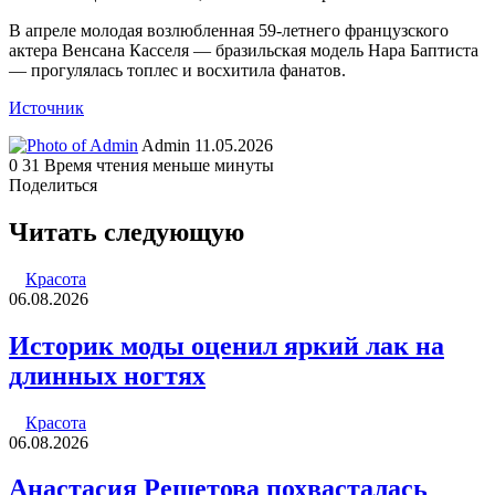
В апреле молодая возлюбленная 59-летнего французского
актера Венсана Касселя — бразильская модель Нара Баптиста
— прогулялась топлес и восхитила фанатов.
Источник
Send
Admin
11.05.2026
an
0
31
Время чтения меньше минуты
email
Поделиться
Facebook
Twitter
LinkedIn
Tumblr
Reddit
Вконтакте
Одноклассники
Skype
WhatsApp
Telegram
Viber
Line
Поделиться
Печатать
через
Читать следующую
электронную
почту
Красота
06.08.2026
Историк моды оценил яркий лак на
длинных ногтях
Красота
06.08.2026
Анастасия Решетова похвасталась