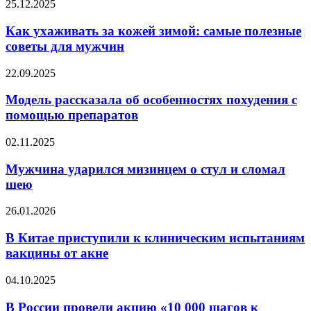
Как
25.12.2025
влияет
ухаживать
на
за
Как ухаживать за кожей зимой: самые полезные
уровень
кожей
советы для мужчин
стресса
зимой:
самые
Модель
22.09.2025
полезные
рассказала
советы
об
Модель рассказала об особенностях похудения с
для
особенностях
помощью препаратов
мужчин
похудения
с
Мужчина
02.11.2025
помощью
ударился
препаратов
мизинцем
Мужчина ударился мизинцем о стул и сломал
о
шею
стул
и
В
26.01.2026
сломал
Китае
шею
приступили
В Китае приступили к клиническим испытаниям
к
вакцины от акне
клиническим
испытаниям
В
04.10.2025
вакцины
России
от
провели
В России провели акцию «10 000 шагов к
акне