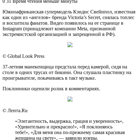
an
0
31
Время чтения меньше минуты
email
Южноафриканская супермодель Кэндис Свейнпол, известная
как один из «ангелов» бренда Victoria’s Secret, снялась топлес
и восхитила фанатов. Видео появилось на ее странице в
Instagram (принадлежит компании Meta, признанной
экстремистской организацией и запрещенной в РФ).
© Global Look Press
37-летняя манекенщица предстала перед камерой, сидя на
столе в одних трусах от бикини. Она слушала пластинку на
проигрывателе, покачиваясь в такт музыке.
Поклонники оценили ролик в комментариях.
© Лента.Ru
«Элегантность, выдержка, грация и уверенность»,
«Удивительно и прекрасно!», «Я поклоняюсь
тебе!», «Для меня она по-прежнему самая красивая
женщина на свете», — заявили юзеры.