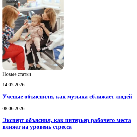
Новые статьи
Ученые
14.05.2026
объяснили,
как
Ученые объяснили, как музыка сближает людей
музыка
сближает
Эксперт
08.06.2026
людей
объяснил,
как
Эксперт объяснил, как интерьер рабочего места
интерьер
влияет на уровень стресса
рабочего
места