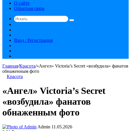
О сайте
Обратная связь
Искать
Switch
skin
Sidebar
Случайная
статья
Вход / Регистрация
RSS
vk.com
YouTube
Главная
/
Красота
/
«Ангел» Victoria’s Secret «возбудила» фанатов
обнаженным фото
Красота
«Ангел» Victoria’s Secret
«возбудила» фанатов
обнаженным фото
Send
Admin
11.05.2026