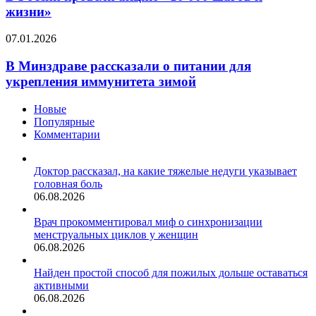
акцию
жизни»
«10
000
В
07.01.2026
шагов
Минздраве
к
рассказали
В Минздраве рассказали о питании для
жизни»
о
укрепления иммунитета зимой
питании
для
Новые
укрепления
Популярные
иммунитета
Комментарии
зимой
Доктор рассказал, на какие тяжелые недуги указывает
головная боль
06.08.2026
Врач прокомментировал миф о синхронизации
менструальных циклов у женщин
06.08.2026
Найден простой способ для пожилых дольше оставаться
активными
06.08.2026