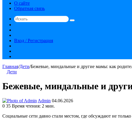
О сайте
Обратная связь
Искать
Switch
skin
Sidebar
Случайная
статья
Вход / Регистрация
RSS
vk.com
YouTube
Главная
/
Дети
/
Бежевые, миндальные и другие мамы: как родите
Дети
Бежевые, миндальные и други
Send
Admin
04.06.2026
an
0
35
Время чтения: 2 мин.
email
Социальные сети давно стали местом, где обсуждают не только