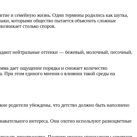
витие и семейную жизнь. Одни термины родились как шутка,
рлыки, которыми общество пытается объяснить сложные
 возникает столько споров.
бладают нейтральные оттенки — бежевый, молочный, песочный,
амма дает ощущение порядка и снижает количество
а. При этом единого мнения о влиянии такой среды на
кие родители убеждены, что детство должно быть наполнено
знавательного интереса. Они охотно используют разноцветные
егружать пространство. Поэтому многие специалисты советуют