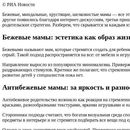
© РИА Новости
Бежевые, миндальные, хрустящие, шелковистые мамы — все эти
другие появились благодаря интернет-дискуссиям, третьи при
родительские стратегии. Разберем, что скрывается за каждым и
Бежевые мамы: эстетика как образ жиз
Бежевыми называют мам, которые стремятся создать для ребе
серый. Такой подход распространяется на все: от мебели и игр
Направление выросло из популярности минимализма. Приверже
раздражающих стимулов. Критики же полагают, что стремление 
развитие детей у специалистов пока нет.
Антибежевые мамы: за яркость и разно
Антибежевое родительство возникло как реакция на стремлен
красками, разнообразными текстурами, яркими игрушками и 
Сторонники подхода считают, что богатая визуальная среда сп
предметы в интерьере и не стремятся подбирать все вещи под 
Однако и здесь существует риск крайностей. Чрезмерное колич