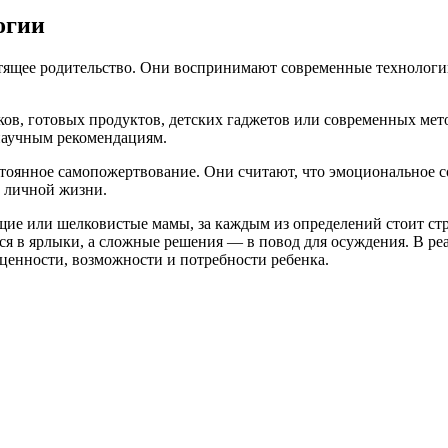
огии
тящее родительство. Они воспринимают современные технологи
ов, готовых продуктов, детских гаджетов или современных мет
научным рекомендациям.
тоянное самопожертвование. Они считают, что эмоциональное со
и личной жизни.
ие или шелковистые мамы, за каждым из определений стоит стр
я в ярлыки, а сложные решения — в повод для осуждения. В ре
 ценности, возможности и потребности ребенка.