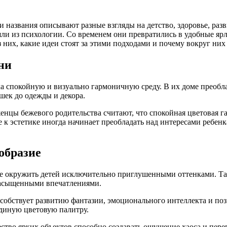
 названия описывают разные взгляды на детство, здоровье, раз
шли из психологии. Со временем они превратились в удобные я
з них, какие идеи стоят за этими подходами и почему вокруг них
ни
нка спокойную и визуально гармоничную среду. В их доме прео
ушек до одежды и декора.
нцы бежевого родительства считают, что спокойная цветовая г
к эстетике иногда начинает преобладать над интересами ребенк
образие
ие окружить детей исключительно приглушенными оттенками. Та
насыщенными впечатлениями.
особствует развитию фантазии, эмоционального интеллекта и по
единую цветовую палитру.
ество ярких объектов способно создавать ощущение хаоса и пер