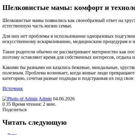
Шелковистые мамы: комфорт и технол
Шелковистые мамы появились как своеобразный ответ на хрус
естественную часть жизни семьи.
Для них нет проблемы в использовании одноразовых подгузник
искусственному вскармливанию, медицинским процедурам и 
Такие родители обычно не рассматривают материнство как пос
поэтому оставляют время для собственных интересов, отдыха 
Какими бы разными ни казались бежевые, миндальные, хрустящ
полезным. Проблема возникает, когда живые люди превращаютс
категорию, сочетая разные подходы и подстраивая их под свои
Источник
Send
Admin
04.06.2026
an
0
35
Время чтения: 2 мин.
email
Поделиться
Facebook
Twitter
LinkedIn
Tumblr
Reddit
Вконтакте
Одноклассники
Skype
WhatsApp
Telegram
Viber
Line
Поделиться
Печатать
через
Читать следующую
электронную
почту