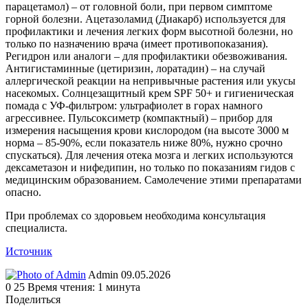
парацетамол) – от головной боли, при первом симптоме
горной болезни. Ацетазоламид (Диакарб) используется для
профилактики и лечения легких форм высотной болезни, но
только по назначению врача (имеет противопоказания).
Регидрон или аналоги – для профилактики обезвоживания.
Антигистаминные (цетиризин, лоратадин) – на случай
аллергической реакции на непривычные растения или укусы
насекомых. Солнцезащитный крем SPF 50+ и гигиеническая
помада с УФ-фильтром: ультрафиолет в горах намного
агрессивнее. Пульсоксиметр (компактный) – прибор для
измерения насыщения крови кислородом (на высоте 3000 м
норма – 85-90%, если показатель ниже 80%, нужно срочно
спускаться). Для лечения отека мозга и легких используются
дексаметазон и нифедипин, но только по показаниям гидов с
медицинским образованием. Самолечение этими препаратами
опасно.
При проблемах со здоровьем необходима консультация
специалиста.
Источник
Send
Admin
09.05.2026
an
0
25
Время чтения: 1 минута
email
Поделиться