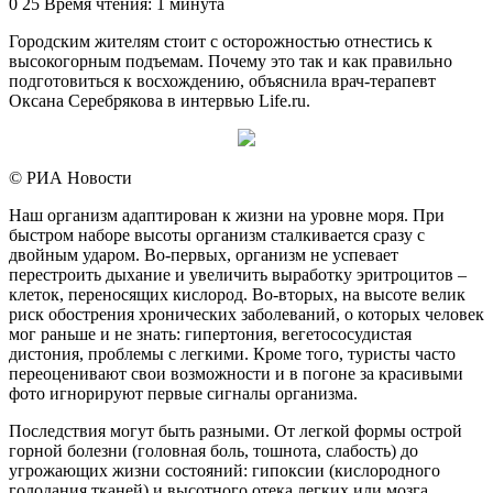
an
0
25
Время чтения: 1 минута
email
Городским жителям стоит с осторожностью отнестись к
высокогорным подъемам. Почему это так и как правильно
подготовиться к восхождению, объяснила врач-терапевт
Оксана Серебрякова в интервью Life.ru.
© РИА Новости
Наш организм адаптирован к жизни на уровне моря. При
быстром наборе высоты организм сталкивается сразу с
двойным ударом. Во-первых, организм не успевает
перестроить дыхание и увеличить выработку эритроцитов –
клеток, переносящих кислород. Во-вторых, на высоте велик
риск обострения хронических заболеваний, о которых человек
мог раньше и не знать: гипертония, вегетососудистая
дистония, проблемы с легкими. Кроме того, туристы часто
переоценивают свои возможности и в погоне за красивыми
фото игнорируют первые сигналы организма.
Последствия могут быть разными. От легкой формы острой
горной болезни (головная боль, тошнота, слабость) до
угрожающих жизни состояний: гипоксии (кислородного
голодания тканей) и высотного отека легких или мозга.