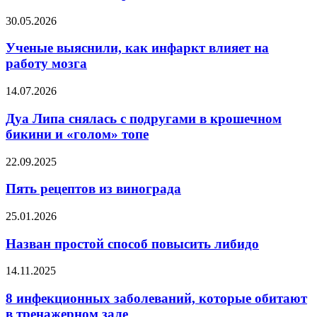
которые
отказываются
Ученые
30.05.2026
от
выяснили,
орального
как
Ученые выяснили, как инфаркт влияет на
секса
инфаркт
работу мозга
влияет
на
Дуа
14.07.2026
работу
Липа
мозга
снялась
Дуа Липа снялась с подругами в крошечном
с
бикини и «голом» топе
подругами
в
Пять
22.09.2025
крошечном
рецептов
бикини
из
Пять рецептов из винограда
и
винограда
«голом»
Назван
25.01.2026
топе
простой
способ
Назван простой способ повысить либидо
повысить
либидо
8
14.11.2025
инфекционных
заболеваний,
8 инфекционных заболеваний, которые обитают
которые
в тренажерном зале