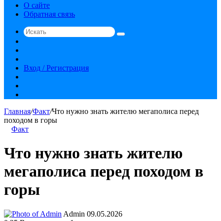
О сайте
Обратная связь
Искать
Switch
skin
Sidebar
Случайная
статья
Вход / Регистрация
RSS
vk.com
YouTube
Главная
/
Факт
/
Что нужно знать жителю мегаполиса перед
походом в горы
Факт
Что нужно знать жителю
мегаполиса перед походом в
горы
Send
Admin
09.05.2026