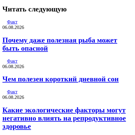
Facebook
Twitter
LinkedIn
Tumblr
Reddit
Вконтакте
Одноклассники
Skype
WhatsApp
Telegram
Viber
Line
Поделиться
Печатать
через
Читать следующую
электронную
почту
Факт
06.08.2026
Почему даже полезная рыба может
быть опасной
Факт
06.08.2026
Чем полезен короткий дневной сон
Факт
06.08.2026
Какие экологические факторы могут
негативно влиять на репродуктивное
здоровье