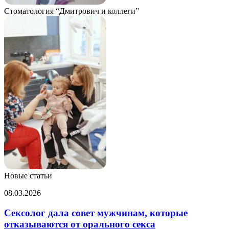
Стоматология “Дмитрович и коллеги”
Новые статьи
Сексолог
08.03.2026
дала
совет
Сексолог дала совет мужчинам, которые
мужчинам,
отказываются от орального секса