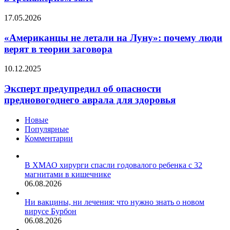
обитают
в
«Американцы
17.05.2026
тренажерном
не
зале
летали
«Американцы не летали на Луну»: почему люди
на
верят в теории заговора
Луну»:
почему
Эксперт
10.12.2025
люди
предупредил
верят
об
Эксперт предупредил об опасности
в
опасности
предновогоднего аврала для здоровья
теории
предновогоднего
заговора
аврала
Новые
для
Популярные
здоровья
Комментарии
В ХМАО хирурги спасли годовалого ребенка с 32
магнитами в кишечнике
06.08.2026
Ни вакцины, ни лечения: что нужно знать о новом
вирусе Бурбон
06.08.2026