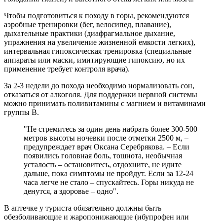
Чтобы подготовиться к походу в горы, рекомендуются
аэробные тренировки (бег, велосипед, плавание),
дыхательные практики (диафрагмальное дыхание,
упражнения на увеличение жизненной емкости легких),
интервальная гипоксическая тренировка (специальные
аппараты или маски, имитирующие гипоксию, но их
применение требует контроля врача).
За 2-3 недели до похода необходимо нормализовать сон,
отказаться от алкоголя. Для поддержки нервной системы
можно принимать поливитамины с магнием и витаминами
группы В.
"Не стремитесь за один день набрать более 300-500
метров высоты ночевки после отметки 2500 м, –
предупреждает врач Оксана Серебрякова. – Если
появились головная боль, тошнота, необычная
усталость – остановитесь, отдохните, не идите
дальше, пока симптомы не пройдут. Если за 12-24
часа легче не стало – спускайтесь. Горы никуда не
денутся, а здоровье – одно".
В аптечке у туриста обязательно должны быть
обезболивающие и жаропонижающие (ибупрофен или