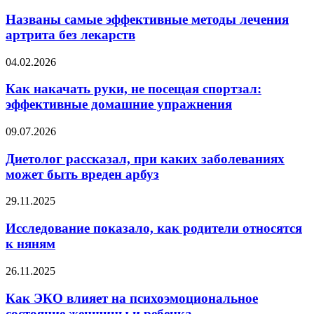
самые
при
эффективные
Названы самые эффективные методы лечения
воспалении
методы
артрита без лекарств
лечения
артрита
Как
04.02.2026
без
накачать
лекарств
руки,
Как накачать руки, не посещая спортзал:
не
эффективные домашние упражнения
посещая
спортзал:
Диетолог
09.07.2026
эффективные
рассказал,
домашние
при
Диетолог рассказал, при каких заболеваниях
упражнения
каких
может быть вреден арбуз
заболеваниях
может
Исследование
29.11.2025
быть
показало,
вреден
как
Исследование показало, как родители относятся
арбуз
родители
к няням
относятся
к
Как
26.11.2025
няням
ЭКО
влияет
Как ЭКО влияет на психоэмоциональное
на
состояние женщины и ребенка