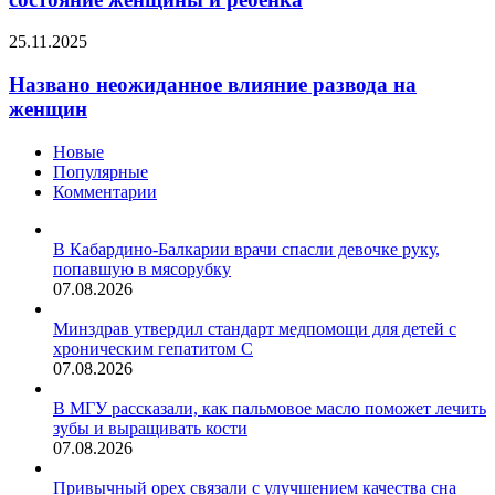
психоэмоциональное
состояние
Названо
25.11.2025
женщины
неожиданное
и
влияние
Названо неожиданное влияние развода на
ребенка
развода
женщин
на
женщин
Новые
Популярные
Комментарии
В Кабардино-Балкарии врачи спасли девочке руку,
попавшую в мясорубку
07.08.2026
Минздрав утвердил стандарт медпомощи для детей с
хроническим гепатитом С
07.08.2026
В МГУ рассказали, как пальмовое масло поможет лечить
зубы и выращивать кости
07.08.2026
Привычный орех связали с улучшением качества сна