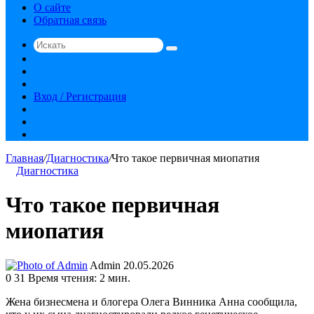
О сайте
Обратная связь
Искать
Switch
skin
Sidebar
Случайная
статья
Вход / Регистрация
RSS
vk.com
YouTube
Главная
/
Диагностика
/
Что такое первичная миопатия
Диагностика
Что такое первичная
миопатия
Send
Admin
20.05.2026
an
0
31
Время чтения: 2 мин.
email
Жена бизнесмена и блогера Олега Винника Анна сообщила,