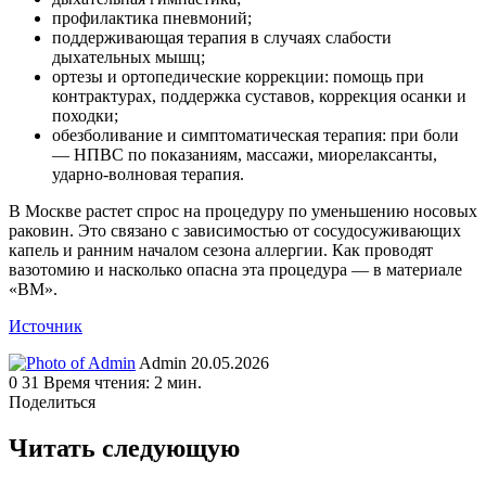
профилактика пневмоний;
поддерживающая терапия в случаях слабости
дыхательных мышц;
ортезы и ортопедические коррекции: помощь при
контрактурах, поддержка суставов, коррекция осанки и
походки;
обезболивание и симптоматическая терапия: при боли
— НПВС по показаниям, массажи, миорелаксанты,
ударно-волновая терапия.
В Москве растет спрос на процедуру по уменьшению носовых
раковин. Это связано с зависимостью от сосудосуживающих
капель и ранним началом сезона аллергии. Как проводят
вазотомию и насколько опасна эта процедура — в материале
«ВМ».
Источник
Send
Admin
20.05.2026
an
0
31
Время чтения: 2 мин.
email
Поделиться
Facebook
Twitter
LinkedIn
Tumblr
Reddit
Вконтакте
Одноклассники
Skype
WhatsApp
Telegram
Viber
Line
Поделиться
Печатать
через
Читать следующую
электронную
почту