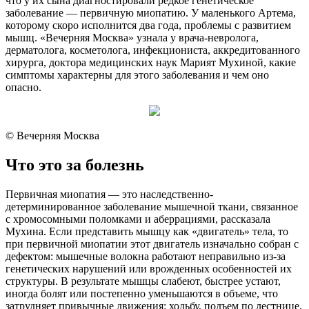
что у их сына диагностировали редкое генетическое
заболевание — первичную миопатию. У маленького Артема,
которому скоро исполнится два года, проблемы с развитием
мышц. «Вечерняя Москва» узнала у врача-невролога,
дерматолога, косметолога, инфекциониста, аккредитованного
хирурга, доктора медицинских наук Марият Мухиной, какие
симптомы характерны для этого заболевания и чем оно
опасно.
© Вечерняя Москва
Что это за болезнь
Первичная миопатия — это наследственно-
детерминированное заболевание мышечной ткани, связанное
с хромосомными поломками и аберрациями, рассказала
Мухина. Если представить мышцу как «двигатель» тела, то
при первичной миопатии этот двигатель изначально собран с
дефектом: мышечные волокна работают неправильно из-за
генетических нарушений или врожденных особенностей их
структуры. В результате мышцы слабеют, быстрее устают,
иногда болят или постепенно уменьшаются в объеме, что
затрудняет привычные движения: ходьбу, подъем по лестнице,