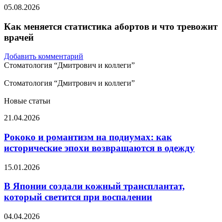
05.08.2026
Как меняется статистика абортов и что тревожит
врачей
Добавить комментарий
Стоматология “Дмитрович и коллеги”
Стоматология “Дмитрович и коллеги”
Новые статьи
Рококо
21.04.2026
и
романтизм
Рококо и романтизм на подиумах: как
на
исторические эпохи возвращаются в одежду
подиумах:
как
В
15.01.2026
исторические
Японии
эпохи
создали
В Японии создали кожный трансплантат,
возвращаются
кожный
который светится при воспалении
в
трансплантат,
одежду
который
Названы
04.04.2026
светится