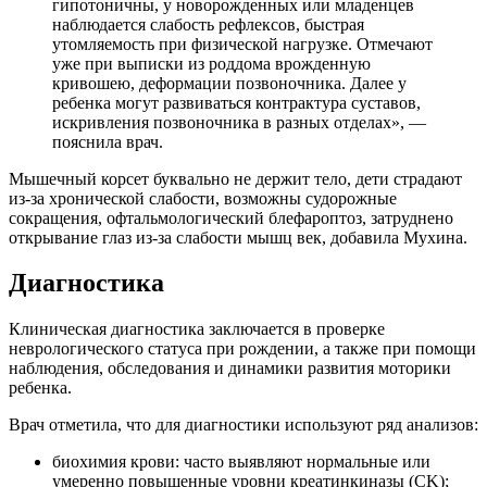
гипотоничны, у новорожденных или младенцев
наблюдается слабость рефлексов, быстрая
утомляемость при физической нагрузке. Отмечают
уже при выписки из роддома врожденную
кривошею, деформации позвоночника. Далее у
ребенка могут развиваться контрактура суставов,
искривления позвоночника в разных отделах», —
пояснила врач.
Мышечный корсет буквально не держит тело, дети страдают
из-за хронической слабости, возможны судорожные
сокращения, офтальмологический блефароптоз, затруднено
открывание глаз из-за слабости мышц век, добавила Мухина.
Диагностика
Клиническая диагностика заключается в проверке
неврологического статуса при рождении, а также при помощи
наблюдения, обследования и динамики развития моторики
ребенка.
Врач отметила, что для диагностики используют ряд анализов:
биохимия крови: часто выявляют нормальные или
умеренно повышенные уровни креатинкиназы (CK);