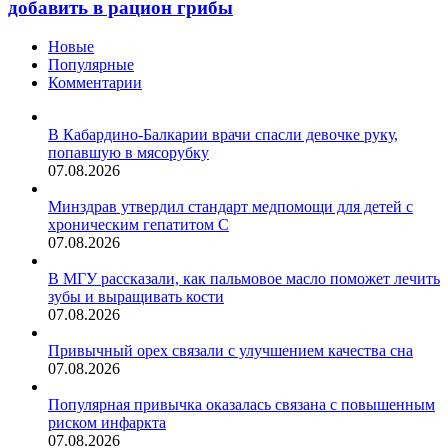
вам
добавить в рацион грибы
пряники
стоит
добавить
Новые
в
Популярные
рацион
Комментарии
грибы
В Кабардино-Балкарии врачи спасли девочке руку,
попавшую в мясорубку
07.08.2026
Минздрав утвердил стандарт медпомощи для детей с
хроническим гепатитом С
07.08.2026
В МГУ рассказали, как пальмовое масло поможет лечить
зубы и выращивать кости
07.08.2026
Привычный орех связали с улучшением качества сна
07.08.2026
Популярная привычка оказалась связана с повышенным
риском инфаркта
07.08.2026