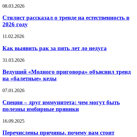
внешность
Стилист
08.03.2026
брата
рассказал
Алены
о
Стилист рассказал о тренде на естественность в
Водонаевой
тренде
2026 году
на
естественность
Как
11.02.2026
в
выявить
2026
рак
Как выявить рак за пять лет до недуга
году
за
пять
Ведущий
31.03.2026
лет
«Модного
до
приговора»
Ведущий «Модного приговора» объяснил тренд
недуга
объяснил
на «балетные» кеды
тренд
на
Специи
07.01.2026
«балетные»
–
кеды
друг
Специи – друг иммунитета: чем могут быть
иммунитета:
полезны имбирные пряники
чем
могут
Перечислены
16.09.2025
быть
причины,
полезны
почему
Перечислены причины, почему вам стоит
имбирные