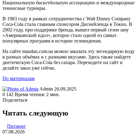
Национальную баскетбольную ассоциацию и международные
теннисные турниры.
В 1983 году в рамках сотрудничества с Walt Disney Company
Coca-Cola стала главным спонсором Диснейленда в Токио. В
2002 году, при поддержке бренда, вышел первый сезон шоу
«Американский идол», которое стало одной из самых
популярных программ в истории телевидения.
На сайте maudau.com.ua можно заказать эту легендарную воду
в разных объёмах и с разными вкусами. Здесь также найдете
диетическую Coca-Cola без сахара. Переходите на сайт и
делайте заказ уже сейчас.
По материалам
Send
Admin
26.09.2025
an
0
142
Время чтения: 2 мин.
email
Поделиться
Facebook
Twitter
LinkedIn
Tumblr
Reddit
Вконтакте
Одноклассники
Skype
WhatsApp
Telegram
Viber
Line
Поделиться
Печатать
через
Читать следующую
электронную
почту
Питание
07.08.2026