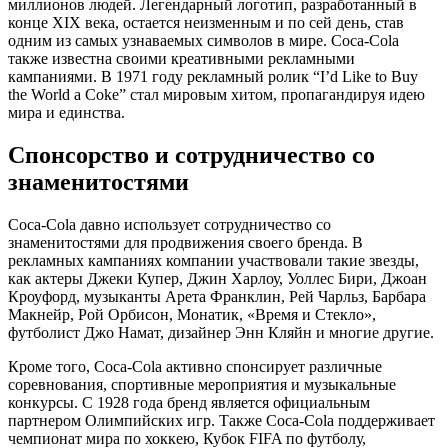
миллионов людей. Легендарный логотип, разработанный в
конце XIX века, остается неизменным и по сей день, став
одним из самых узнаваемых символов в мире. Coca-Cola
также известна своими креативными рекламными
кампаниями. В 1971 году рекламный ролик “I’d Like to Buy
the World a Coke” стал мировым хитом, пропагандируя идею
мира и единства.
Спонсорство и сотрудничество со
знаменитостями
Coca-Cola давно использует сотрудничество со
знаменитостями для продвижения своего бренда. В
рекламных кампаниях компании участвовали такие звезды,
как актеры Джеки Купер, Джин Харлоу, Уоллес Бири, Джоан
Кроуфорд, музыканты Арета Франклин, Рей Чарльз, Барбара
Макнейр, Рой Орбисон, Монатик, «Время и Стекло»,
футболист Джо Намат, дизайнер Энн Кляйн и многие другие.
Кроме того, Coca-Cola активно спонсирует различные
соревнования, спортивные мероприятия и музыкальные
конкурсы. С 1928 года бренд является официальным
партнером Олимпийских игр. Также Coca-Cola поддерживает
чемпионат мира по хоккею, Кубок FIFA по футболу,