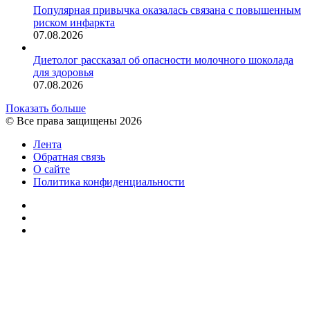
Популярная привычка оказалась связана с повышенным
риском инфаркта
07.08.2026
Диетолог рассказал об опасности молочного шоколада
для здоровья
07.08.2026
Показать больше
© Все права защищены 2026
Лента
Обратная связь
О сайте
Политика конфиденциальности
YouTube
vk.com
RSS
Facebook
Twitter
WhatsApp
Telegram
Кнопка
«Наверх»