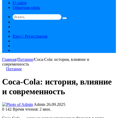
О сайте
Обратная связь
Искать
Switch
skin
Sidebar
Случайная
статья
Вход / Регистрация
RSS
vk.com
YouTube
Главная
/
Питание
/
Coca-Cola: история, влияние и
современность
Питание
Coca-Cola: история, влияние
и современность
Send
Admin
26.09.2025
an
0
142
Время чтения: 2 мин.
email