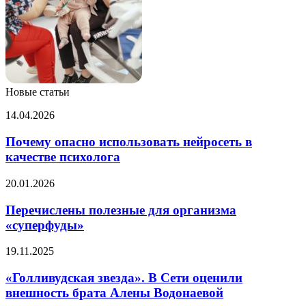
Новые статьи
Почему
14.04.2026
опасно
использовать
Почему опасно использовать нейросеть в
нейросеть
качестве психолога
в
качестве
Перечислены
20.01.2026
психолога
полезные
для
Перечислены полезные для организма
организма
«суперфуды»
«суперфуды»
«Голливудская
19.11.2025
звезда».
В
«Голливудская звезда». В Сети оценили
Сети
внешность брата Алены Водонаевой
оценили