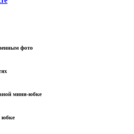
хте
венным фото
тях
жаной мини-юбке
 юбке