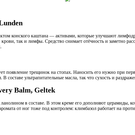
 Lunden
ктом конского каштана — активами, которые улучшают лимфодре
крови, так и лимфы. Средство снимает отёчность и заметно расс
.
рует появление трещинок на стопах. Наносить его нужно при пе
В составе ультрапитательные масла, так что сухость и раздраже
ery Balm, Geltek
 с ланолином в составе. В этом креме его дополняют церамиды,
аромата от ног тоже под контролем: климбазол работает на про