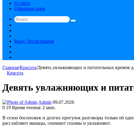
О сайте
Обратная связь
Искать
Switch
skin
Sidebar
Случайная
статья
Вход / Регистрация
RSS
vk.com
YouTube
Главная
/
Красота
/
Девять увлажняющих и питательных кремов д
Красота
Девять увлажняющих и питат
Send
Admin
09.07.2026
an
0
19
Время чтения: 2 мин.
email
В сезон босоножек и долгих прогулок разговоры только об одн
расслабляют мышцы, снимают спазмы и увлажняют.