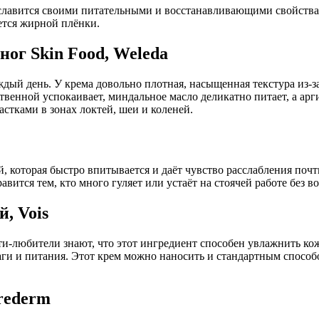
славится своими питательными и восстанавливающими свойствам
ется жирной плёнки.
ог Skin Food, Weleda
ждый день. У крема довольно плотная, насыщенная текстура из‑з
венной успокаивает, миндальное масло деликатно питает, а арг
астками в зонах локтей, шеи и коленей.
й, которая быстро впитывается и даёт чувство расслабления почт
вится тем, кто много гуляет или устаёт на стоячей работе без в
, Vois
и‑любители знают, что этот ингредиент способен увлажнить кож
ги и питания. Этот крем можно наносить и стандартным способом,
rederm