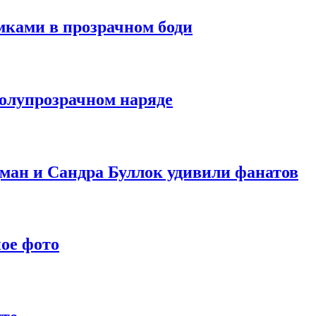
мками в прозрачном боди
полупрозрачном наряде
ан и Сандра Буллок удивили фанатов
ое фото