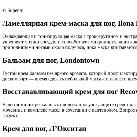
© Super.ru
Ламеллярная крем‑маска для ног, Ilona
Охлаждающая и тонизирующая маска с троксерутином и экстра
укрепляет стенки сосудов и способствует микроциркуляции как 
приподнятыми ногами около получаса, пока маска впитывается
Бальзам для ног, Londontown
Густой крем‑бальзам без яркого аромата, который профилакти
дискомфорт — время сделать небольшой массаж и нанести крем. 
Восстанавливающий крем для ног Recov
Если пятки потрескались от долгих прогулок, ищите средство
мочевина и комплекс масел в сочетании с пантенолом. Вопрос 
эффект.
Крем для ног, Л’Окситан