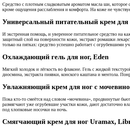
Средство с плотным сладковатым ароматом масла ши, которое 
кроме ощущения расслабления и комфорта. На коже не чувству
Универсальный питательный крем для н
И экстренная помощь, и уверенное питательное средство на ка
защитный слой на поверхности кожи, экстракт ромашки лекарст
только на пятках: средство успешно работает с огрубевшими уч
Охлаждающий гель для ног, Eden
Мягкий холодок и лёгкость во флаконе. Гель с жидкой текстуро
диосмина, экстракта пиявки, конского каштана и ментола. Понра
Увлажняющий крем для ног с мочевиной
Пока кто‑то смеётся над словом «мочевина», продвинутые бьют
размягчают уже огрубевшие участки кожи, дают достаточно вла
под хлопковые носочки на ночь.
Смягчающий крем для ног Uramax, Lib