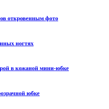
тов откровенным фото
инных ногтях
урой в кожаной мини-юбке
розрачной юбке