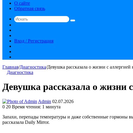
О сайте
Обратная связь
Искать
Switch
skin
Sidebar
Случайная
статья
Вход / Регистрация
RSS
vk.com
YouTube
Главная
/
Диагностика
/
Девушка рассказала о жизни с аллергией
Диагностика
Девушка рассказала о жизни с
Send
Admin
02.07.2026
an
0
20
Время чтения: 1 минута
email
Запахи, перепады температуры и даже собственные гормоны в
рассказала Daily Mirror.