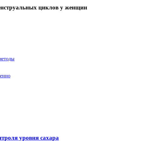
енструальных циклов у женщин
 методы
менно
нтроля уровня сахара