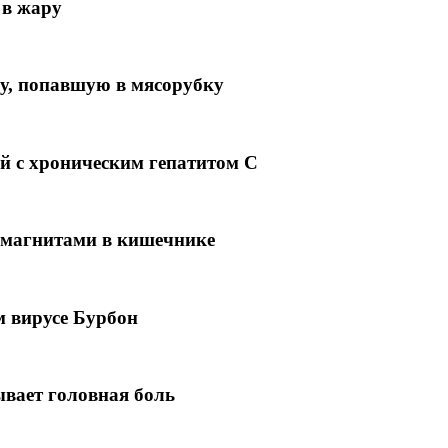
 в жару
у, попавшую в мясорубку
й с хроническим гепатитом С
 магнитами в кишечнике
м вирусе Бурбон
ывает головная боль