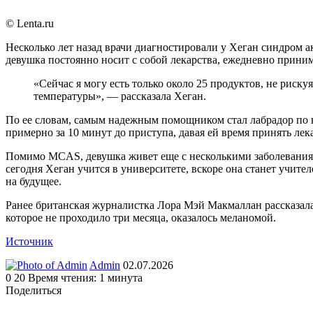
© Lenta.ru
Несколько лет назад врачи диагностировали у Хеган синдром 
девушка постоянно носит с собой лекарства, ежедневно приним
«Сейчас я могу есть только около 25 продуктов, не риск
температуры», — рассказала Хеган.
По ее словам, самым надежным помощником стал лабрадор по к
примерно за 10 минут до приступа, давая ей время принять лек
Помимо MCAS, девушка живет еще с несколькими заболеваниям
сегодня Хеган учится в университете, вскоре она станет учите
на будущее.
Ранее британская журналистка Лора Мэй Макмаллан рассказала,
которое не проходило три месяца, оказалось меланомой.
Источник
Send
Admin
02.07.2026
an
0
20
Время чтения: 1 минута
email
Поделиться
Facebook
Twitter
LinkedIn
Tumblr
Reddit
Вконтакте
Одноклассники
Skype
WhatsApp
Telegram
Viber
Line
Поделиться
Печатать