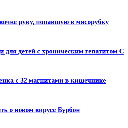
вочке руку, попавшую в мясорубку
 для детей с хроническим гепатитом С
енка с 32 магнитами в кишечнике
ть о новом вирусе Бурбон