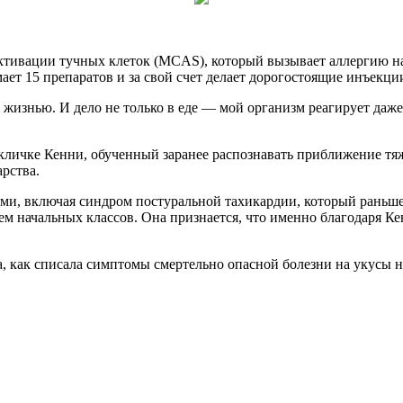
активации тучных клеток (MCAS), который вызывает аллергию н
ает 15 препаратов и за свой счет делает дорогостоящие инъекци
уя жизнью. И дело не только в еде — мой организм реагирует даж
личке Кенни, обученный заранее распознавать приближение тяж
арства.
и, включая синдром постуральной тахикардии, который раньше 
лем начальных классов. Она признается, что именно благодаря К
 как списала симптомы смертельно опасной болезни на укусы на