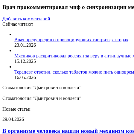
Врач прокомментировал миф о синхронизации м
Добавить комментарий
Сейчас читают
Закрыть
Врач предупредил о провоцирующих гастрит факторах
23.01.2026
Мясников раскритиковал россиян за веру в антинаучные
15.12.2025
Терапевт ответил, сколько таблеток можно пить одновре
16.05.2026
Стоматология “Дмитрович и коллеги”
Стоматология “Дмитрович и коллеги”
Новые статьи
В
29.04.2026
организме
человека
В организме человека нашли новый механизм ко