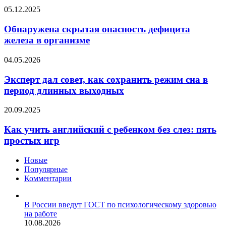
упражнение
Обнаружена
05.12.2025
для
скрытая
больной
опасность
Обнаружена скрытая опасность дефицита
спины
дефицита
железа в организме
железа
в
Эксперт
04.05.2026
организме
дал
совет,
Эксперт дал совет, как сохранить режим сна в
как
период длинных выходных
сохранить
режим
Как
20.09.2025
сна
учить
в
английский
Как учить английский с ребенком без слез: пять
период
с
простых игр
длинных
ребенком
выходных
без
Новые
слез:
Популярные
пять
Комментарии
простых
игр
В России введут ГОСТ по психологическому здоровью
на работе
10.08.2026