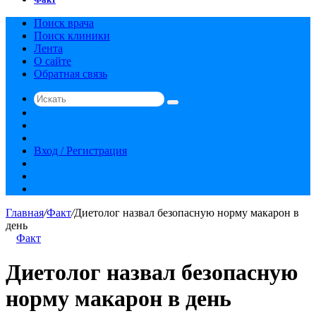
Поиск врача
Поиск клиники
Лента
О сайте
Обратная связь
Искать
Switch
skin
Sidebar
Случайная
статья
Вход / Регистрация
RSS
vk.com
YouTube
Главная
/
Факт
/
Диетолог назвал безопасную норму макарон в
день
Факт
Диетолог назвал безопасную
норму макарон в день