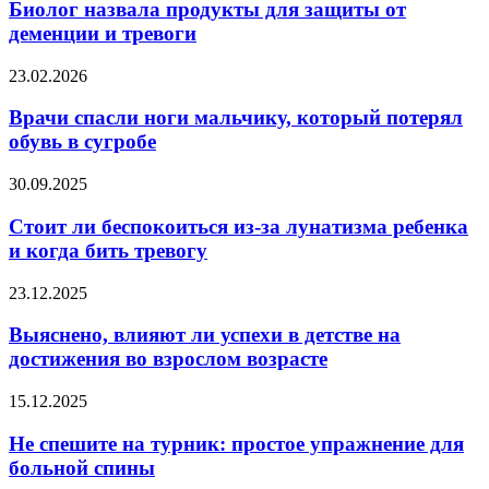
продукты
Биолог назвала продукты для защиты от
для
деменции и тревоги
защиты
от
Врачи
23.02.2026
деменции
спасли
и
ноги
Врачи спасли ноги мальчику, который потерял
тревоги
мальчику,
обувь в сугробе
который
потерял
Стоит
30.09.2025
обувь
ли
в
беспокоиться
Стоит ли беспокоиться из-за лунатизма ребенка
сугробе
из-
и когда бить тревогу
за
лунатизма
Выяснено,
23.12.2025
ребенка
влияют
и
ли
Выяснено, влияют ли успехи в детстве на
когда
успехи
достижения во взрослом возрасте
бить
в
тревогу
детстве
Не
15.12.2025
на
спешите
достижения
на
Не спешите на турник: простое упражнение для
во
турник:
больной спины
взрослом
простое
возрасте