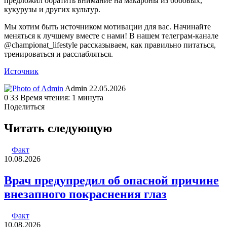
предложил обратить внимание на макароны из бобовых,
кукурузы и других культур.
Мы хотим быть источником мотивации для вас. Начинайте
меняться к лучшему вместе с нами! В нашем телеграм-канале
@championat_lifestyle рассказываем, как правильно питаться,
тренироваться и расслабляться.
Источник
Send
Admin
22.05.2026
an
0
33
Время чтения: 1 минута
email
Поделиться
Facebook
Twitter
LinkedIn
Tumblr
Reddit
Вконтакте
Одноклассники
Skype
WhatsApp
Telegram
Viber
Line
Поделиться
Печатать
через
Читать следующую
электронную
почту
Факт
10.08.2026
Врач предупредил об опасной причине
внезапного покраснения глаз
Факт
10.08.2026