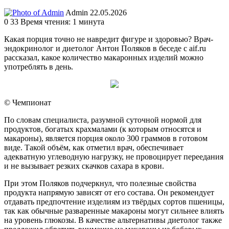
Send
Admin
22.05.2026
an
0
33
Время чтения: 1 минута
email
Какая порция точно не навредит фигуре и здоровью? Врач-
эндокринолог и диетолог Антон Поляков в беседе с aif.ru
рассказал, какое количество макаронных изделий можно
употреблять в день.
© Чемпионат
По словам специалиста, разумной суточной нормой для
продуктов, богатых крахмалами (к которым относятся и
макароны), является порция около 300 граммов в готовом
виде. Такой объём, как отметил врач, обеспечивает
адекватную углеводную нагрузку, не провоцирует переедания
и не вызывает резких скачков сахара в крови.
При этом Поляков подчеркнул, что полезные свойства
продукта напрямую зависят от его состава. Он рекомендует
отдавать предпочтение изделиям из твёрдых сортов пшеницы,
так как обычные разваренные макароны могут сильнее влиять
на уровень глюкозы. В качестве альтернативы диетолог также