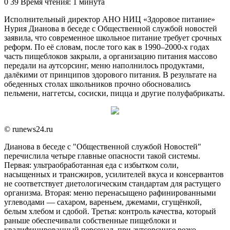
an
0
39
Время чтения: 1 минута
email
Исполнительный директор АНО НИЦ «Здоровое питание»
Нурия Дианова в беседе с Общественной службой новостей
заявила, что современное школьное питание требует срочных
реформ. По её словам, после того как в 1990–2000‑х годах
часть пищеблоков закрыли, а организацию питания массово
передали на аутсорсинг, меню наполнилось продуктами,
далёкими от принципов здорового питания. В результате на
обеденных столах школьников прочно обосновались
пельмени, наггетсы, сосиски, пицца и другие полуфабрикаты.
© runews24.ru
Дианова в беседе с "Общественной службой Новостей"
перечислила четыре главные опасности такой системы.
Первая: ультраобработанная еда с избытком соли,
насыщенных и трансжиров, усилителей вкуса и консервантов
не соответствует диетологическим стандартам для растущего
организма. Вторая: меню перенасыщено рафинированными
углеводами — сахаром, вареньем, джемами, сгущёнкой,
белым хлебом и сдобой. Третья: контроль качества, который
раньше обеспечивали собственные пищеблоки и
квалифицированный персонал, при аутсорсинге резко