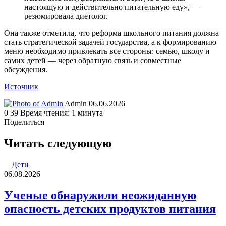
настоящую и действительно питательную еду», —
резюмировала диетолог.
Она также отметила, что реформа школьного питания должна
стать стратегической задачей государства, а к формированию
меню необходимо привлекать все стороны: семью, школу и
самих детей — через обратную связь и совместные
обсуждения.
Источник
Send
Admin
06.06.2026
an
0
39
Время чтения: 1 минута
email
Поделиться
Facebook
Twitter
LinkedIn
Tumblr
Reddit
Вконтакте
Одноклассники
Skype
WhatsApp
Telegram
Viber
Line
Поделиться
Печатать
через
Читать следующую
электронную
почту
Дети
06.08.2026
Ученые обнаружили неожиданную
опасность детских продуктов питания