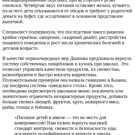
снизился. Четвёртая: вкус питания оставляет желать лучшего,
из‑за чего дети отказываются от обедов и требуют у родителей
деньги на буфет, где ассортимент в основном представлен
выпечкой.
Специалист подчеркнула, что последствия такого рациона
крайне серьёзны: ожирение, сахарный диабет, расстройства
пищевого поведения и рост числа хронических болезней в
детском возрасте.
В качестве первоочередных мер Дианова предложила вернуть
систему собственных пищеблоков и кухонь при школах. Это
позволит управлять качеством продуктов, их свежестью,
разнообразием и быстро вносить коррективы.
Положительным примером она назвала гимназию в Казани,
где внедрена система «шведского стола». Кроме того,
необходимо пересмотреть школьное меню: исключить или
значительно ограничить нехарактерные продукты, добавить
больше свежих овощей, фруктов, круп, нежирного мяса,
рыбы, птицы и бобовых.
«Питание детей в школе — это не место для
компромиссов! Нам нужно вернуть высокий
стандарт контроля, свежести и безопасности еды,
исключить полуфабрикаты и вернуть в школы