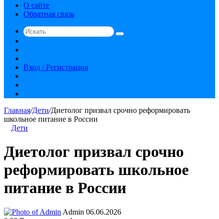
О сайте
Обратная связь
Искать
Switch
skin
Sidebar
Случайная
статья
Вход / Регистрация
RSS
vk.com
YouTube
Главная
/
Дети
/
Диетолог призвал срочно реформировать
школьное питание в России
Дети
Диетолог призвал срочно
реформировать школьное
питание в России
Send
Admin
06.06.2026