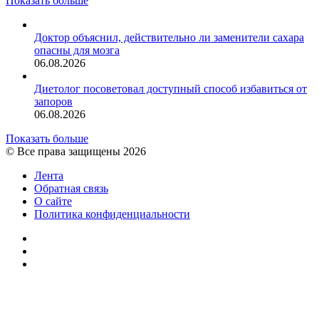
Показать больше
Доктор объяснил, действительно ли заменители сахара
опасны для мозга
06.08.2026
Диетолог посоветовал доступный способ избавиться от
запоров
06.08.2026
Показать больше
© Все права защищены 2026
Лента
Обратная связь
О сайте
Политика конфиденциальности
YouTube
vk.com
RSS
Facebook
Twitter
WhatsApp
Telegram
Кнопка
«Наверх»