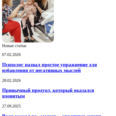
Новые статьи
Психолог
07.02.2026
назвал
простое
Психолог назвал простое упражнение для
упражнение
избавления от негативных мыслей
для
избавления
Привычный
28.02.2026
от
продукт,
негативных
который
Привычный продукт, который оказался
мыслей
оказался
ядовитым
ядовитым
Врач
27.09.2025
указал
на