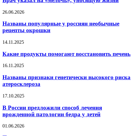
Врач указал на «мелочь», уносящую жизни
«мелочь»,
уносящую
Названы
26.06.2026
жизни
популярные
у
Названы популярные у россиян необычные
россиян
рецепты окрошки
необычные
рецепты
Какие
14.11.2025
окрошки
продукты
помогают
Какие продукты помогают восстановить печень
восстановить
печень
Названы
16.11.2025
признаки
генетически
Названы признаки генетически высокого риска
высокого
атеросклероза
риска
атеросклероза
В
17.10.2025
России
предложили
В России предложили способ лечения
способ
врожденной патологии бедра у детей
лечения
врожденной
Почему
01.06.2026
патологии
не
бедра