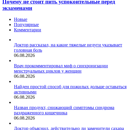
стоит
Почему не стоит пить успокоительные перед
у
пить
экзаменами
детей
успокоительные
перед
Новые
экзаменами
Популярные
Комментарии
Доктор рассказал, на какие тяжелые недуги указывает
головная боль
06.08.2026
Врач прокомментировал миф о синхронизации
менструальных циклов у женщин
06.08.2026
Найден простой способ для пожилых дольше оставаться
активными
06.08.2026
Назван продукт, снижающий симптомы синдрома
раздраженного кишечника
06.08.2026
Доктор объяснил, действительно ли заменители сахара