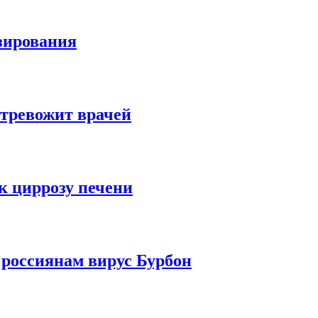
езирования
 тревожит врачей
к циррозу печени
 россиянам вирус Бурбон