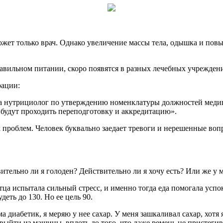
ожет только врач. Однако увеличение массы тела, одышка и пов
авильном питании, скоро появятся в разных лечебных учрежден
рации:
а нутрициолог по утверждению номенклатуры должностей медиц
 будут проходить переподготовку и аккредитацию».
 проблем. Человек буквально заедает тревоги и нерешенные воп
вительно ли я голоден? Действительно ли я хочу есть? Или же у 
тца испытала сильный стресс, и именно тогда еда помогала успо
еть до 130. Но ее цель 90.
а диабетик, я меряю у нее сахар. У меня зашкаливал сахар, хотя 
 выйти из машины, вплоть до того, что даже ремень не пристегива