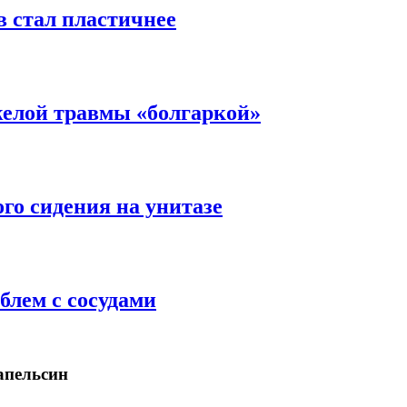
в стал пластичнее
желой травмы «болгаркой»
ого сидения на унитазе
блем с сосудами
апельсин