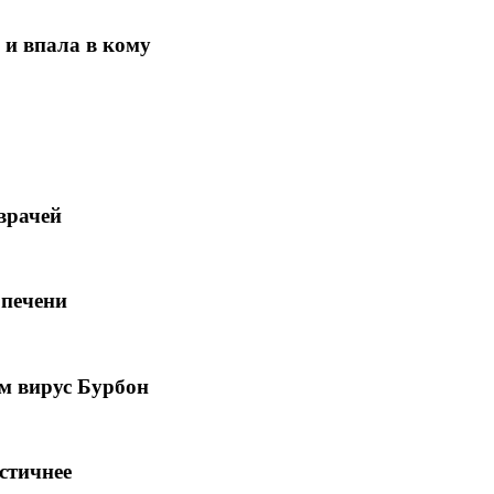
 и впала в кому
врачей
 печени
ам вирус Бурбон
стичнее