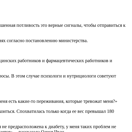
ышенная потливость это верные сигналы, чтобы отправиться к
иях согласно постановлению министерства.
инских работников и фармацевтических работников и
росы. В этом случае психологи и нутрициологи советуют
меня есть какие-то переживания, которые тревожат меня?»
коиться. Спохватилась только когда ее вес превышал 180
я не предрасположена к диабету, у меня таких проблем не
ется», – рассказала Олеся Чван.