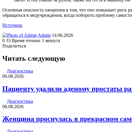
Основная опасность ожирения в том, что оно повышает риск р
обращаться в медучреждения, когда побороть проблему самосто
Источник
Send
Admin
14.06.2026
an
0
33
Время чтения: 1 минута
email
Поделиться
Facebook
Twitter
LinkedIn
Tumblr
Reddit
Вконтакте
Одноклассники
Skype
WhatsApp
Telegram
Viber
Line
Поделиться
Печатать
через
Читать следующую
электронную
почту
Диагностика
06.08.2026
Пациенту удалили аденому простаты ра
Диагностика
06.08.2026
Женщина проснулась в прекрасном само
Диагностика