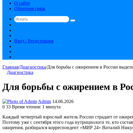
О сайте
Обратная связь
Искать
Switch
skin
Sidebar
Случайная
статья
Вход / Регистрация
RSS
vk.com
YouTube
Главная
/
Диагностика
/
Для борьбы с ожирением в России выдел
Диагностика
Для борьбы с ожирением в Ро
Send
Admin
14.06.2026
an
0
33
Время чтения: 1 минута
email
Каждый четвертый взрослый житель России страдает от ожире
Поэтому уже с сентября этого года нутрициологи те, кто со
ожирения, разбирался корреспондент «МИР 24» Виталий Нику