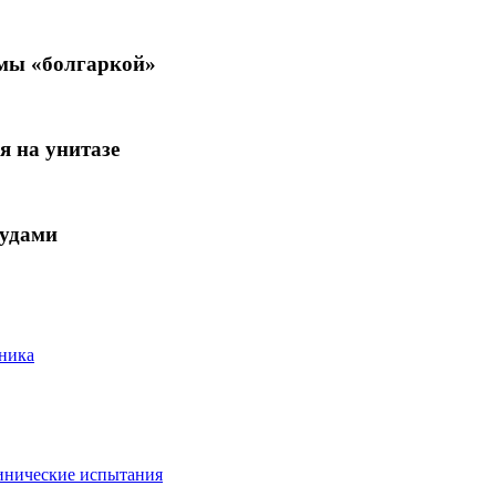
вмы «болгаркой»
я на унитазе
судами
чника
линические испытания