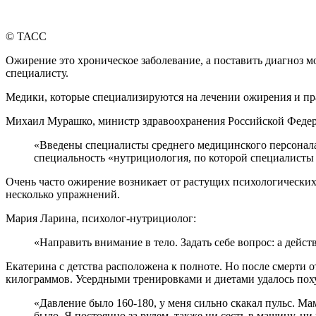
© ТАСС
Ожирение это хроническое заболевание, а поставить диагноз м
специалисту.
Медики, которые специализируются на лечении ожирения и пр
Михаил Мурашко, министр здравоохранения Российской Феде
«Введены специалисты среднего медицинского персонал
специальность «нутрициология, по которой специалисты
Очень часто ожирение возникает от растущих психологических
несколько упражнений.
Мария Ларина, психолог-нутрициолог:
«Направить внимание в тело. Задать себе вопрос: а дейст
Екатерина с детства расположена к полноте. Но после смерти о
килограммов. Усердными тренировками и диетами удалось похуд
«Давление было 160-180, у меня сильно скакал пульс. Мам
было. Я постоянно за рулем, также ни сесть в машину, ни