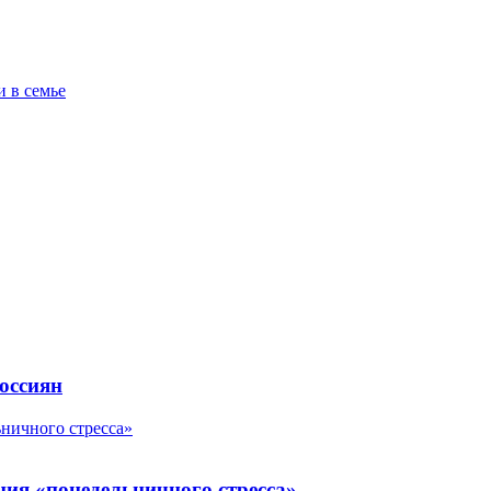
и в семье
оссиян
ьничного стресса»
ния «понедельничного стресса»