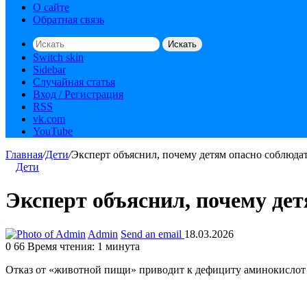
О сайте
Обратная связь
Искать
Switch skin
Sidebar
Случайная статья
Вход / Регистрация
RSS
vk.com
YouTube
Главная
/
Дети
/
Эксперт объяснил, почему детям опасно соблюдат
Дети
Эксперт объяснил, почему дет
Admin
Send an email
18.03.2026
0
66
Время чтения: 1 минута
Отказ от «животной пищи» приводит к дефициту аминокислот 