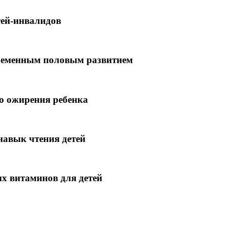
тей-инвалидов
временным половым развитием
го ожирения ребенка
навык чтения детей
х витаминов для детей