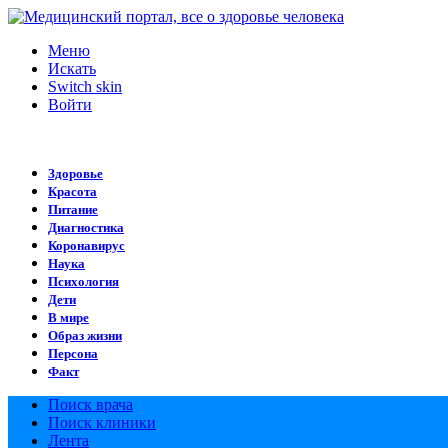
Меню
Искать
Switch skin
Войти
Здоровье
Красота
Питание
Диагностика
Коронавирус
Наука
Психология
Дети
В мире
Образ жизни
Персона
Факт
Поиск врача
Поиск клиники
Лента