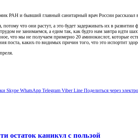
мик РАН и бывший главный санитарный врач России рассказал в
, потому что они растут, а это будет задерживать их в развитии
трудом не занимаемся, а едим так, как будто нам завтра идти ш
ное, что мы не получаем примерно 20 аминокислот, которые есть
ия поста, каких-то видимых причин того, что это испортит здор
преля.
ики
Skype
WhatsApp
Telegram
Viber
Line
Поделиться через электр
сти остаток каникул с пользой