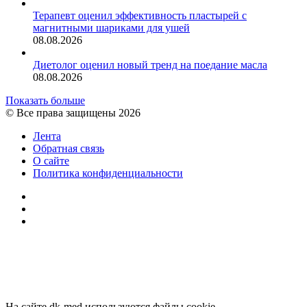
Терапевт оценил эффективность пластырей с
магнитными шариками для ушей
08.08.2026
Диетолог оценил новый тренд на поедание масла
08.08.2026
Показать больше
© Все права защищены 2026
Лента
Обратная связь
О сайте
Политика конфиденциальности
YouTube
vk.com
RSS
Facebook
Twitter
WhatsApp
Telegram
Кнопка
«Наверх»
На сайте dk-med используются файлы cookie