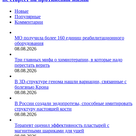
мозг
не
Новые
стареет
Популярные
на
Комментарии
протяжении
жизни
МО получила более 160 единиц реабилитационного
оборудования
08.08.2026
Три главных мифа о химиотерапии, в которые надо
перестать верить
08.08.2026
В 3D-структуре генома нашли вариации, связанные с
болезнью Крона
08.08.2026
В России создали эндопротезы, способные имитировать
структуру настоящей кости
08.08.2026
Терапевт оценил эффективность пластырей с
магнитными шариками для ушей