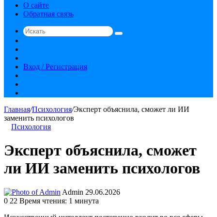
О сайте
Обратная связь
Искать
Switch
skin
Sidebar
Случайная
статья
Вход / Регистрация
RSS
vk.com
YouTube
Главная
/
Психология
/
Эксперт объяснила, сможет ли ИИ
заменить психологов
Психология
Эксперт объяснила, сможет
ли ИИ заменить психологов
Send
Admin
29.06.2026
an
0
22
Время чтения: 1 минута
email