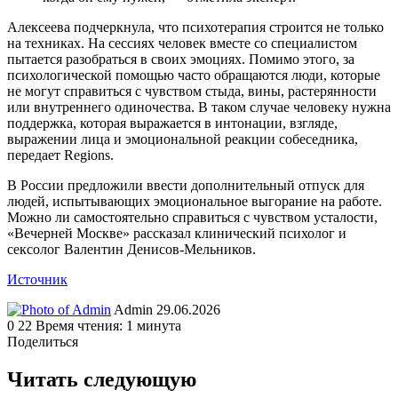
Алексеева подчеркнула, что психотерапия строится не только
на техниках. На сессиях человек вместе со специалистом
пытается разобраться в своих эмоциях. Помимо этого, за
психологической помощью часто обращаются люди, которые
не могут справиться с чувством стыда, вины, растерянности
или внутреннего одиночества. В таком случае человеку нужна
поддержка, которая выражается в интонации, взгляде,
выражении лица и эмоциональной реакции собеседника,
передает Regions.
В России предложили ввести дополнительный отпуск для
людей, испытывающих эмоциональное выгорание на работе.
Можно ли самостоятельно справиться с чувством усталости,
«Вечерней Москве» рассказал клинический психолог и
сексолог Валентин Денисов-Мельников.
Источник
Send
Admin
29.06.2026
an
0
22
Время чтения: 1 минута
email
Поделиться
Facebook
Twitter
LinkedIn
Tumblr
Reddit
Вконтакте
Одноклассники
Skype
WhatsApp
Telegram
Viber
Line
Поделиться
Печатать
через
Читать следующую
электронную