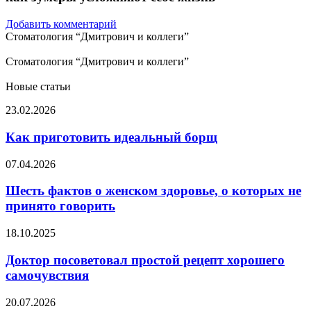
Добавить комментарий
Стоматология “Дмитрович и коллеги”
Стоматология “Дмитрович и коллеги”
Новые статьи
Как
23.02.2026
приготовить
идеальный
Как приготовить идеальный борщ
борщ
Шесть
07.04.2026
фактов
о
Шесть фактов о женском здоровье, о которых не
женском
принято говорить
здоровье,
о
Доктор
18.10.2025
которых
посоветовал
не
простой
Доктор посоветовал простой рецепт хорошего
принято
рецепт
самочувствия
говорить
хорошего
самочувствия
Психолог
20.07.2026