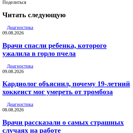
email
Поделиться
Facebook
Twitter
LinkedIn
Tumblr
Reddit
Вконтакте
Одноклассники
Skype
WhatsApp
Telegram
Viber
Line
Поделиться
Печатать
через
Читать следующую
электронную
почту
Диагностика
09.08.2026
Врачи спасли ребенка, которого
ужалила в горло пчела
Диагностика
09.08.2026
Кардиолог объяснил, почему 19-летний
хоккеист мог умереть от тромбоза
Диагностика
08.08.2026
Врачи рассказали о самых страшных
случаях на работе