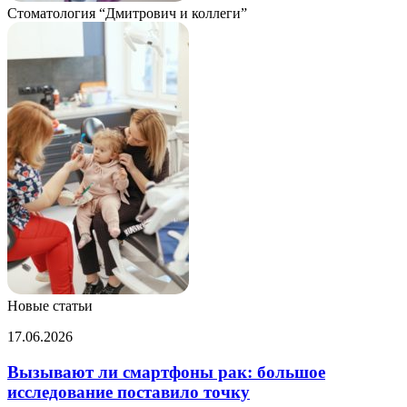
Стоматология “Дмитрович и коллеги”
Новые статьи
Вызывают
17.06.2026
ли
смартфоны
Вызывают ли смартфоны рак: большое
рак:
исследование поставило точку
большое