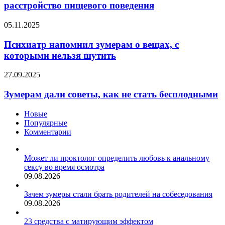
распознать
расстройство пищевого поведения
расстройство
пищевого
Психиатр
05.11.2025
поведения
напомнил
зумерам
Психиатр напомнил зумерам о вещах, с
о
которыми нельзя шутить
вещах,
с
Зумерам
27.09.2025
которыми
дали
нельзя
советы,
Зумерам дали советы, как не стать бесплодными
шутить
как
не
Новые
стать
Популярные
бесплодными
Комментарии
Может ли проктолог определить любовь к анальному
сексу во время осмотра
09.08.2026
Зачем зумеры стали брать родителей на собеседования
09.08.2026
23 средства с матирующим эффектом