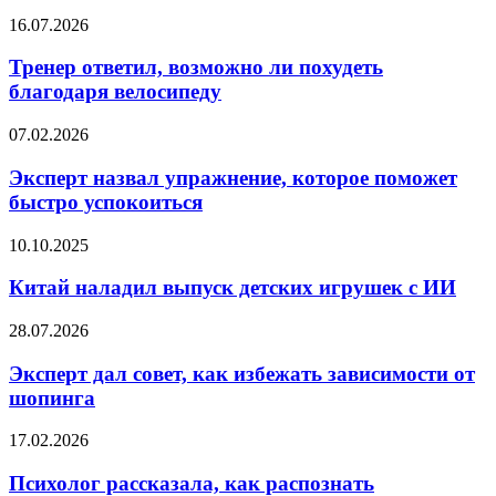
исследование
Тренер
16.07.2026
поставило
ответил,
точку
возможно
Тренер ответил, возможно ли похудеть
ли
благодаря велосипеду
похудеть
благодаря
Эксперт
07.02.2026
велосипеду
назвал
упражнение,
Эксперт назвал упражнение, которое поможет
которое
быстро успокоиться
поможет
быстро
Китай
10.10.2025
успокоиться
наладил
выпуск
Китай наладил выпуск детских игрушек с ИИ
детских
игрушек
Эксперт
28.07.2026
с
дал
ИИ
совет,
Эксперт дал совет, как избежать зависимости от
как
шопинга
избежать
зависимости
Психолог
17.02.2026
от
рассказала,
шопинга
как
Психолог рассказала, как распознать