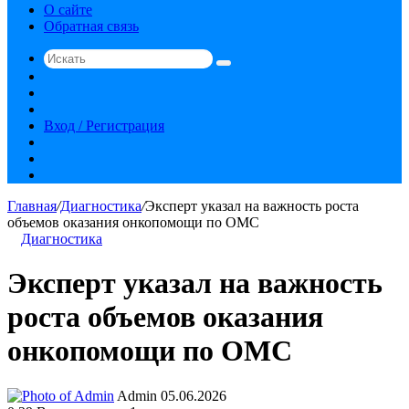
О сайте
Обратная связь
Искать
Switch
skin
Sidebar
Случайная
статья
Вход / Регистрация
RSS
vk.com
YouTube
Главная
/
Диагностика
/
Эксперт указал на важность роста
объемов оказания онкопомощи по ОМС
Диагностика
Эксперт указал на важность
роста объемов оказания
онкопомощи по ОМС
Send
Admin
05.06.2026