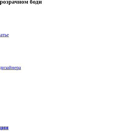
розрачном боди
атье
 дизайнера
щин