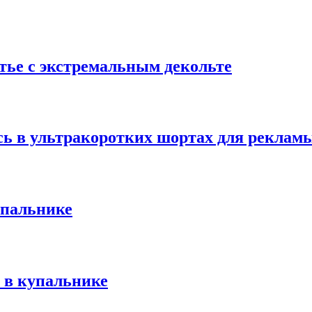
тье с экстремальным декольте
сь в ультракоротких шортах для реклам
упальнике
 в купальнике