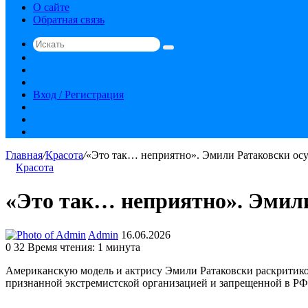
О сайте
Обратная связь
Искать
Switch
skin
Sidebar
Случайная
статья
Вход / Регистрация
RSS
vk.com
YouTube
Главная
/
Красота
/
«Это так… неприятно». Эмили Ратаковски осу
Красота
«Это так… неприятно». Эмили
Send
Admin
16.06.2026
an
0
32
Время чтения: 1 минута
email
Американскую модель и актрису Эмили Ратаковски раскритикова
признанной экстремистской организацией и запрещенной в РФ