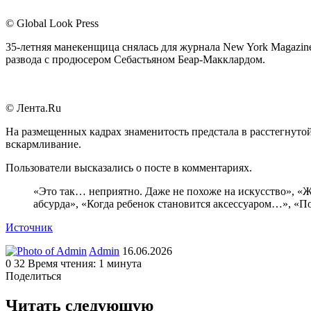
© Global Look Press
35-летняя манекенщица снялась для журнала New York Magazine 
развода с продюсером Себастьяном Беар-Макклардом.
© Лента.Ru
На размещенных кадрах знаменитость предстала в расстегнутой
вскармливание.
Пользователи высказались о посте в комментариях.
«Это так… неприятно. Даже не похоже на искусство», «Ж
абсурда», «Когда ребенок становится аксессуаром…», «П
Источник
Send
Admin
16.06.2026
an
0
32
Время чтения: 1 минута
email
Поделиться
Facebook
Twitter
LinkedIn
Tumblr
Reddit
Вконтакте
Одноклассники
Skype
WhatsApp
Telegram
Viber
Line
Поделиться
Печатать
через
Читать следующую