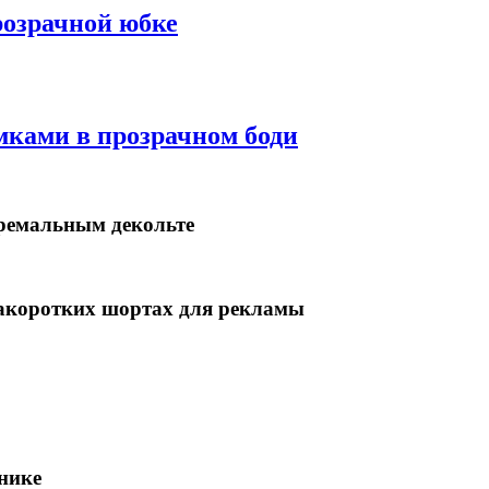
розрачной юбке
мками в прозрачном боди
тремальным декольте
ракоротких шортах для рекламы
нике