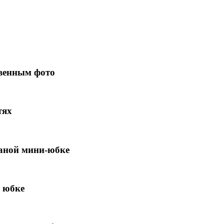
венным фото
тях
жаной мини-юбке
 юбке