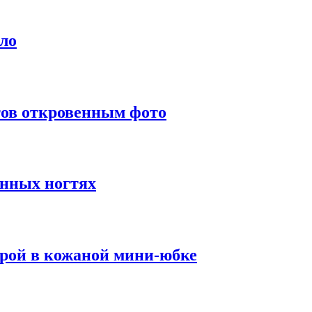
ело
тов откровенным фото
инных ногтях
урой в кожаной мини-юбке