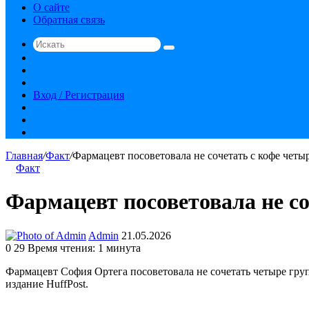
О сайте
Обратная связь
Искать
Switch
skin
Sidebar
Случайная
статья
Вход / Регистрация
RSS
vk.com
YouTube
Главная
/
Факт
/
Фармацевт посоветовала не сочетать с кофе четы
Факт
Фармацевт посоветовала не с
Send
Admin
21.05.2026
an
0
29
Время чтения: 1 минута
email
Фармацевт София Ортега посоветовала не сочетать четыре груп
издание HuffPost.