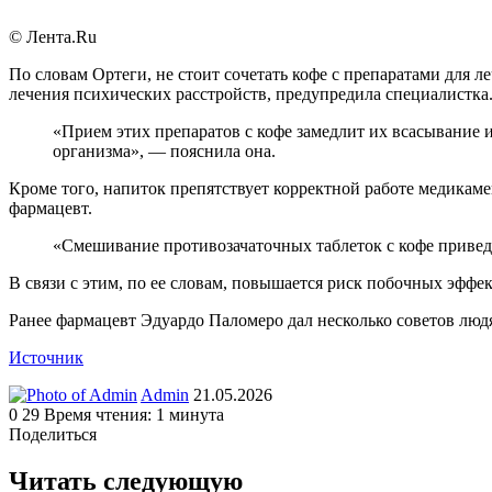
© Лента.Ru
По словам Ортеги, не стоит сочетать кофе с препаратами для 
лечения психических расстройств, предупредила специалистка
«Прием этих препаратов с кофе замедлит их всасывание 
организма», — пояснила она.
Кроме того, напиток препятствует корректной работе медикам
фармацевт.
«Смешивание противозачаточных таблеток с кофе приведет
В связи с этим, по ее словам, повышается риск побочных эффек
Ранее фармацевт Эдуардо Паломеро дал несколько советов людя
Источник
Send
Admin
21.05.2026
an
0
29
Время чтения: 1 минута
email
Поделиться
Facebook
Twitter
LinkedIn
Tumblr
Reddit
Вконтакте
Одноклассники
Skype
WhatsApp
Telegram
Viber
Line
Поделиться
Печатать
через
Читать следующую