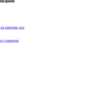
рекцией
ила прилив сил
ти старения