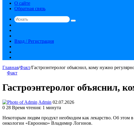
О сайте
Обратная связь
Искать
Switch
skin
Sidebar
Случайная
статья
Вход / Регистрация
RSS
vk.com
YouTube
Главная
/
Факт
/
Гастроэнтеролог объяснил, кому нужно регулярн
Факт
Гастроэнтеролог объяснил, к
Send
Admin
02.07.2026
an
0
28
Время чтения: 1 минута
email
Некоторым людям продукт необходим как лекарство. Об этом в
онкологии «Евроонко» Владимир Логинов.