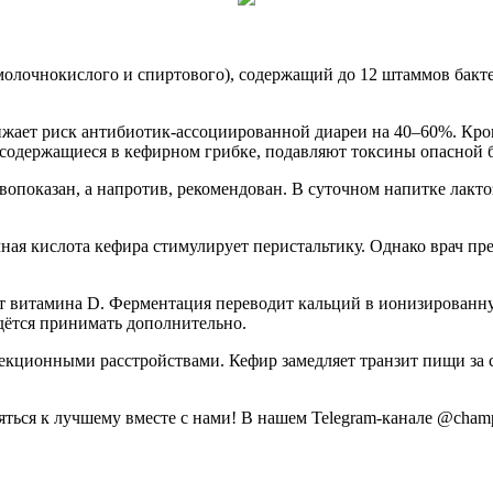
олочнокислого и спиртового), содержащий до 12 штаммов бакте
нижает риск антибиотик-ассоциированной диареи на 40–60%. Кр
ae, содержащиеся в кефирном грибке, подавляют токсины опасной 
опоказан, а напротив, рекомендован. В суточном напитке лакто
ная кислота кефира стимулирует перистальтику. Однако врач пре
т витамина D. Ферментация переводит кальций в ионизированну
дётся принимать дополнительно.
зекционными расстройствами. Кефир замедляет транзит пищи за 
ся к лучшему вместе с нами! В нашем Telegram-канале @champion