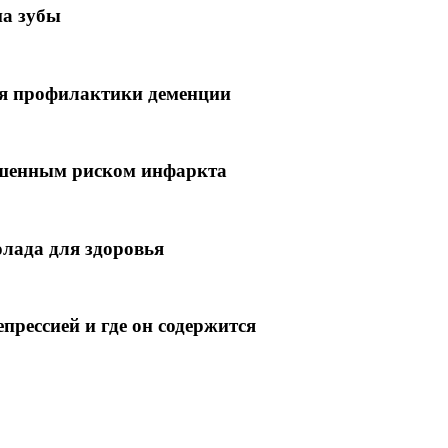
на зубы
ля профилактики деменции
ышенным риском инфаркта
олада для здоровья
прессией и где он содержится