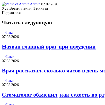
Send
Admin
02.07.2026
an
0
28
Время чтения: 1 минута
email
Поделиться
Facebook
Twitter
LinkedIn
Tumblr
Reddit
Вконтакте
Одноклассники
Skype
WhatsApp
Telegram
Viber
Line
Поделиться
Печатать
через
Читать следующую
электронную
почту
Факт
07.08.2026
Назван главный враг при похудении
Факт
07.08.2026
Врач рассказал, сколько часов в день 
Факт
07.08.2026
Стоматолог объяснил, как сухость во рт
Факт