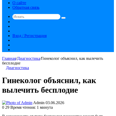
О сайте
Обратная связь
Искать
Switch
skin
Sidebar
Случайная
статья
Вход / Регистрация
RSS
vk.com
YouTube
Главная
/
Диагностика
/
Гинеколог объяснил, как вылечить
бесплодие
Диагностика
Гинеколог объяснил, как
вылечить бесплодие
Send
Admin
03.06.2026
an
0
29
Время чтения: 1 минута
email