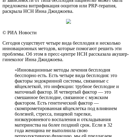
В зависимости от типа бесплодия пациентке может быть
предложена витрификация ооцитов или PRP-терапия,
раскрыла НСН Инна Джиджоева.
© РИА Новости
Сегодня существует четыре вида бесплодия и несколько
инновационных методов, которые помогают решить эти
проблемы. Об этом в пресс-центре НСН рассказала акушер-
гинеколог Инна Джиджоева.
«Инновационные методы лечения бесплодия
бесспорно есть. Есть четыре вида бесплодия: это
факторы эндокринной системы, связанные с
яйцеклеткой, это инфекции: трубное бесплодие и
маточный фактор. И четвертый фактор — это
смешанное бесплодие, связанное с мужским
фактором. Есть генетический фактор —
скомпрометированная яйцеклетка под влиянием
болезней, стресса, пищевой тарелки,
низкоуровневого воспаления и откладывания
материнства на более поздний срок. Если в 32
года женщина не выполнила свою
репродуктивную функцию, мы ей предлагаем