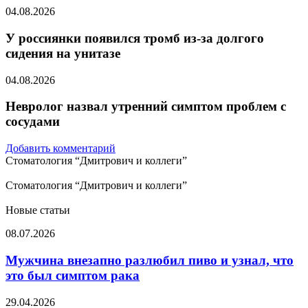
04.08.2026
У россиянки появился тромб из-за долгого
сидения на унитазе
04.08.2026
Невролог назвал утренний симптом проблем с
сосудами
Добавить комментарий
Стоматология “Дмитрович и коллеги”
Стоматология “Дмитрович и коллеги”
Новые статьи
Мужчина
08.07.2026
внезапно
разлюбил
Мужчина внезапно разлюбил пиво и узнал, что
пиво
это был симптом рака
и
узнал,
Дочь
29.04.2026
что