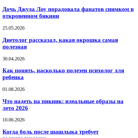
Джуда
это
Лоу
Дочь Джуда Лоу порадовала фанатов снимком в
был
порадовала
откровенном бикини
симптом
фанатов
рака
снимком
Диетолог
25.05.2026
в
рассказал,
откровенном
какая
Диетолог рассказал, какая окрошка самая
бикини
окрошка
полезная
самая
полезная
Как
30.04.2026
понять,
насколько
Как понять, насколько полезен психолог для
полезен
ребенка
психолог
для
Что
01.08.2026
ребенка
надеть
на
Что надеть на пикник: идеальные образы на
пикник:
лето 2026
идеальные
образы
Когда
10.06.2026
на
боль
лето
после
Когда боль после шашлыка требует
2026
шашлыка