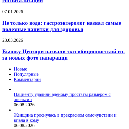
госпитализации
требует
госпитализации
Не
07.01.2026
только
вода:
Не только вода: гастроэнтеролог назвал самые
гастроэнтеролог
полезные напитки для здоровья
назвал
самые
Бьянку
23.03.2026
полезные
Цензори
напитки
назвали
Бьянку Цензори назвали эксгибиционисткой из-
для
эксгибиционисткой
за новых фото папарацци
здоровья
из-
за
Новые
новых
Популярные
фото
Комментарии
папарацци
Пациенту удалили аденому простаты размером с
апельсин
06.08.2026
Женщина проснулась в прекрасном самочувствии и
впала в кому
06.08.2026