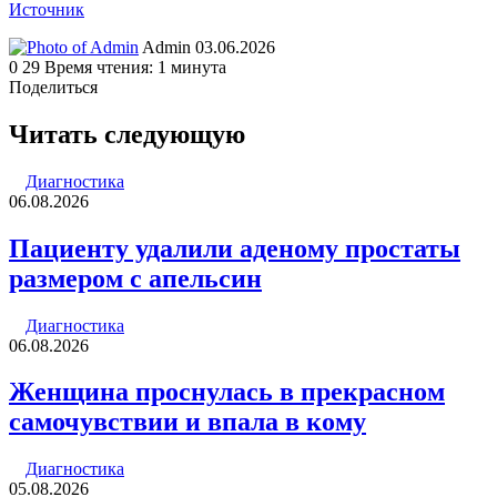
Источник
Send
Admin
03.06.2026
an
0
29
Время чтения: 1 минута
email
Поделиться
Facebook
Twitter
LinkedIn
Tumblr
Reddit
Вконтакте
Одноклассники
Skype
WhatsApp
Telegram
Viber
Line
Поделиться
Печатать
через
Читать следующую
электронную
почту
Диагностика
06.08.2026
Пациенту удалили аденому простаты
размером с апельсин
Диагностика
06.08.2026
Женщина проснулась в прекрасном
самочувствии и впала в кому
Диагностика
05.08.2026