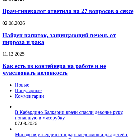
цветения
гинеколог
трав
ответила
Врач-гинеколог ответила на 27 вопросов о сексе
на
27
Найден
02.08.2026
вопросов
напиток,
о
защищающий
Найден напиток, защищающий печень от
сексе
печень
цирроза и рака
от
цирроза
Как
11.12.2025
и
есть
рака
из
Как есть из контейнера на работе и не
контейнера
чувствовать неловкость
на
работе
Новые
и
Популярные
не
Комментарии
чувствовать
неловкость
В Кабардино-Балкарии врачи спасли девочке руку,
попавшую в мясорубку
07.08.2026
Минздрав утвердил стандарт медпомощи для детей с