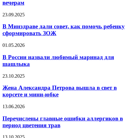
миф
вечерам
о
вреде
В
23.09.2025
еды
Минздраве
по
дали
В Минздраве дали совет, как помочь ребенку
вечерам
совет,
сформировать ЗОЖ
как
помочь
В
01.05.2026
ребенку
России
сформировать
назвали
В России назвали любимый маринад для
ЗОЖ
любимый
шашлыка
маринад
для
Жена
23.10.2025
шашлыка
Александра
Петрова
Жена Александра Петрова вышла в свет в
вышла
корсете и мини-юбке
в
свет
Перечислены
13.06.2026
в
главные
корсете
ошибки
Перечислены главные ошибки аллергиков в
и
аллергиков
период цветения трав
мини-
в
юбке
период
Врач-
13.10.2025