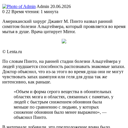
Send
Admin
20.06.2026
an
0
22
Время чтения: 1 минута
email
Американский хирург Джаянт М. Пинто назвал ранний
симптом болезни Альцгеймера, который проявляется во время
мытья в душе. Врача цитирует Mirror.
© Lenta.ru
По словам Пинто, на ранней стадии болезни Альцгеймера у
людей ухудшается способность распознавать знакомые запахи.
Доктор объяснил, что из-за этого во время душа они не могут
чувствовать запах шампуня или геля для душа так же
интенсивно, как раньше.
«Объем и форма серого вещества в обонятельных
областях мозга и областях, связанных с памятью, у
людей с быстрым снижением обоняния была
меньше по сравнению с людьми, у которых
снижение обоняния было менее выражено», —
объяснил Пинто.
В материале добавили, что предположение врача было