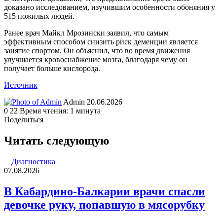
доказано исследованием, изучившим особенности обоняния у
515 пожилых людей.
Ранее врач Майкл Мрозински заявил, что самым
эффективным способом снизить риск деменции является
занятие спортом. Он объяснил, что во время движения
улучшается кровоснабжение мозга, благодаря чему он
получает больше кислорода.
Источник
Send
Admin
20.06.2026
an
0
22
Время чтения: 1 минута
email
Поделиться
Facebook
Twitter
LinkedIn
Tumblr
Reddit
Вконтакте
Одноклассники
Skype
WhatsApp
Telegram
Viber
Line
Поделиться
Печатать
через
Читать следующую
электронную
почту
Диагностика
07.08.2026
В Кабардино-Балкарии врачи спасли
девочке руку, попавшую в мясорубку