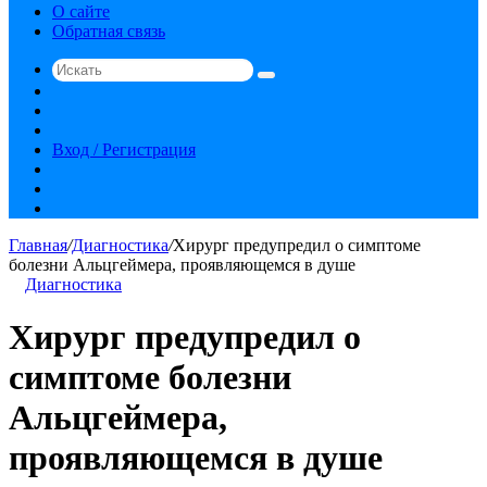
О сайте
Обратная связь
Искать
Switch
skin
Sidebar
Случайная
статья
Вход / Регистрация
RSS
vk.com
YouTube
Главная
/
Диагностика
/
Хирург предупредил о симптоме
болезни Альцгеймера, проявляющемся в душе
Диагностика
Хирург предупредил о
симптоме болезни
Альцгеймера,
проявляющемся в душе