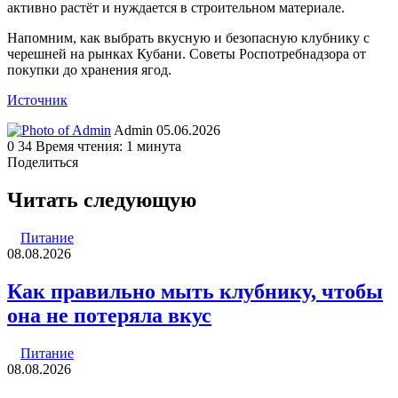
активно растёт и нуждается в строительном материале.
Напомним, как выбрать вкусную и безопасную клубнику с
черешней на рынках Кубани. Советы Роспотребнадзора от
покупки до хранения ягод.
Источник
Send
Admin
05.06.2026
an
0
34
Время чтения: 1 минута
email
Поделиться
Facebook
Twitter
LinkedIn
Tumblr
Reddit
Вконтакте
Одноклассники
Skype
WhatsApp
Telegram
Viber
Line
Поделиться
Печатать
через
Читать следующую
электронную
почту
Питание
08.08.2026
Как правильно мыть клубнику, чтобы
она не потеряла вкус
Питание
08.08.2026