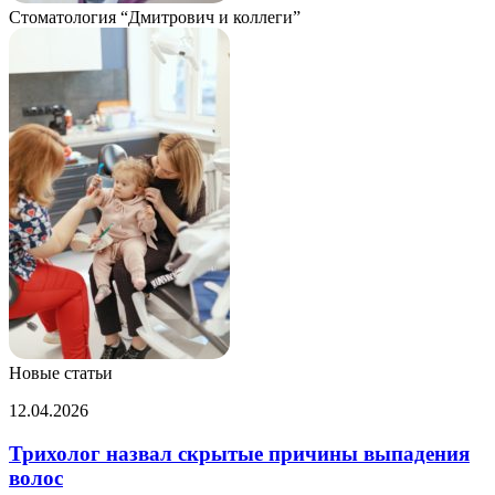
Стоматология “Дмитрович и коллеги”
Новые статьи
Трихолог
12.04.2026
назвал
скрытые
Трихолог назвал скрытые причины выпадения
причины
волос
выпадения