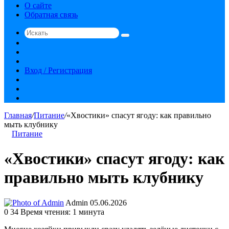
О сайте
Обратная связь
Искать
Switch
skin
Sidebar
Случайная
статья
Вход / Регистрация
RSS
vk.com
YouTube
Главная
/
Питание
/
«Хвостики» спасут ягоду: как правильно
мыть клубнику
Питание
«Хвостики» спасут ягоду: как
правильно мыть клубнику
Send
Admin
05.06.2026
an
0
34
Время чтения: 1 минута
email