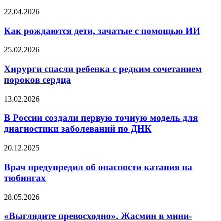
волос
Как
22.04.2026
рождаются
дети,
Как рождаются дети, зачатые с помощью ИИ
зачатые
с
Хирурги
25.02.2026
помощью
спасли
ИИ
ребенка
Хирурги спасли ребенка с редким сочетанием
с
пороков сердца
редким
сочетанием
В
13.02.2026
пороков
России
сердца
создали
В России создали первую точную модель для
первую
диагностики заболеваний по ДНК
точную
модель
Врач
20.12.2025
для
предупредил
диагностики
об
Врач предупредил об опасности катания на
заболеваний
опасности
тюбингах
по
катания
ДНК
на
«Выглядите
28.05.2026
тюбингах
превосходно».
Жасмин
«Выглядите превосходно». Жасмин в мини-