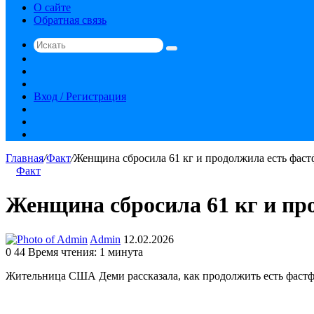
О сайте
Обратная связь
Искать
Switch
skin
Sidebar
Случайная
статья
Вход / Регистрация
RSS
vk.com
YouTube
Главная
/
Факт
/
Женщина сбросила 61 кг и продолжила есть фаст
Факт
Женщина сбросила 61 кг и пр
Send
Admin
12.02.2026
an
0
44
Время чтения: 1 минута
email
Жительница США Деми рассказала, как продолжить есть фастфу