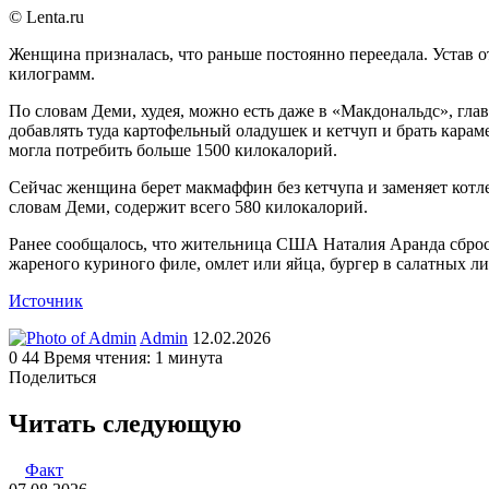
© Lenta.ru
Женщина призналась, что раньше постоянно переедала. Устав о
килограмм.
По словам Деми, худея, можно есть даже в «Макдональдс», гл
добавлять туда картофельный оладушек и кетчуп и брать кара
могла потребить больше 1500 килокалорий.
Сейчас женщина берет макмаффин без кетчупа и заменяет котле
словам Деми, содержит всего 580 килокалорий.
Ранее сообщалось, что жительница США Наталия Аранда сброс
жареного куриного филе, омлет или яйца, бургер в салатных ли
Источник
Send
Admin
12.02.2026
an
0
44
Время чтения: 1 минута
email
Поделиться
Facebook
Twitter
LinkedIn
Tumblr
Reddit
Вконтакте
Одноклассники
Skype
WhatsApp
Telegram
Viber
Line
Поделиться
Печатать
через
Читать следующую
электронную
почту
Факт