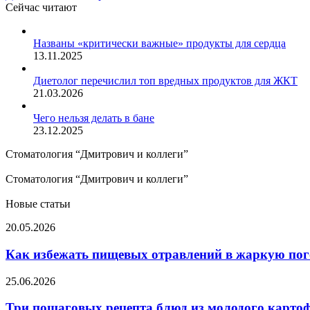
Сейчас читают
Закрыть
Названы «критически важные» продукты для сердца
13.11.2025
Диетолог перечислил топ вредных продуктов для ЖКТ
21.03.2026
Чего нельзя делать в бане
23.12.2025
Стоматология “Дмитрович и коллеги”
Стоматология “Дмитрович и коллеги”
Новые статьи
Как
20.05.2026
избежать
пищевых
Как избежать пищевых отравлений в жаркую пог
отравлений
в
Три
25.06.2026
жаркую
пошаговых
погоду
рецепта
Три пошаговых рецепта блюд из молодого карто