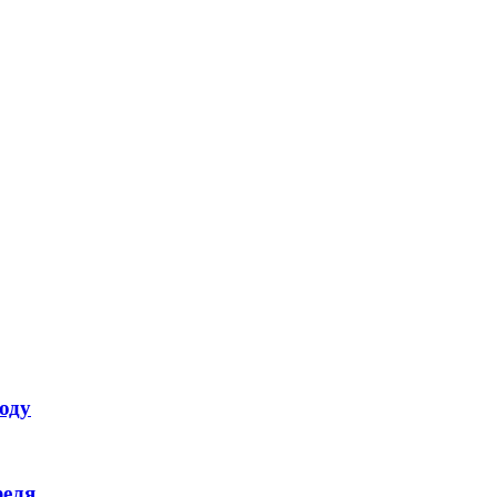
оду
феля