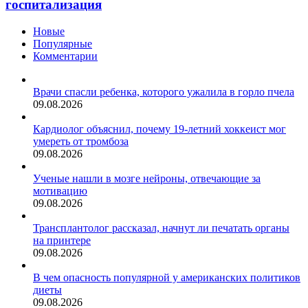
госпитализация
и
операций
найти
больше
для
Новые
не
него
Популярные
нужна
время
Комментарии
госпитализация
Врачи спасли ребенка, которого ужалила в горло пчела
09.08.2026
Кардиолог объяснил, почему 19-летний хоккеист мог
умереть от тромбоза
09.08.2026
Ученые нашли в мозге нейроны, отвечающие за
мотивацию
09.08.2026
Трансплантолог рассказал, начнут ли печатать органы
на принтере
09.08.2026
В чем опасность популярной у американских политиков
диеты
09.08.2026