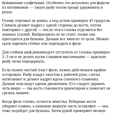
бумажными салфетками. Особенно это актуально для форели
из питомников — такую рыбу потом проще удерживать в
руках.
Голову отрезают не ровно, а под углом примерно 45 градусов.
Сначала делают надрез с одной стороны до кости, потом
повторяют с другой — после этого голова отделяется без
лишних усилий. Выбрасывать ее не стоит: позже она
пригодится для бульона. Дальше все зависит от цели. Можно
сразу нарезать стейки или переходить к филе.
Для стейков шеф рекомендует отступить от головы примерно
2–3 см и не делать куски слишком массивными — красную
рыбу легко передержать.
Если нужен чистый пласт филе, нужно действовать крайне
осторожно. Рыбу кладут хвостом к рабочей руке, слегка
натягивают и делают надрез вдоль спинного плавника.
Дальше нож ведут одним движением. Его следует держать
чуть вверх — так кость становится ориентиром и помогает не
срезать лишнее.
Когда филе готово, остается зачистка. Реберные кости
убирают плавно, а нижнюю жирную часть оставляют — она
тоже подойдет для бульона. Затем рукой проверяют мелкие