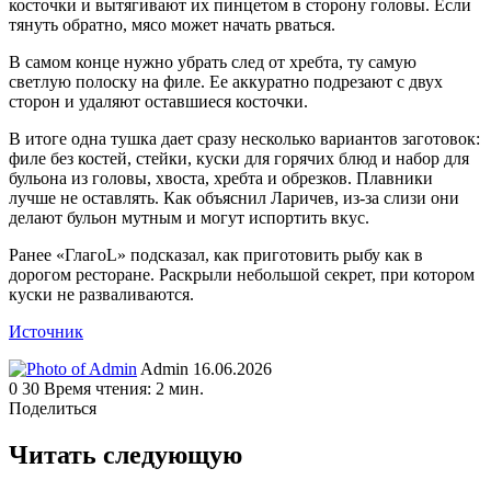
косточки и вытягивают их пинцетом в сторону головы. Если
тянуть обратно, мясо может начать рваться.
В самом конце нужно убрать след от хребта, ту самую
светлую полоску на филе. Ее аккуратно подрезают с двух
сторон и удаляют оставшиеся косточки.
В итоге одна тушка дает сразу несколько вариантов заготовок:
филе без костей, стейки, куски для горячих блюд и набор для
бульона из головы, хвоста, хребта и обрезков. Плавники
лучше не оставлять. Как объяснил Ларичев, из-за слизи они
делают бульон мутным и могут испортить вкус.
Ранее «ГлагоL» подсказал, как приготовить рыбу как в
дорогом ресторане. Раскрыли небольшой секрет, при котором
куски не разваливаются.
Источник
Send
Admin
16.06.2026
an
0
30
Время чтения: 2 мин.
email
Поделиться
Facebook
Twitter
LinkedIn
Tumblr
Reddit
Вконтакте
Одноклассники
Skype
WhatsApp
Telegram
Viber
Line
Поделиться
Печатать
через
Читать следующую
электронную
почту