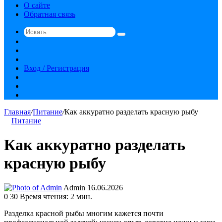
О сайте
Обратная связь
Искать
Switch
skin
Sidebar
Случайная
статья
Вход / Регистрация
RSS
vk.com
YouTube
Главная
/
Питание
/
Как аккуратно разделать красную рыбу
Питание
Как аккуратно разделать
красную рыбу
Send
Admin
16.06.2026
an
0
30
Время чтения: 2 мин.
email
Разделка красной рыбы многим кажется почти