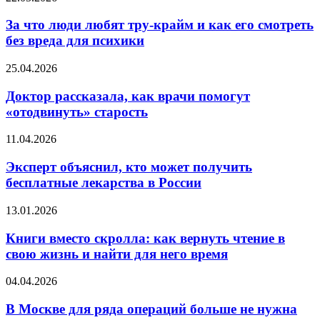
несправедливо
что
забыли
люди
За что люди любят тру-крайм и как его смотреть
любят
без вреда для психики
тру-
крайм
Доктор
25.04.2026
и
рассказала,
как
как
Доктор рассказала, как врачи помогут
его
врачи
«отодвинуть» старость
смотреть
помогут
без
«отодвинуть»
вреда
Эксперт
11.04.2026
старость
для
объяснил,
психики
кто
Эксперт объяснил, кто может получить
может
бесплатные лекарства в России
получить
бесплатные
Книги
13.01.2026
лекарства
вместо
в
скролла:
Книги вместо скролла: как вернуть чтение в
России
как
свою жизнь и найти для него время
вернуть
чтение
В
04.04.2026
в
Москве
свою
для
В Москве для ряда операций больше не нужна
жизнь
ряда