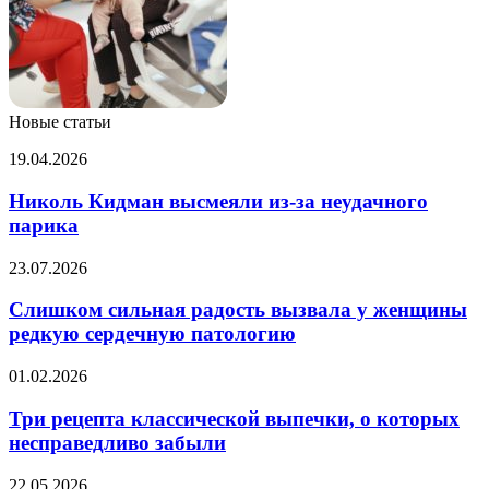
Новые статьи
Николь
19.04.2026
Кидман
высмеяли
Николь Кидман высмеяли из-за неудачного
из-
парика
за
неудачного
Слишком
23.07.2026
парика
сильная
радость
Слишком сильная радость вызвала у женщины
вызвала
редкую сердечную патологию
у
женщины
Три
01.02.2026
редкую
рецепта
сердечную
классической
Три рецепта классической выпечки, о которых
патологию
выпечки,
несправедливо забыли
о
которых
За
22.05.2026