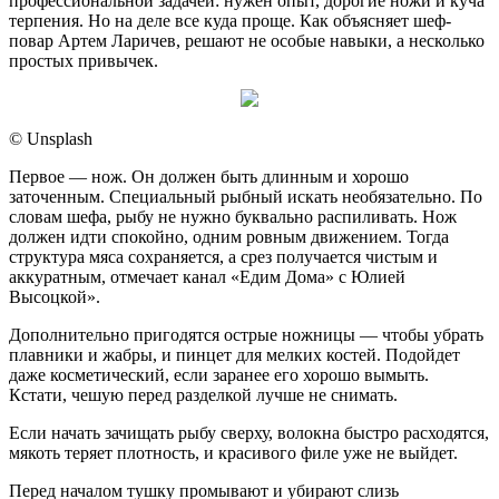
профессиональной задачей: нужен опыт, дорогие ножи и куча
терпения. Но на деле все куда проще. Как объясняет шеф-
повар Артем Ларичев, решают не особые навыки, а несколько
простых привычек.
© Unsplash
Первое — нож. Он должен быть длинным и хорошо
заточенным. Специальный рыбный искать необязательно. По
словам шефа, рыбу не нужно буквально распиливать. Нож
должен идти спокойно, одним ровным движением. Тогда
структура мяса сохраняется, а срез получается чистым и
аккуратным, отмечает канал «Едим Дома» с Юлией
Высоцкой».
Дополнительно пригодятся острые ножницы — чтобы убрать
плавники и жабры, и пинцет для мелких костей. Подойдет
даже косметический, если заранее его хорошо вымыть.
Кстати, чешую перед разделкой лучше не снимать.
Если начать зачищать рыбу сверху, волокна быстро расходятся,
мякоть теряет плотность, и красивого филе уже не выйдет.
Перед началом тушку промывают и убирают слизь