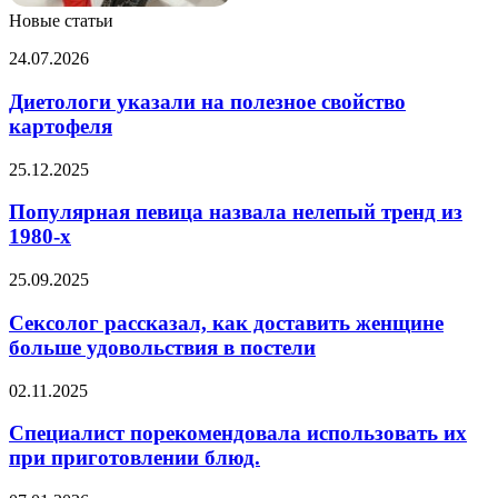
Новые статьи
Диетологи
24.07.2026
указали
на
Диетологи указали на полезное свойство
полезное
картофеля
свойство
картофеля
Популярная
25.12.2025
певица
назвала
Популярная певица назвала нелепый тренд из
нелепый
1980-х
тренд
из
Сексолог
25.09.2025
1980-
рассказал,
х
как
Сексолог рассказал, как доставить женщине
доставить
больше удовольствия в постели
женщине
больше
Специалист
02.11.2025
удовольствия
порекомендовала
в
использовать
Специалист порекомендовала использовать их
постели
их
при приготовлении блюд.
при
приготовлении