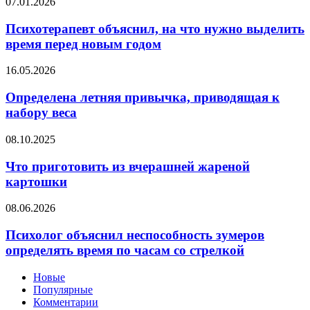
Психотерапевт
07.01.2026
блюд.
объяснил,
на
Психотерапевт объяснил, на что нужно выделить
что
время перед новым годом
нужно
выделить
Определена
16.05.2026
время
летняя
перед
привычка,
Определена летняя привычка, приводящая к
новым
приводящая
набору веса
годом
к
набору
Что
08.10.2025
веса
приготовить
из
Что приготовить из вчерашней жареной
вчерашней
картошки
жареной
картошки
Психолог
08.06.2026
объяснил
неспособность
Психолог объяснил неспособность зумеров
зумеров
определять время по часам со стрелкой
определять
время
Новые
по
Популярные
часам
Комментарии
со