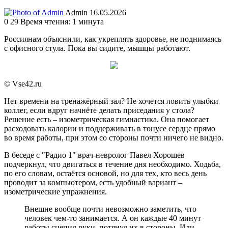
Send
Admin
16.05.2026
an
0
29
Время чтения: 1 минута
email
Россиянам объяснили, как укреплять здоровье, не поднимаясь
с офисного стула. Пока вы сидите, мышцы работают.
© Vse42.ru
Нет времени на тренажёрный зал? Не хочется ловить улыбки
коллег, если вдруг начнёте делать приседания у стола?
Решение есть – изометрическая гимнастика. Она помогает
расходовать калории и поддерживать в тонусе сердце прямо
во время работы, при этом со стороны почти ничего не видно.
В беседе с "Радио 1" врач-невролог Павел Хорошев
подчеркнул, что двигаться в течение дня необходимо. Ходьба,
по его словам, остаётся основой, но для тех, кто весь день
проводит за компьютером, есть удобный вариант –
изометрические упражнения.
Внешне вообще почти невозможно заметить, что
человек чем-то занимается. А он каждые 40 минут
работы сцепил руки, потянул их в стороны. Или