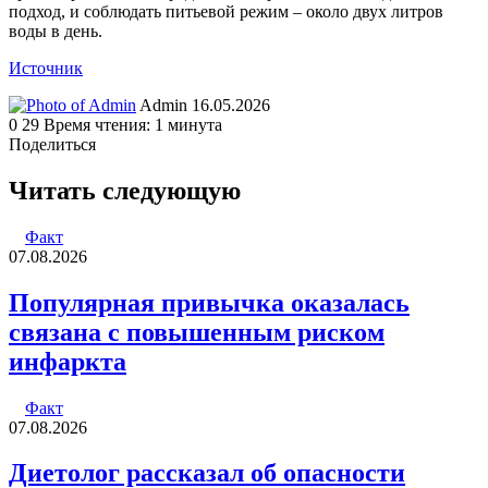
подход, и соблюдать питьевой режим – около двух литров
воды в день.
Источник
Send
Admin
16.05.2026
an
0
29
Время чтения: 1 минута
email
Поделиться
Facebook
Twitter
LinkedIn
Tumblr
Reddit
Вконтакте
Одноклассники
Skype
WhatsApp
Telegram
Viber
Line
Поделиться
Печатать
через
Читать следующую
электронную
почту
Факт
07.08.2026
Популярная привычка оказалась
связана с повышенным риском
инфаркта
Факт
07.08.2026
Диетолог рассказал об опасности