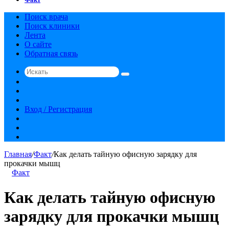
Поиск врача
Поиск клиники
Лента
О сайте
Обратная связь
Искать
Switch
skin
Sidebar
Случайная
статья
Вход / Регистрация
RSS
vk.com
YouTube
Главная
/
Факт
/
Как делать тайную офисную зарядку для
прокачки мышц
Факт
Как делать тайную офисную
зарядку для прокачки мышц