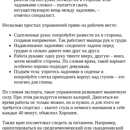
ладошками сложил – пытается сжать
несуществующую вещь между ладонями, –
отметил специалист.
Несколько простых упражнений прямо на рабочем месте:
Сцепленные руки: попробуйте развести их в стороны,
создавая напряжение. Так работают мышцы рук и груди.
Надавливание ладонями: соедините ладони перед
грудью и сильно давите ими друг на друга.
Работа руками: одну руку тяните вверх, другую – вниз,
затем меняйте стороны. По словам врача, такой вариант
особенно хорошо подходит девушкам.
Подъём тела: упритесь ладонями в сиденье и
попробуйте слегка приподнять корпус над стулом – это
полезно для спины.
По словам эксперта, такие упражнения развивают мышечную
силу. При этом расходуется немало калорий. Двигаться во
время работы не только можно, но и нужно, и для этого не
требуется спортзал – хватит стула и немного внимания к себе
каждые 40 минут, объяснил Хорошев.
Также врач посоветовал следить за питанием. Например,
ориентироваться на средиземноморский или скандинавский