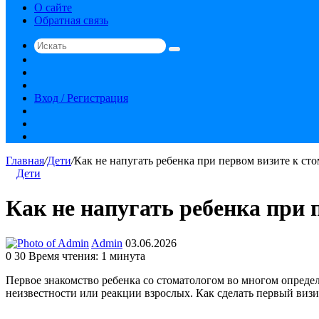
О сайте
Обратная связь
Искать
Switch
skin
Sidebar
Случайная
статья
Вход / Регистрация
RSS
vk.com
YouTube
Главная
/
Дети
/
Как не напугать ребенка при первом визите к ст
Дети
Как не напугать ребенка при 
Send
Admin
03.06.2026
an
0
30
Время чтения: 1 минута
email
Первое знакомство ребенка со стоматологом во многом определя
неизвестности или реакции взрослых. Как сделать первый визи