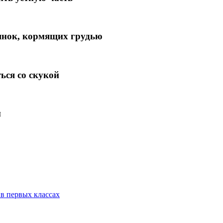
иянок, кормящих грудью
ься со скукой
м
в первых классах