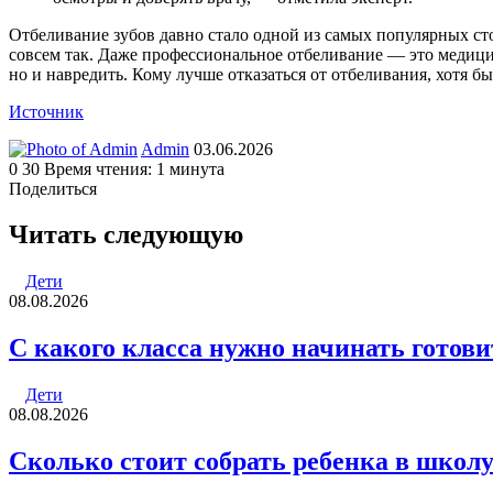
Отбеливание зубов давно стало одной из самых популярных сто
совсем так. Даже профессиональное отбеливание — это медицин
но и навредить. Кому лучше отказаться от отбеливания, хотя 
Источник
Send
Admin
03.06.2026
an
0
30
Время чтения: 1 минута
email
Поделиться
Facebook
Twitter
LinkedIn
Tumblr
Reddit
Вконтакте
Одноклассники
Skype
WhatsApp
Telegram
Viber
Line
Поделиться
Печатать
через
Читать следующую
электронную
почту
Дети
08.08.2026
С какого класса нужно начинать готови
Дети
08.08.2026
Cколько стоит собрать ребенка в школу 