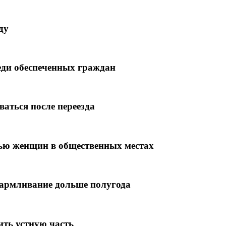
ду
еди обеспеченных граждан
аться после переезда
дью женщин в общественных местах
кармливание дольше полугода
ить устную часть