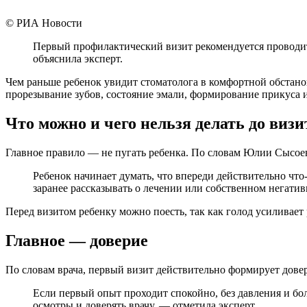
© РИА Новости
Первый профилактический визит рекомендуется проводить
объяснила эксперт.
Чем раньше ребенок увидит стоматолога в комфортной обстанов
прорезывание зубов, состояние эмали, формирование прикуса и
Что можно и чего нельзя делать до визи
Главное правило — не пугать ребенка. По словам Юлии Сысоев
Ребенок начинает думать, что впереди действительно чт
заранее рассказывать о лечении или собственном негати
Перед визитом ребенку можно поесть, так как голод усиливает
Главное — доверие
По словам врача, первый визит действительно формирует довер
Если первый опыт проходит спокойно, без давления и бо
осмотры и доверять врачу, — отметила эксперт.