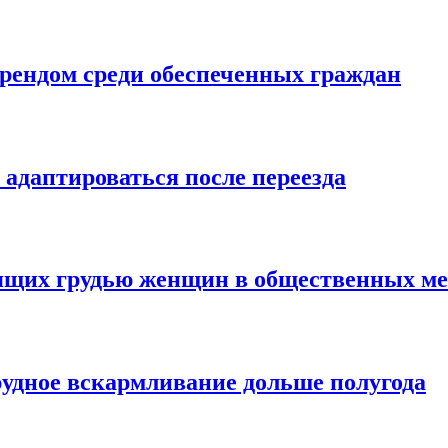
трендом среди обеспеченных граждан
 адаптироваться после переезда
мящих грудью женщин в общественных ме
рудное вскармливание дольше полугода