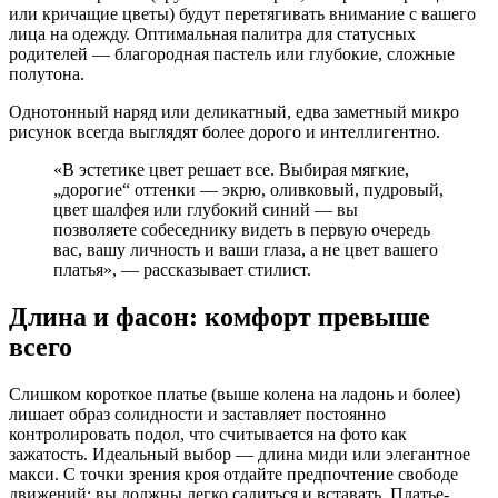
или кричащие цветы) будут перетягивать внимание с вашего
лица на одежду. Оптимальная палитра для статусных
родителей — благородная пастель или глубокие, сложные
полутона.
Однотонный наряд или деликатный, едва заметный микро
рисунок всегда выглядят более дорого и интеллигентно.
«В эстетике цвет решает все. Выбирая мягкие,
„дорогие“ оттенки — экрю, оливковый, пудровый,
цвет шалфея или глубокий синий — вы
позволяете собеседнику видеть в первую очередь
вас, вашу личность и ваши глаза, а не цвет вашего
платья», — рассказывает стилист.
Длина и фасон: комфорт превыше
всего
Слишком короткое платье (выше колена на ладонь и более)
лишает образ солидности и заставляет постоянно
контролировать подол, что считывается на фото как
зажатость. Идеальный выбор — длина миди или элегантное
макси. С точки зрения кроя отдайте предпочтение свободе
движений: вы должны легко садиться и вставать. Платье-