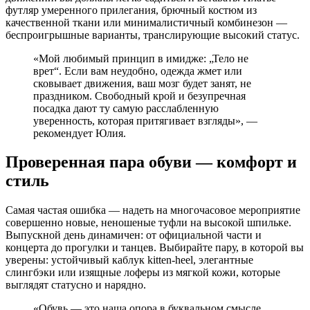
футляр умеренного прилегания, брючный костюм из
качественной ткани или минималистичный комбинезон —
беспроигрышные варианты, транслирующие высокий статус.
«Мой любимый принцип в имидже: „Тело не
врет“. Если вам неудобно, одежда жмет или
сковывает движения, ваш мозг будет занят, не
праздником. Свободный крой и безупречная
посадка дают ту самую расслабленную
уверенность, которая притягивает взгляды», —
рекомендует Юлия.
Проверенная пара обуви — комфорт и
стиль
Самая частая ошибка — надеть на многочасовое мероприятие
совершенно новые, неношеные туфли на высокой шпильке.
Выпускной день динамичен: от официальной части и
концерта до прогулки и танцев. Выбирайте пару, в которой вы
уверены: устойчивый каблук kitten-heel, элегантные
слингбэки или изящные лоферы из мягкой кожи, которые
выглядят статусно и нарядно.
«Обувь — это наша опора в буквальном смысле.