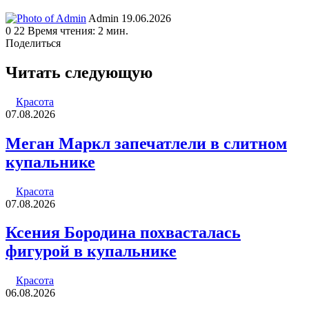
Send
Admin
19.06.2026
an
0
22
Время чтения: 2 мин.
email
Поделиться
Facebook
Twitter
LinkedIn
Tumblr
Reddit
Вконтакте
Одноклассники
Skype
WhatsApp
Telegram
Viber
Line
Поделиться
Печатать
через
Читать следующую
электронную
почту
Красота
07.08.2026
Меган Маркл запечатлели в слитном
купальнике
Красота
07.08.2026
Ксения Бородина похвасталась
фигурой в купальнике
Красота
06.08.2026