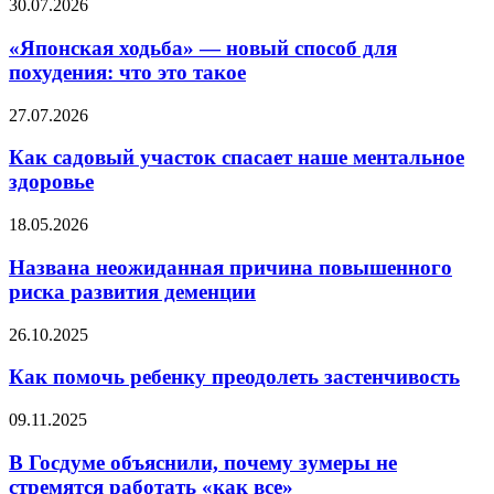
«Японская
30.07.2026
ходьба»
—
«Японская ходьба» — новый способ для
новый
похудения: что это такое
способ
для
Как
27.07.2026
похудения:
садовый
что
участок
Как садовый участок спасает наше ментальное
это
спасает
здоровье
такое
наше
ментальное
Названа
18.05.2026
здоровье
неожиданная
причина
Названа неожиданная причина повышенного
повышенного
риска развития деменции
риска
развития
Как
26.10.2025
деменции
помочь
ребенку
Как помочь ребенку преодолеть застенчивость
преодолеть
застенчивость
В
09.11.2025
Госдуме
объяснили,
В Госдуме объяснили, почему зумеры не
почему
стремятся работать «как все»