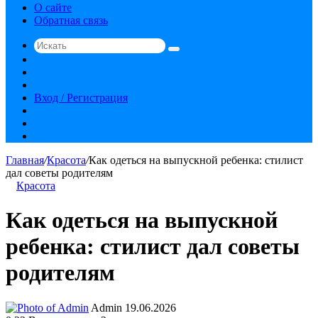
О сайте
Обратная связь
Искать
Switch
skin
Sidebar
Случайная
статья
Вход / Регистрация
RSS
vk.com
YouTube
Главная
/
Красота
/
Как одеться на выпускной ребенка: стилист
дал советы родителям
Красота
Как одеться на выпускной
ребенка: стилист дал советы
родителям
Send
Admin
19.06.2026