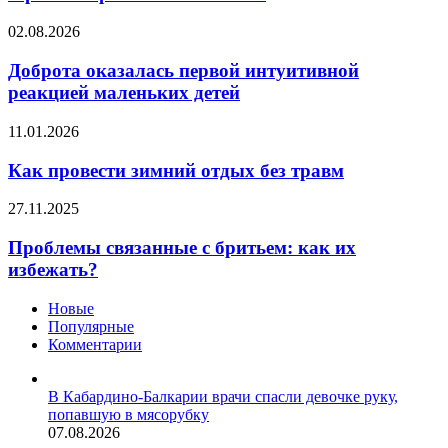
зумеры
не
Доброта
02.08.2026
стремятся
оказалась
работать
первой
Доброта оказалась первой интуитивной
«как
интуитивной
реакцией маленьких детей
все»
реакцией
маленьких
Как
11.01.2026
детей
провести
зимний
Как провести зимний отдых без травм
отдых
без
Проблемы
27.11.2025
травм
связанные
с
Проблемы связанные с бритьем: как их
бритьем:
избежать?
как
их
Новые
избежать?
Популярные
Комментарии
В Кабардино-Балкарии врачи спасли девочке руку,
попавшую в мясорубку
07.08.2026