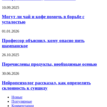
давления
обнаружили
Могут
10.09.2025
неожиданное
ли
свойство
чай
Могут ли чай и кофе помочь в борьбе с
и
усталостью
кофе
помочь
Профессор
01.01.2026
в
объяснил,
борьбе
кому
Профессор объяснил, кому опасно пить
с
опасно
шампанское
усталостью
пить
шампанское
Перечислены
26.10.2025
продукты,
необходимые
Перечислены продукты, необходимые осенью
осенью
Нейропсихолог
30.06.2026
рассказал,
как
Нейропсихолог рассказал, как определить
определить
склонность к суициду
склонность
к
Новые
суициду
Популярные
Комментарии