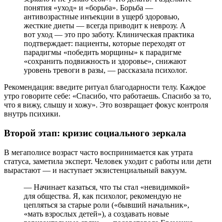
понятия «уход» и «борьба». Борьба —
антивозрастные инъекции в ущерб здоровью,
жесткие диеты — всегда приводит к неврозу. А
вот уход — это про заботу. Клиническая практика
подтверждает: пациенты, которые переходят от
парадигмы «победить морщины» к парадигме
«сохранить подвижность и здоровье», снижают
уровень тревоги в разы, — рассказала психолог.
Рекомендация: введите ритуал благодарности телу. Каждое
утро говорите себе: «Спасибо, что работаешь. Спасибо за то,
что я вижу, слышу и хожу». Это возвращает фокус контроля
внутрь психики.
Второй этап: кризис социального зеркала
В мегаполисе возраст часто воспринимается как утрата
статуса, заметила эксперт. Человек уходит с работы или дети
вырастают — и наступает экзистенциальный вакуум.
— Начинает казаться, что ты стал «невидимкой»
для общества. Я, как психолог, рекомендую не
цепляться за старые роли («бывший начальник»,
«мать взрослых детей»), а создавать новые