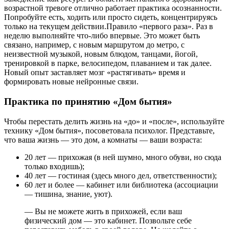
возрастной тревоге отлично работает практика осознанности.
Попробуйте есть, ходить или просто сидеть, концентрируясь
только на текущем действии.Правило «первого раза». Раз в
неделю выполняйте что-либо впервые. Это может быть
связано, например, с новым маршрутом до метро, с
неизвестной музыкой, новым блюдом, танцами, йогой,
тренировкой в парке, велосипедом, плаванием и так далее.
Новый опыт заставляет мозг «растягивать» время и
формировать новые нейронные связи.
Практика по принятию «Дом бытия»
Чтобы перестать делить жизнь на «до» и «после», используйте
технику «Дом бытия», посоветовала психолог. Представьте,
что ваша жизнь — это дом, а комнаты — ваши возраста:
20 лет — прихожая (в ней шумно, много обуви, но сюда
только входишь);
40 лет — гостиная (здесь много дел, ответственности);
60 лет и более — кабинет или библиотека (ассоциации
— тишина, знание, уют).
— Вы не можете жить в прихожей, если ваш
физический дом — это кабинет. Позвольте себе