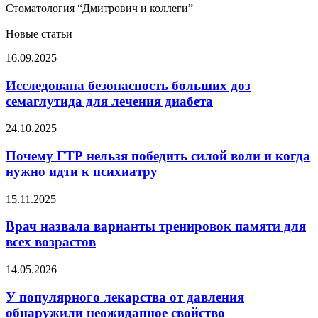
Стоматология “Дмитрович и коллеги”
Новые статьи
Исследована
16.09.2025
безопасность
больших
Исследована безопасность больших доз
доз
семаглутида для лечения диабета
семаглутида
для
Почему
24.10.2025
лечения
ГТР
диабета
нельзя
Почему ГТР нельзя победить силой воли и когда
победить
нужно идти к психиатру
силой
воли
Врач
15.11.2025
и
назвала
когда
варианты
Врач назвала варианты тренировок памяти для
нужно
тренировок
всех возрастов
идти
памяти
к
для
психиатру
У
14.05.2026
всех
популярного
возрастов
лекарства
У популярного лекарства от давления
от
обнаружили неожиданное свойство