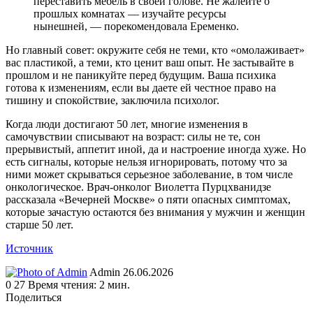
переставить мебель в своей голове. Не жалейте о
прошлых комнатах — изучайте ресурсы
нынешней, — порекомендовала Еременко.
Но главный совет: окружите себя не теми, кто «омолаживает»
вас пластикой, а теми, кто ценит ваш опыт. Не застывайте в
прошлом и не паникуйте перед будущим. Ваша психика
готова к изменениям, если вы даете ей честное право на
тишину и спокойствие, заключила психолог.
Когда люди достигают 50 лет, многие изменения в
самочувствии списывают на возраст: силы не те, сон
прерывистый, аппетит иной, да и настроение иногда хуже. Но
есть сигналы, которые нельзя игнорировать, потому что за
ними может скрываться серьезное заболевание, в том числе
онкологическое. Врач-онколог Виолетта Пурцхванидзе
рассказала «Вечерней Москве» о пяти опасных симптомах,
которые зачастую остаются без внимания у мужчин и женщин
старше 50 лет.
Источник
Send
Admin
26.06.2026
an
0
27
Время чтения: 2 мин.
email
Поделиться
Facebook
Twitter
LinkedIn
Tumblr
Reddit
Вконтакте
Одноклассники
Skype
WhatsApp
Telegram
Viber
Line
Поделиться
Печатать