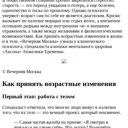
В общественном сознании прочно закрепился стереотип:
старость — это период увядания и потерь, а еще болезни,
одиночество и тоска по прошлому. Однако психологи
уверяют: возраст сам по себе не является диагнозом. Кризис
вызывает не наличие морщин или седых волос, а внезапное
осознание разрыва между внутренним «я» и внешним
отражением, а также между желаниями и физиологическими
возможностями. Как принять возрастные изменения в жизни
и в теле, «Вечерняя Москва» узнала у клинического
психолога, специалиста клиники ментального здоровья
«Аксона» Анжелики Еременко.
© Вечерняя Москва
Как принять возрастные изменения
Первый этап: работа с телом
Специалист отметила, что многие люди живут в иллюзии
того, что их тело — это вечный проект, который неизменен.
— Самая частая жалоба на приеме: «Я смотрю в
зеркало и не узнаю себя». Что делать? Разделяйте