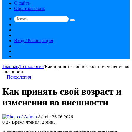
О сайте
Обратная связь
Искать
Switch
skin
Sidebar
Случайная
статья
Вход / Регистрация
RSS
vk.com
YouTube
Главная
/
Психология
/
Как принять свой возраст и изменения во
внешности
Психология
Как принять свой возраст и
изменения во внешности
Send
Admin
26.06.2026
an
0
27
Время чтения: 2 мин.
email