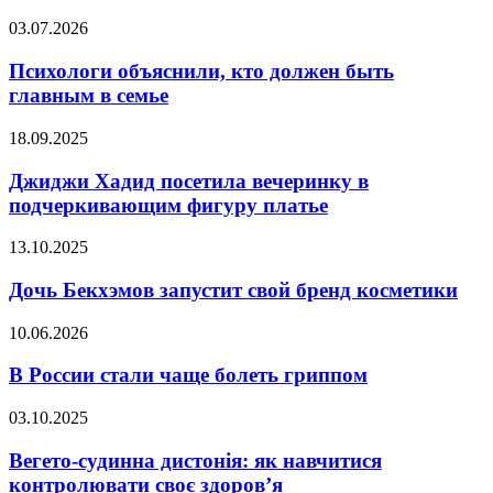
в
тренировки
Сети
Психологи
03.07.2026
памяти
объяснили,
кто
Психологи объяснили, кто должен быть
должен
главным в семье
быть
главным
Джиджи
18.09.2025
в семье
Хадид
посетила
Джиджи Хадид посетила вечеринку в
вечеринку
подчеркивающим фигуру платье
в
подчеркивающим
Дочь
13.10.2025
фигуру
Бекхэмов
платье
запустит
Дочь Бекхэмов запустит свой бренд косметики
свой
бренд
В
10.06.2026
косметики
России
стали
В России стали чаще болеть гриппом
чаще
болеть
Вегето-
03.10.2025
гриппом
судинна
дистонія:
Вегето-судинна дистонія: як навчитися
як
контролювати своє здоров’я