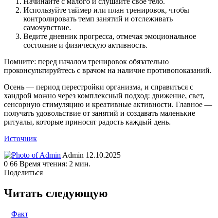
Начинайте с малого и слушайте своё тело.
Используйте таймер или план тренировок, чтобы
контролировать темп занятий и отслеживать
самочувствие.
Ведите дневник прогресса, отмечая эмоциональное
состояние и физическую активность.
Помните: перед началом тренировок обязательно
проконсультируйтесь с врачом на наличие противопоказаний.
Осень — период перестройки организма, и справиться с
хандрой можно через комплексный подход: движение, свет,
сенсорную стимуляцию и креативные активности. Главное —
получать удовольствие от занятий и создавать маленькие
ритуалы, которые приносят радость каждый день.
Источник
Send
Admin
12.10.2025
an
0
66
Время чтения: 2 мин.
email
Поделиться
Facebook
Twitter
LinkedIn
Tumblr
Reddit
Вконтакте
Одноклассники
Skype
WhatsApp
Telegram
Viber
Line
Поделиться
Печатать
через
Читать следующую
электронную
почту
Факт