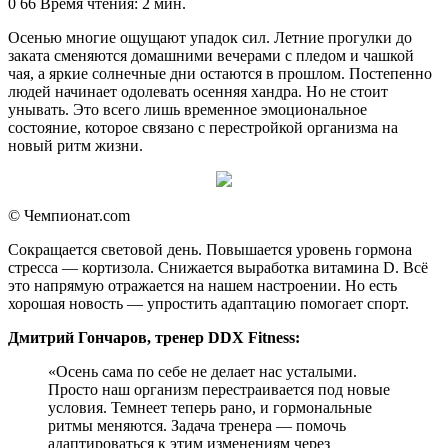
an
0
66
Время чтения: 2 мин.
email
Осенью многие ощущают упадок сил. Летние прогулки до
заката сменяются домашними вечерами с пледом и чашкой
чая, а яркие солнечные дни остаются в прошлом. Постепенно
людей начинает одолевать осенняя хандра. Но не стоит
унывать. Это всего лишь временное эмоциональное
состояние, которое связано с перестройкой организма на
новый ритм жизни.
© Чемпионат.com
Сокращается световой день. Повышается уровень гормона
стресса — кортизола. Снижается выработка витамина D. Всё
это напрямую отражается на нашем настроении. Но есть
хорошая новость — упростить адаптацию помогает спорт.
Дмитрий Гончаров
, тренер DDX Fitness:
«Осень сама по себе не делает нас усталыми.
Просто наш организм перестраивается под новые
условия. Темнеет теперь рано, и гормональные
ритмы меняются. Задача тренера — помочь
адаптироваться к этим изменениям через