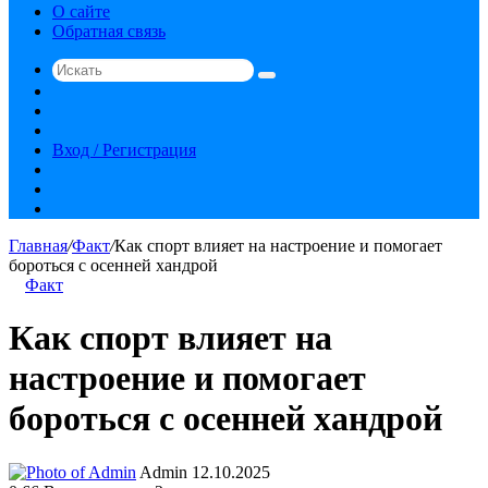
О сайте
Обратная связь
Искать
Switch
skin
Sidebar
Случайная
статья
Вход / Регистрация
RSS
vk.com
YouTube
Главная
/
Факт
/
Как спорт влияет на настроение и помогает
бороться с осенней хандрой
Факт
Как спорт влияет на
настроение и помогает
бороться с осенней хандрой
Send
Admin
12.10.2025