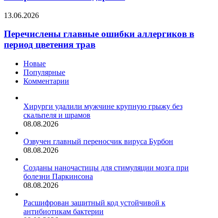
навчитися
контролювати
Перечислены
13.06.2026
своє
главные
здоров’я
ошибки
Перечислены главные ошибки аллергиков в
аллергиков
период цветения трав
в
период
Новые
цветения
Популярные
трав
Комментарии
Хирурги удалили мужчине крупную грыжу без
скальпеля и шрамов
08.08.2026
Озвучен главный переносчик вируса Бурбон
08.08.2026
Созданы наночастицы для стимуляции мозга при
болезни Паркинсона
08.08.2026
Расшифрован защитный код устойчивой к
антибиотикам бактерии