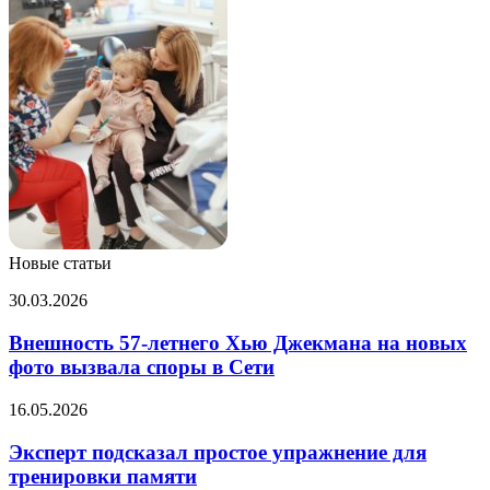
Новые статьи
Внешность
30.03.2026
57-
летнего
Внешность 57-летнего Хью Джекмана на новых
Хью
фото вызвала споры в Сети
Джекмана
на
Эксперт
16.05.2026
новых
подсказал
фото
простое
Эксперт подсказал простое упражнение для
вызвала
упражнение
тренировки памяти
споры
для