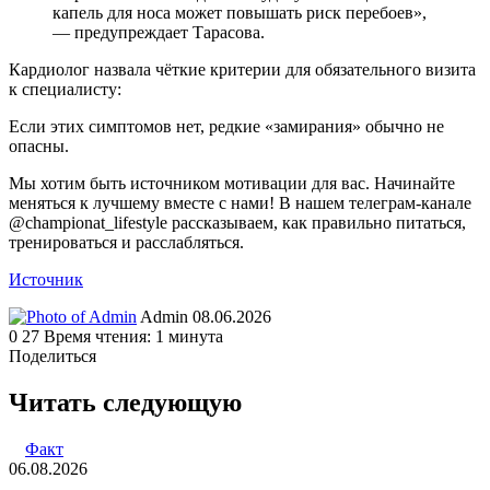
капель для носа может повышать риск перебоев»,
— предупреждает Тарасова.
Кардиолог назвала чёткие критерии для обязательного визита
к специалисту:
Если этих симптомов нет, редкие «замирания» обычно не
опасны.
Мы хотим быть источником мотивации для вас. Начинайте
меняться к лучшему вместе с нами! В нашем телеграм-канале
@championat_lifestyle рассказываем, как правильно питаться,
тренироваться и расслабляться.
Источник
Send
Admin
08.06.2026
an
0
27
Время чтения: 1 минута
email
Поделиться
Facebook
Twitter
LinkedIn
Tumblr
Reddit
Вконтакте
Одноклассники
Skype
WhatsApp
Telegram
Viber
Line
Поделиться
Печатать
через
Читать следующую
электронную
почту
Факт
06.08.2026