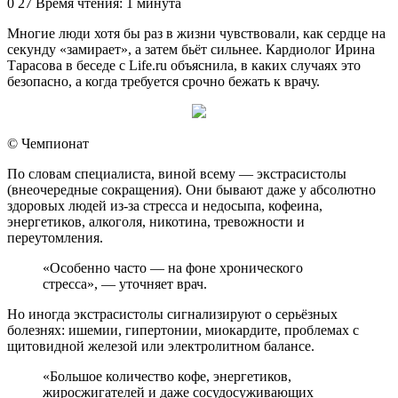
an
0
27
Время чтения: 1 минута
email
Многие люди хотя бы раз в жизни чувствовали, как сердце на
секунду «замирает», а затем бьёт сильнее. Кардиолог Ирина
Тарасова в беседе с Life.ru объяснила, в каких случаях это
безопасно, а когда требуется срочно бежать к врачу.
© Чемпионат
По словам специалиста, виной всему — экстрасистолы
(внеочередные сокращения). Они бывают даже у абсолютно
здоровых людей из-за стресса и недосыпа, кофеина,
энергетиков, алкоголя, никотина, тревожности и
переутомления.
«Особенно часто — на фоне хронического
стресса», — уточняет врач.
Но иногда экстрасистолы сигнализируют о серьёзных
болезнях: ишемии, гипертонии, миокардите, проблемах с
щитовидной железой или электролитном балансе.
«Большое количество кофе, энергетиков,
жиросжигателей и даже сосудосуживающих