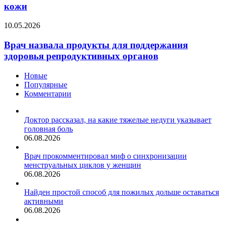
овсянки
кожи
для
сияния
Врач
10.05.2026
кожи
назвала
продукты
Врач назвала продукты для поддержания
для
здоровья репродуктивных органов
поддержания
здоровья
Новые
репродуктивных
Популярные
органов
Комментарии
Доктор рассказал, на какие тяжелые недуги указывает
головная боль
06.08.2026
Врач прокомментировал миф о синхронизации
менструальных циклов у женщин
06.08.2026
Найден простой способ для пожилых дольше оставаться
активными
06.08.2026