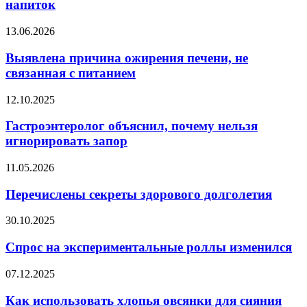
напиток
зубов
алкогольный
Выявлена
13.06.2026
напиток
причина
ожирения
Выявлена причина ожирения печени, не
печени,
связанная с питанием
не
связанная
Гастроэнтеролог
12.10.2025
с
объяснил,
питанием
почему
Гастроэнтеролог объяснил, почему нельзя
нельзя
игнорировать запор
игнорировать
запор
Перечислены
11.05.2026
секреты
здорового
Перечислены секреты здорового долголетия
долголетия
Спрос
30.10.2025
на
экспериментальные
Спрос на экспериментальные роллы изменился
роллы
изменился
Как
07.12.2025
использовать
хлопья
Как использовать хлопья овсянки для сияния