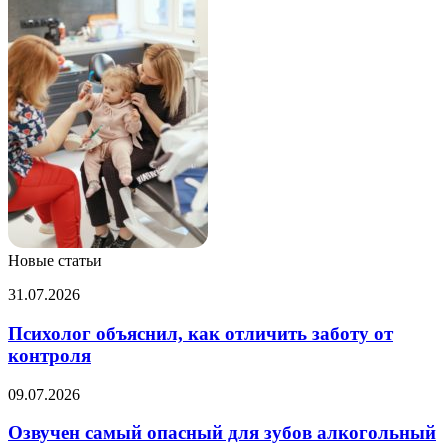
Новые статьи
Психолог
31.07.2026
объяснил,
как
Психолог объяснил, как отличить заботу от
отличить
контроля
заботу
от
Озвучен
09.07.2026
контроля
самый
опасный
Озвучен самый опасный для зубов алкогольный
для