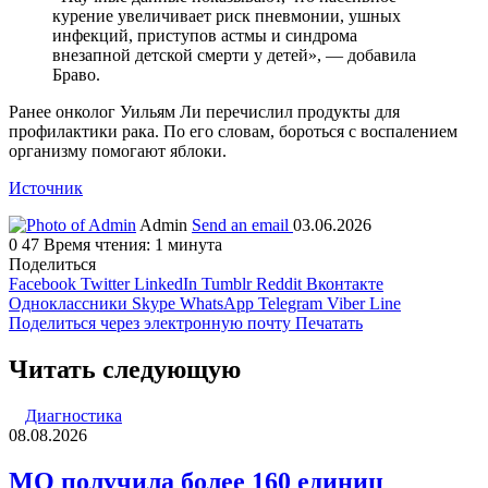
курение увеличивает риск пневмонии, ушных
инфекций, приступов астмы и синдрома
внезапной детской смерти у детей», — добавила
Браво.
Ранее онколог Уильям Ли перечислил продукты для
профилактики рака. По его словам, бороться с воспалением
организму помогают яблоки.
Источник
Admin
Send an email
03.06.2026
0
47
Время чтения: 1 минута
Поделиться
Facebook
Twitter
LinkedIn
Tumblr
Reddit
Вконтакте
Одноклассники
Skype
WhatsApp
Telegram
Viber
Line
Поделиться через электронную почту
Печатать
Читать следующую
Диагностика
08.08.2026
МО получила более 160 единиц