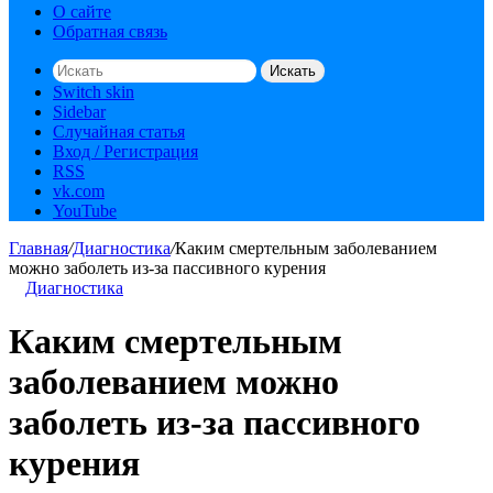
О сайте
Обратная связь
Искать
Switch skin
Sidebar
Случайная статья
Вход / Регистрация
RSS
vk.com
YouTube
Главная
/
Диагностика
/
Каким смертельным заболеванием
можно заболеть из-за пассивного курения
Диагностика
Каким смертельным
заболеванием можно
заболеть из-за пассивного
курения