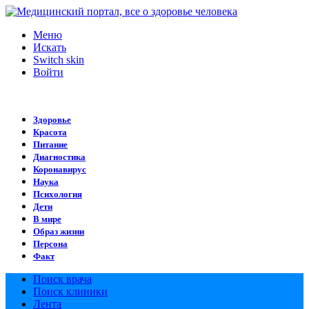
Меню
Искать
Switch skin
Войти
Здоровье
Красота
Питание
Диагностика
Коронавирус
Наука
Психология
Дети
В мире
Образ жизни
Персона
Факт
Поиск врача
Поиск клиники
Лента