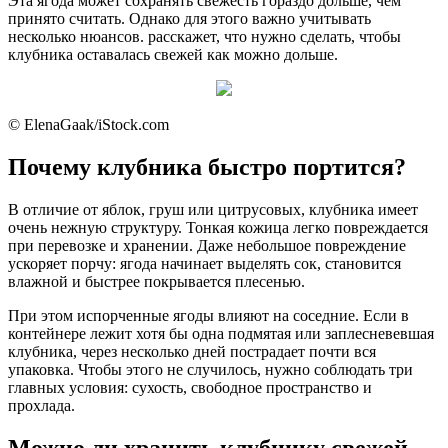
Эта ягода может сохранять свежесть гораздо дольше, чем
принято считать. Однако для этого важно учитывать
несколько нюансов. расскажет, что нужно сделать, чтобы
клубника оставалась свежей как можно дольше.
© ElenaGaak/iStock.com
Почему клубника быстро портится?
В отличие от яблок, груш или цитрусовых, клубника имеет
очень нежную структуру. Тонкая кожица легко повреждается
при перевозке и хранении. Даже небольшое повреждение
ускоряет порчу: ягода начинает выделять сок, становится
влажной и быстрее покрывается плесенью.
При этом испорченные ягоды влияют на соседние. Если в
контейнере лежит хотя бы одна подмятая или заплесневевшая
клубника, через несколько дней пострадает почти вся
упаковка. Чтобы этого не случилось, нужно соблюдать три
главных условия: сухость, свободное пространство и
прохлада.
Можно ли хранить клубнику свежей