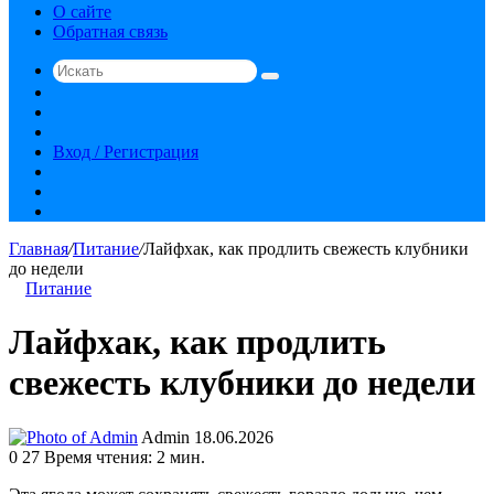
О сайте
Обратная связь
Искать
Switch
skin
Sidebar
Случайная
статья
Вход / Регистрация
RSS
vk.com
YouTube
Главная
/
Питание
/
Лайфхак, как продлить свежесть клубники
до недели
Питание
Лайфхак, как продлить
свежесть клубники до недели
Send
Admin
18.06.2026
an
0
27
Время чтения: 2 мин.
email