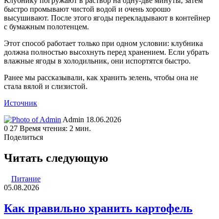
Клубнику погружают в раствор на одну-две минуты, затем
быстро промывают чистой водой и очень хорошо
высушивают. После этого ягоды перекладывают в контейнер
с бумажным полотенцем.
Этот способ работает только при одном условии: клубника
должна полностью высохнуть перед хранением. Если убрать
влажные ягоды в холодильник, они испортятся быстро.
Ранее мы рассказывали, как хранить зелень, чтобы она не
стала вялой и слизистой.
Источник
Send
Admin
18.06.2026
an
0
27
Время чтения: 2 мин.
email
Поделиться
Facebook
Twitter
LinkedIn
Tumblr
Reddit
Вконтакте
Одноклассники
Skype
WhatsApp
Telegram
Viber
Line
Поделиться
Печатать
через
Читать следующую
электронную
почту
Питание
05.08.2026
Как правильно хранить картофель