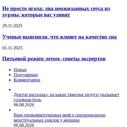
просто
однако
ягода:
Не просто ягода: два неожиданных соуса из
масштабы
два
вспышки
хурмы, которые вас удивят
неожиданных
не
соуса
достигают
Ученые
29.11.2025
из
уровня
выяснили,
хурмы,
пандемии
что
Ученые выяснили, что влияет на качество сна
которые
влияет
вас
на
Питьевой
01.11.2025
удивят
качество
режим
сна
летом-
Питьевой режим летом- советы экспертов
советы
экспертов
Новые
Популярные
Комментарии
Доктор рассказал, на какие тяжелые недуги указывает
головная боль
06.08.2026
Врач прокомментировал миф о синхронизации
менструальных циклов у женщин
06.08.2026