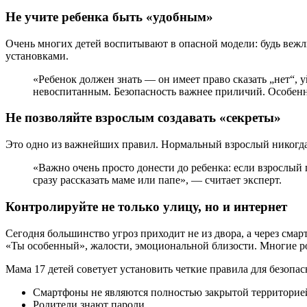
Не учите ребенка быть «удобным»
Очень многих детей воспитывают в опасной модели: будь вежл
установками.
«Ребенок должен знать — он имеет право сказать „нет“, уй
невоспитанным. Безопасность важнее приличий. Особенн
Не позволяйте взрослым создавать «секреты»
Это одно из важнейших правил. Нормальный взрослый никогда н
«Важно очень просто донести до ребенка: если взрослый
сразу рассказать маме или папе», — считает эксперт.
Контролируйте не только улицу, но и интернет
Сегодня большинство угроз приходит не из двора, а через сма
«Ты особенный», жалости, эмоциональной близости. Многие ро
Мама 17 детей советует установить четкие правила для безопас
Смартфоны не являются полностью закрытой территорие
Родители знают пароли.