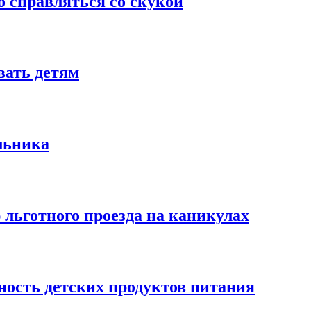
о справляться со скукой
вать детям
льника
льготного проезда на каникулах
ость детских продуктов питания