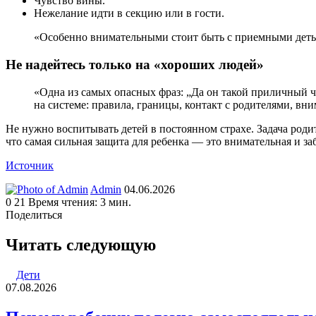
Чувство вины.
Нежелание идти в секцию или в гости.
«Особенно внимательными стоит быть с приемными детьм
Не надейтесь только на «хороших людей»
«Одна из самых опасных фраз: „Да он такой приличный че
на системе: правила, границы, контакт с родителями, вн
Не нужно воспитывать детей в постоянном страхе. Задача родите
что самая сильная защита для ребенка — это внимательная и за
Источник
Send
Admin
04.06.2026
an
0
21
Время чтения: 3 мин.
email
Поделиться
Facebook
Twitter
LinkedIn
Tumblr
Reddit
Вконтакте
Одноклассники
Skype
WhatsApp
Telegram
Viber
Line
Поделиться
Печатать
через
Читать следующую
электронную
почту
Дети
07.08.2026