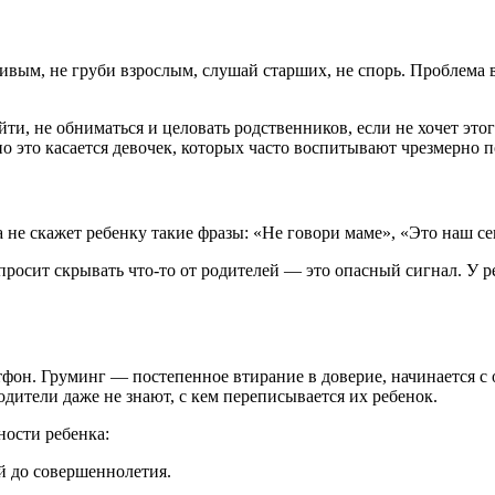
ивым, не груби взрослым, слушай старших, не спорь. Проблема 
ти, не обниматься и целовать родственников, если не хочет этого
о это касается девочек, которых часто воспитывают чрезмерно
е скажет ребенку такие фразы: «Не говори маме», «Это наш сек
 просит скрывать что-то от родителей — это опасный сигнал. У 
ртфон. Груминг — постепенное втирание в доверие, начинается с
дители даже не знают, с кем переписывается их ребенок.
ности ребенка:
й до совершеннолетия.