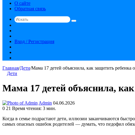
О сайте
Обратная связь
Искать
Switch
skin
Sidebar
Случайная
статья
Вход / Регистрация
RSS
vk.com
YouTube
Главная
/
Дети
/
Мама 17 детей объяснила, как защитить ребенка 
Дети
Мама 17 детей объяснила, как
Send
Admin
04.06.2026
an
0
21
Время чтения: 3 мин.
email
Когда в семье подрастают дети, иллюзии заканчиваются быстро.
самых опасных ошибок родителей — думать, что педофил обяза