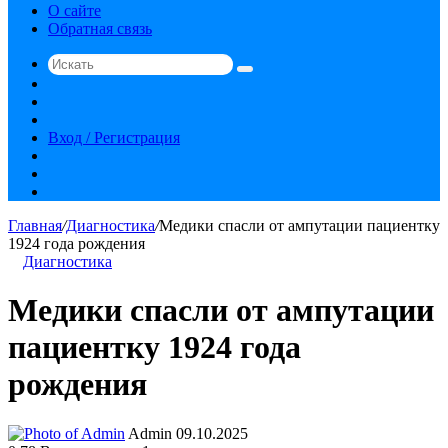
О сайте
Обратная связь
Искать
Switch
skin
Sidebar
Случайная
статья
Вход / Регистрация
RSS
vk.com
YouTube
Главная
/
Диагностика
/
Медики спасли от ампутации пациентку
1924 года рождения
Диагностика
Медики спасли от ампутации
пациентку 1924 года
рождения
Send
Admin
09.10.2025