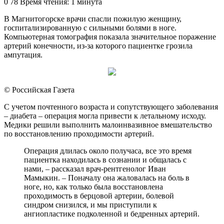
an
0
78
Время чтения: 1 минута
email
В Магнитогорске врачи спасли пожилую женщину,
госпитализированную с сильными болями в ноге.
Компьютерная томография показала значительное поражение
артерий конечности, из-за которого пациентке грозила
ампутация.
© Российская Газета
С учетом почтенного возраста и сопутствующего заболевания
– диабета – операция могла привести к летальному исходу.
Медики решили выполнить малоинвазивное вмешательство
по восстановлению проходимости артерий.
Операция длилась около получаса, все это время
пациентка находилась в сознании и общалась с
нами, – рассказал врач-рентгенолог Иван
Мамыкин. – Поначалу она жаловалась на боль в
ноге, но, как только была восстановлена
проходимость в берцовой артерии, болевой
синдром снизился, и мы приступили к
ангиопластике подколенной и бедренных артерий.