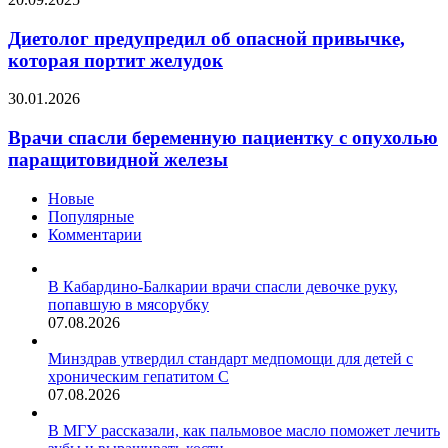
России
предупредил
об
Диетолог предупредил об опасной привычке,
опасной
которая портит желудок
привычке,
которая
Врачи
30.01.2026
портит
спасли
желудок
беременную
Врачи спасли беременную пациентку с опухолью
пациентку
паращитовидной железы
с
опухолью
Новые
паращитовидной
Популярные
железы
Комментарии
В Кабардино-Балкарии врачи спасли девочке руку,
попавшую в мясорубку
07.08.2026
Минздрав утвердил стандарт медпомощи для детей с
хроническим гепатитом С
07.08.2026
В МГУ рассказали, как пальмовое масло поможет лечить