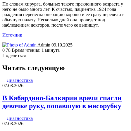
По словам хирурга, больных такого преклонного возраста у
него не было много лет. К счастью, пациентка 1924 года
рождения перенесла операцию хорошо и ее сразу перевели в
обычную палату. Несколько дней она проведет под
наблюдением докторов, после чего ее выпишут.
Источник
Send
Admin
09.10.2025
an
0
78
Время чтения: 1 минута
email
Поделиться
Facebook
Twitter
LinkedIn
Tumblr
Reddit
Вконтакте
Одноклассники
Skype
WhatsApp
Telegram
Viber
Line
Поделиться
Печатать
через
Читать следующую
электронную
почту
Диагностика
07.08.2026
В Кабардино-Балкарии врачи спасли
девочке руку, попавшую в мясорубку
Диагностика
07.08.2026