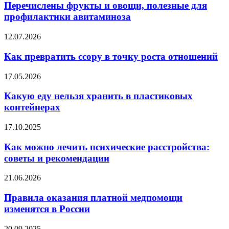
и
Перечислены фрукты и овощи, полезные для
овощи,
профилактики авитаминоза
полезные
для
Как
12.07.2026
профилактики
превратить
авитаминоза
ссору
Как превратить ссору в точку роста отношений
в
точку
Какую
17.05.2026
роста
еду
отношений
нельзя
Какую еду нельзя хранить в пластиковых
хранить
контейнерах
в
пластиковых
Как
17.10.2025
контейнерах
можно
лечить
Как можно лечить психические расстройства:
психические
советы и рекомендации
расстройства:
советы
Правила
21.06.2026
и
оказания
рекомендации
платной
Правила оказания платной медпомощи
медпомощи
изменятся в России
изменятся
в
Диетолог
20.09.2025