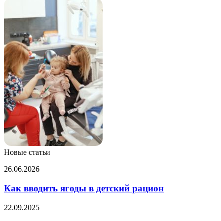
Новые статьи
Как
26.06.2026
вводить
ягоды
Как вводить ягоды в детский рацион
в
детский
Перечислены
22.09.2025
рацион
фрукты