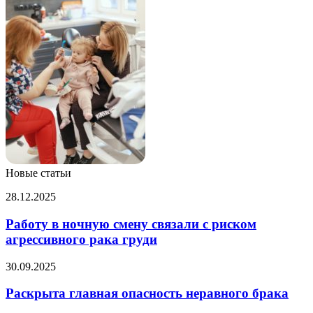
Новые статьи
Работу
28.12.2025
в
ночную
Работу в ночную смену связали с риском
смену
агрессивного рака груди
связали
с
Раскрыта
30.09.2025
риском
главная
агрессивного
опасность
Раскрыта главная опасность неравного брака
рака
неравного
груди