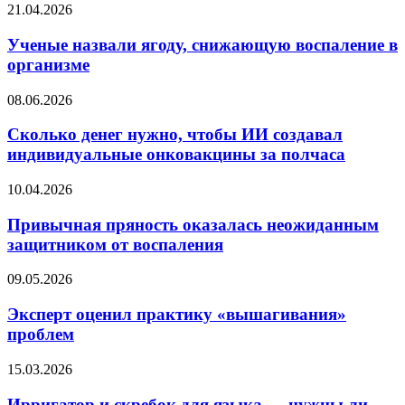
брака
Ученые
21.04.2026
назвали
ягоду,
Ученые назвали ягоду, снижающую воспаление в
снижающую
организме
воспаление
в
Сколько
08.06.2026
организме
денег
нужно,
Сколько денег нужно, чтобы ИИ создавал
чтобы
индивидуальные онковакцины за полчаса
ИИ
создавал
Привычная
10.04.2026
индивидуальные
пряность
онковакцины
оказалась
Привычная пряность оказалась неожиданным
за
неожиданным
защитником от воспаления
полчаса
защитником
от
Эксперт
09.05.2026
воспаления
оценил
практику
Эксперт оценил практику «вышагивания»
«вышагивания»
проблем
проблем
Ирригатор
15.03.2026
и
скребок
Ирригатор и скребок для языка — нужны ли