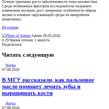
Точные причины роста заболеваемости пока неизвестны.
Среди возможных факторов исследователи называют
изменения питания, рост ожирения, особенности образа
жизни и влияние окружающей среды на микробиом
кишечника.
Источник
Send
Admin
20.05.2026
an
0
29
Время чтения: 1 минута
email
Поделиться
Facebook
Twitter
LinkedIn
Tumblr
Reddit
Вконтакте
Одноклассники
Skype
WhatsApp
Telegram
Viber
Line
Поделиться
Печатать
через
Читать следующую
электронную
почту
Наука
07.08.2026
В МГУ рассказали, как пальмовое
масло поможет лечить зубы и
выращивать кости
Наука
07.08.2026