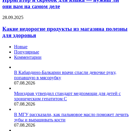
для
они вам на самом деле
языка
—
Какие
28.09.2025
нужны
недорогие
ли
продукты
Какие недорогие продукты из магазина полезны
они
из
для здоровья
вам
магазина
на
полезны
самом
Новые
для
деле
Популярные
здоровья
Комментарии
В Кабардино-Балкарии врачи спасли девочке руку,
попавшую в мясорубку
07.08.2026
Минздрав утвердил стандарт медпомощи для детей с
хроническим гепатитом С
07.08.2026
В МГУ рассказали, как пальмовое масло поможет лечить
зубы и выращивать кости
07.08.2026