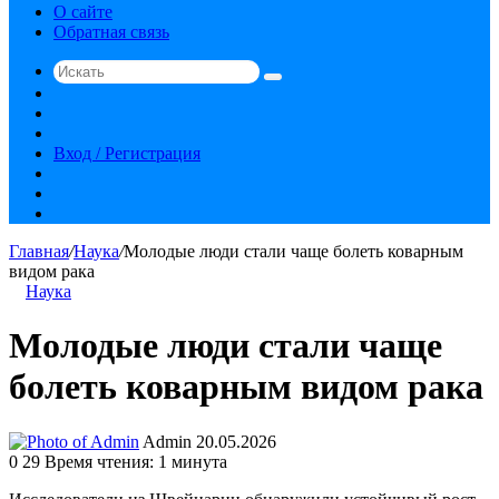
О сайте
Обратная связь
Искать
Switch
skin
Sidebar
Случайная
статья
Вход / Регистрация
RSS
vk.com
YouTube
Главная
/
Наука
/
Молодые люди стали чаще болеть коварным
видом рака
Наука
Молодые люди стали чаще
болеть коварным видом рака
Send
Admin
20.05.2026
an
0
29
Время чтения: 1 минута
email