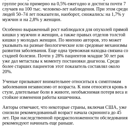
группе росла примерно на 0,5% ежегодно и достигла почти 7
случаев на 100 тыс. человеко-лет наблюдения. При этом среди
людей 50–74 лет показатели, наоборот, снижались: на 1,7% у
мужчин и на 2,8% у женщин.
Особенно выраженный рост наблюдался для опухолей прямой
кишки у мужчин и женщин, а также правых отделов толстой
кишки у молодых женщин. По мнению авторов, это может
указывать на разные биологические или средовые механизмы
развития заболевания. Еще одна тревожная находка связана со
стадией болезни. Почти у 28% пациентов младше 50 лет рак
уже дал метастазы к моменту постановки диагноза. Среди
более старших пациентов этот показатель составлял около
20%.
Ученые призывают внимательнее относиться к симптомам
заболевания независимо от возраста. К ним относятся кровь в
стуле, длительные боли в животе, необъяснимая потеря веса и
стойкие изменения работы кишечника.
Авторы отмечают, что некоторые страны, включая США, уже
снизили рекомендованный возраст начала скрининга до 45
лет. При наследственной предрасположенности обследования
рекомендуют начинать еще раньше.